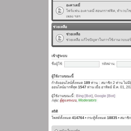
อะคาเดมี่
โฟร์แฟน อะคาเดมี่ สอนกราฟฟิค, ทำเวบไซต์,
เพลง ฯลฯ
ช่วยเหลือ
ช่วยเหลือ
ช่วยเหลือ แก้ไขปัญหาในการใช้งานเวบบอร
เข้าสู่ระบบ
ชื่อผู้ใช้:
รหัสผ่าน:
ผู้ใช้งานขณะนี้
กำลังออนไลน์ทั้งหมด
189
ท่าน :: สมาชิก 2 ท่าน ไม่มี
ออนไลน์มากที่สุด
1547
ท่าน เมื่อ อาทิตย์ มี.ค. 01, 
ผู้ใช้งานขณะนี้ :
Bing [Bot]
,
Google [Bot]
กลุ่ม:
ผู้ดูแลระบบ
,
Moderators
สถิติ
โพสต์ทั้งหมด
414764
• กระทู้ทั้งหมด
18835
• สมาชิก