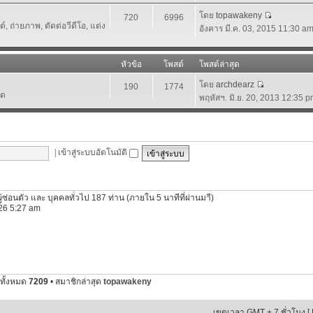
โดย
topawakeny
720
6996
 ถ่ายภาพ, ตัดต่อวีดีโอ, แต่ง
อังคาร มี.ค. 03, 2015 11:30 a
หัวข้อ
โพสต์
โพสต์ล่าสุด
โดย
archdearz
190
1774
์ด
พฤหัสฯ. มิ.ย. 20, 2013 12:35 
|
เข้าสู่ระบบอัตโนมัติ
ผู้ซ่อนตัว และ บุคคลทั่วไป 187 ท่าน (ภายใน 5 นาทีที่ผ่านมาี)
2026 5:27 am
ทั้งหมด
7209
• สมาชิกล่าสุด
topawakeny
เขตเวลา GMT + 7 ชั่วโมง [