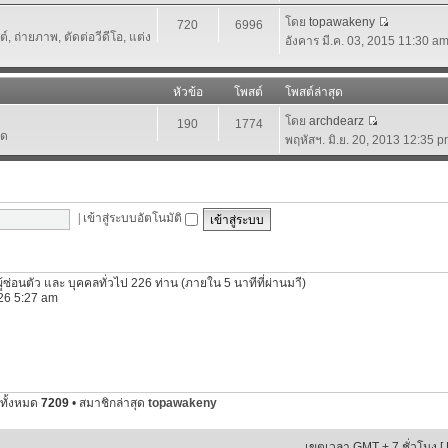
โดย
topawakeny
720
6996
 ถ่ายภาพ, ตัดต่อวีดีโอ, แต่ง
อังคาร มี.ค. 03, 2015 11:30 a
หัวข้อ
โพสต์
โพสต์ล่าสุด
โดย
archdearz
190
1774
์ด
พฤหัสฯ. มิ.ย. 20, 2013 12:35 
|
เข้าสู่ระบบอัตโนมัติ
ผู้ซ่อนตัว และ บุคคลทั่วไป 226 ท่าน (ภายใน 5 นาทีที่ผ่านมาี)
2026 5:27 am
ทั้งหมด
7209
• สมาชิกล่าสุด
topawakeny
เขตเวลา GMT + 7 ชั่วโมง [