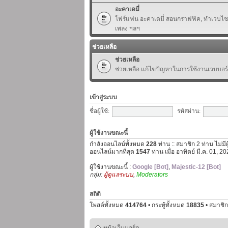
อะคาเดมี่
โฟร์แฟน อะคาเดมี่ สอนกราฟฟิค, ทำเวบไซต์,
เพลง ฯลฯ
ช่วยเหลือ
ช่วยเหลือ
ช่วยเหลือ แก้ไขปัญหาในการใช้งานเวบบอร
เข้าสู่ระบบ
ชื่อผู้ใช้:
รหัสผ่าน:
ผู้ใช้งานขณะนี้
กำลังออนไลน์ทั้งหมด
228
ท่าน :: สมาชิก 2 ท่าน ไม่มี
ออนไลน์มากที่สุด
1547
ท่าน เมื่อ อาทิตย์ มี.ค. 01, 
ผู้ใช้งานขณะนี้ :
Google [Bot]
,
Majestic-12 [Bot]
กลุ่ม:
ผู้ดูแลระบบ
,
Moderators
สถิติ
โพสต์ทั้งหมด
414764
• กระทู้ทั้งหมด
18835
• สมาชิก