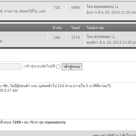
โดย
topawakeny
720
6996
 ถ่ายภาพ, ตัดต่อวีดีโอ, แต่ง
อังคาร มี.ค. 03, 2015 11:30 a
หัวข้อ
โพสต์
โพสต์ล่าสุด
โดย
archdearz
190
1774
์ด
พฤหัสฯ. มิ.ย. 20, 2013 12:35 
|
เข้าสู่ระบบอัตโนมัติ
นสมาชิก, ไม่มีผู้ซ่อนตัว และ บุคคลทั่วไป 214 ท่าน (ภายใน 5 นาทีที่ผ่านมาี)
2026 5:27 am
ทั้งหมด
7209
• สมาชิกล่าสุด
topawakeny
เขตเวลา GMT + 7 ชั่วโมง [