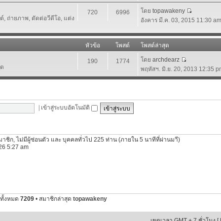
โดย
topawakeny
720
6996
 ถ่ายภาพ, ตัดต่อวีดีโอ, แต่ง
อังคาร มี.ค. 03, 2015 11:30 a
หัวข้อ
โพสต์
โพสต์ล่าสุด
โดย
archdearz
190
1774
์ด
พฤหัสฯ. มิ.ย. 20, 2013 12:35 
|
เข้าสู่ระบบอัตโนมัติ
นสมาชิก, ไม่มีผู้ซ่อนตัว และ บุคคลทั่วไป 225 ท่าน (ภายใน 5 นาทีที่ผ่านมาี)
2026 5:27 am
ทั้งหมด
7209
• สมาชิกล่าสุด
topawakeny
เขตเวลา GMT + 7 ชั่วโมง [