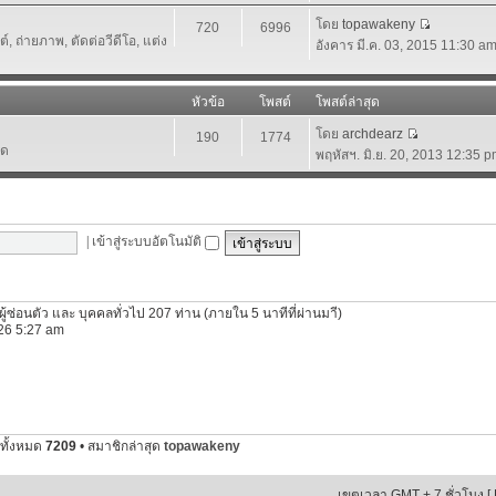
โดย
topawakeny
720
6996
 ถ่ายภาพ, ตัดต่อวีดีโอ, แต่ง
อังคาร มี.ค. 03, 2015 11:30 a
หัวข้อ
โพสต์
โพสต์ล่าสุด
โดย
archdearz
190
1774
์ด
พฤหัสฯ. มิ.ย. 20, 2013 12:35 
|
เข้าสู่ระบบอัตโนมัติ
ีผู้ซ่อนตัว และ บุคคลทั่วไป 207 ท่าน (ภายใน 5 นาทีที่ผ่านมาี)
2026 5:27 am
ทั้งหมด
7209
• สมาชิกล่าสุด
topawakeny
เขตเวลา GMT + 7 ชั่วโมง [