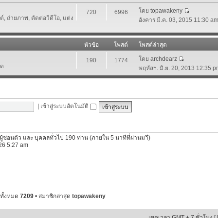
โดย
topawakeny
720
6996
 ถ่ายภาพ, ตัดต่อวีดีโอ, แต่ง
อังคาร มี.ค. 03, 2015 11:30 a
หัวข้อ
โพสต์
โพสต์ล่าสุด
โดย
archdearz
190
1774
์ด
พฤหัสฯ. มิ.ย. 20, 2013 12:35 
|
เข้าสู่ระบบอัตโนมัติ
ีผู้ซ่อนตัว และ บุคคลทั่วไป 190 ท่าน (ภายใน 5 นาทีที่ผ่านมาี)
2026 5:27 am
ทั้งหมด
7209
• สมาชิกล่าสุด
topawakeny
เขตเวลา GMT + 7 ชั่วโมง [