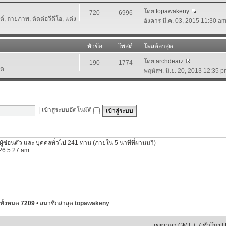
โดย
topawakeny
720
6996
 ถ่ายภาพ, ตัดต่อวีดีโอ, แต่ง
อังคาร มี.ค. 03, 2015 11:30 a
หัวข้อ
โพสต์
โพสต์ล่าสุด
โดย
archdearz
190
1774
์ด
พฤหัสฯ. มิ.ย. 20, 2013 12:35 
|
เข้าสู่ระบบอัตโนมัติ
ีผู้ซ่อนตัว และ บุคคลทั่วไป 241 ท่าน (ภายใน 5 นาทีที่ผ่านมาี)
2026 5:27 am
ทั้งหมด
7209
• สมาชิกล่าสุด
topawakeny
เขตเวลา GMT + 7 ชั่วโมง [