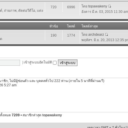
โดย
topawakeny
720
6996
 ถ่ายภาพ, ตัดต่อวีดีโอ, แต่ง
อังคาร มี.ค. 03, 2015 11:30 a
หัวข้อ
โพสต์
โพสต์ล่าสุด
โดย
archdearz
190
1774
์ด
พฤหัสฯ. มิ.ย. 20, 2013 12:35 
|
เข้าสู่ระบบอัตโนมัติ
นสมาชิก, ไม่มีผู้ซ่อนตัว และ บุคคลทั่วไป 222 ท่าน (ภายใน 5 นาทีที่ผ่านมาี)
2026 5:27 am
ทั้งหมด
7209
• สมาชิกล่าสุด
topawakeny
เขตเวลา GMT + 7 ชั่วโมง [