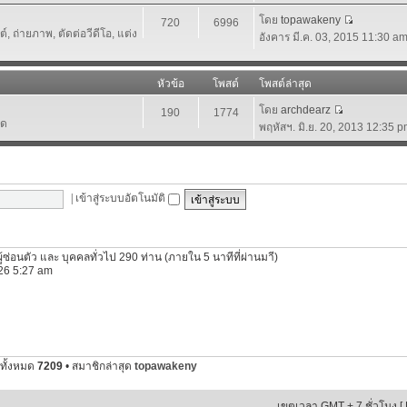
โดย
topawakeny
720
6996
 ถ่ายภาพ, ตัดต่อวีดีโอ, แต่ง
อังคาร มี.ค. 03, 2015 11:30 a
หัวข้อ
โพสต์
โพสต์ล่าสุด
โดย
archdearz
190
1774
์ด
พฤหัสฯ. มิ.ย. 20, 2013 12:35 
|
เข้าสู่ระบบอัตโนมัติ
ผู้ซ่อนตัว และ บุคคลทั่วไป 290 ท่าน (ภายใน 5 นาทีที่ผ่านมาี)
2026 5:27 am
ทั้งหมด
7209
• สมาชิกล่าสุด
topawakeny
เขตเวลา GMT + 7 ชั่วโมง [