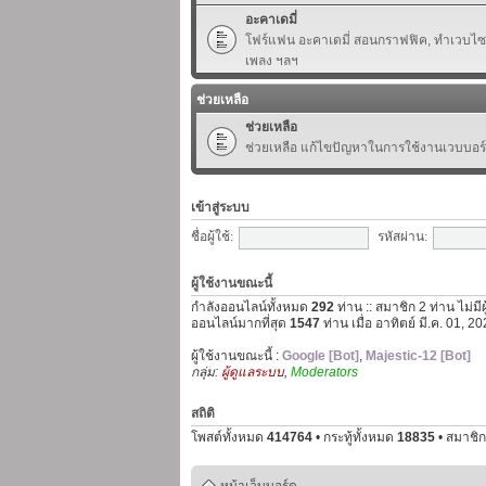
อะคาเดมี่
โฟร์แฟน อะคาเดมี่ สอนกราฟฟิค, ทำเวบไซต์,
เพลง ฯลฯ
ช่วยเหลือ
ช่วยเหลือ
ช่วยเหลือ แก้ไขปัญหาในการใช้งานเวบบอร
เข้าสู่ระบบ
ชื่อผู้ใช้:
รหัสผ่าน:
ผู้ใช้งานขณะนี้
กำลังออนไลน์ทั้งหมด
292
ท่าน :: สมาชิก 2 ท่าน ไม่มี
ออนไลน์มากที่สุด
1547
ท่าน เมื่อ อาทิตย์ มี.ค. 01, 
ผู้ใช้งานขณะนี้ :
Google [Bot]
,
Majestic-12 [Bot]
กลุ่ม:
ผู้ดูแลระบบ
,
Moderators
สถิติ
โพสต์ทั้งหมด
414764
• กระทู้ทั้งหมด
18835
• สมาชิก