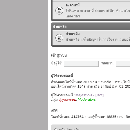
อะคาเดมี่
โฟร์แฟน อะคาเดมี่ สอนกราฟฟิค, ทำเวบไซต์,
เพลง ฯลฯ
ช่วยเหลือ
ช่วยเหลือ
ช่วยเหลือ แก้ไขปัญหาในการใช้งานเวบบอร
เข้าสู่ระบบ
ชื่อผู้ใช้:
รหัสผ่าน:
ผู้ใช้งานขณะนี้
กำลังออนไลน์ทั้งหมด
263
ท่าน :: สมาชิก 1 ท่าน, ไม่ม
ออนไลน์มากที่สุด
1547
ท่าน เมื่อ อาทิตย์ มี.ค. 01, 
ผู้ใช้งานขณะนี้ :
Majestic-12 [Bot]
กลุ่ม:
ผู้ดูแลระบบ
,
Moderators
สถิติ
โพสต์ทั้งหมด
414764
• กระทู้ทั้งหมด
18835
• สมาชิก