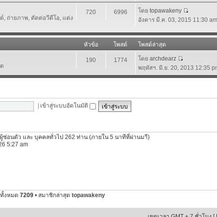
โดย
topawakeny
720
6996
 ถ่ายภาพ, ตัดต่อวีดีโอ, แต่ง
อังคาร มี.ค. 03, 2015 11:30 a
หัวข้อ
โพสต์
โพสต์ล่าสุด
โดย
archdearz
190
1774
์ด
พฤหัสฯ. มิ.ย. 20, 2013 12:35 
|
เข้าสู่ระบบอัตโนมัติ
ีผู้ซ่อนตัว และ บุคคลทั่วไป 262 ท่าน (ภายใน 5 นาทีที่ผ่านมาี)
2026 5:27 am
ทั้งหมด
7209
• สมาชิกล่าสุด
topawakeny
เขตเวลา GMT + 7 ชั่วโมง [