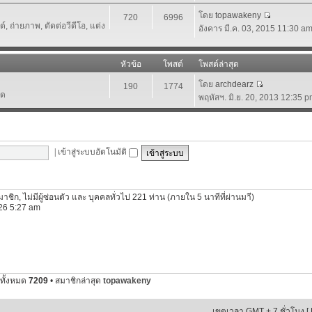
โดย
topawakeny
720
6996
 ถ่ายภาพ, ตัดต่อวีดีโอ, แต่ง
อังคาร มี.ค. 03, 2015 11:30 a
หัวข้อ
โพสต์
โพสต์ล่าสุด
โดย
archdearz
190
1774
์ด
พฤหัสฯ. มิ.ย. 20, 2013 12:35 
|
เข้าสู่ระบบอัตโนมัติ
นสมาชิก, ไม่มีผู้ซ่อนตัว และ บุคคลทั่วไป 221 ท่าน (ภายใน 5 นาทีที่ผ่านมาี)
2026 5:27 am
ทั้งหมด
7209
• สมาชิกล่าสุด
topawakeny
เขตเวลา GMT + 7 ชั่วโมง [