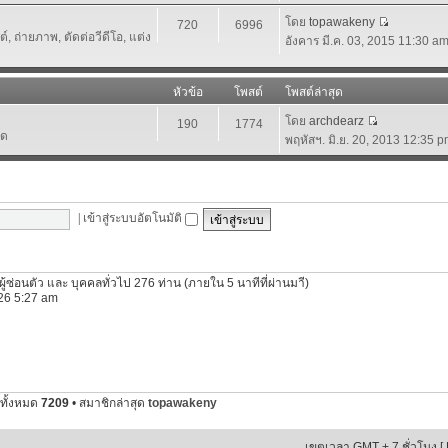
โดย
topawakeny
720
6996
 ถ่ายภาพ, ตัดต่อวีดีโอ, แต่ง
อังคาร มี.ค. 03, 2015 11:30 a
หัวข้อ
โพสต์
โพสต์ล่าสุด
โดย
archdearz
190
1774
์ด
พฤหัสฯ. มิ.ย. 20, 2013 12:35 
|
เข้าสู่ระบบอัตโนมัติ
ีผู้ซ่อนตัว และ บุคคลทั่วไป 276 ท่าน (ภายใน 5 นาทีที่ผ่านมาี)
2026 5:27 am
ทั้งหมด
7209
• สมาชิกล่าสุด
topawakeny
เขตเวลา GMT + 7 ชั่วโมง [