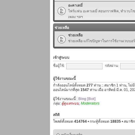
อะคาเดมี่
โฟร์แฟน อะคาเดมี่ สอนกราฟฟิค, ทำเวบไซต์,
เพลง ฯลฯ
ช่วยเหลือ
ช่วยเหลือ
ช่วยเหลือ แก้ไขปัญหาในการใช้งานเวบบอร
เข้าสู่ระบบ
ชื่อผู้ใช้:
รหัสผ่าน:
ผู้ใช้งานขณะนี้
กำลังออนไลน์ทั้งหมด
277
ท่าน :: สมาชิก 1 ท่าน, ไม่ม
ออนไลน์มากที่สุด
1547
ท่าน เมื่อ อาทิตย์ มี.ค. 01, 
ผู้ใช้งานขณะนี้ :
Bing [Bot]
กลุ่ม:
ผู้ดูแลระบบ
,
Moderators
สถิติ
โพสต์ทั้งหมด
414764
• กระทู้ทั้งหมด
18835
• สมาชิก