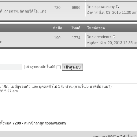
โดย
topawakeny
720
6996
 ถ่ายภาพ, ตัดต่อวีดีโอ, แต่ง
อังคาร มี.ค. 03, 2015 11:30 a
หัวข้อ
โพสต์
โพสต์ล่าสุด
โดย
archdearz
190
1774
์ด
พฤหัสฯ. มิ.ย. 20, 2013 12:35 
|
เข้าสู่ระบบอัตโนมัติ
นสมาชิก, ไม่มีผู้ซ่อนตัว และ บุคคลทั่วไป 175 ท่าน (ภายใน 5 นาทีที่ผ่านมาี)
2026 5:27 am
ทั้งหมด
7209
• สมาชิกล่าสุด
topawakeny
เขตเวลา GMT + 7 ชั่วโมง [