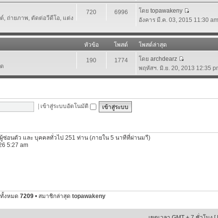
โดย
topawakeny
720
6996
 ถ่ายภาพ, ตัดต่อวีดีโอ, แต่ง
อังคาร มี.ค. 03, 2015 11:30 a
หัวข้อ
โพสต์
โพสต์ล่าสุด
โดย
archdearz
190
1774
์ด
พฤหัสฯ. มิ.ย. 20, 2013 12:35 
|
เข้าสู่ระบบอัตโนมัติ
ีผู้ซ่อนตัว และ บุคคลทั่วไป 251 ท่าน (ภายใน 5 นาทีที่ผ่านมาี)
2026 5:27 am
ทั้งหมด
7209
• สมาชิกล่าสุด
topawakeny
เขตเวลา GMT + 7 ชั่วโมง [