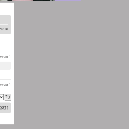
ู่ระบบ
้งหมด
1
้งหมด
1
DST
]