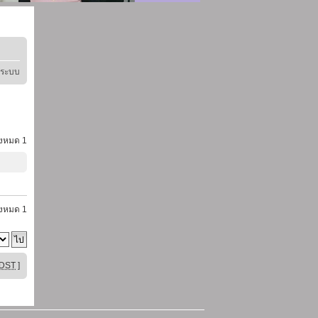
ู่ระบบ
้งหมด
1
้งหมด
1
DST
]