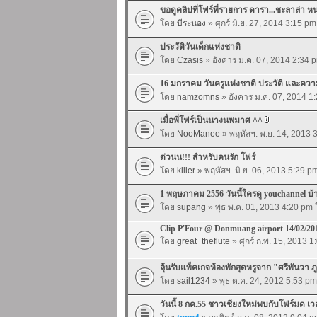
ขอดูคลิปที่โฟร์ที่รายการ ดารา...ชะลาล่า ห
โดย
บีระนอง
» ศุกร์ มิ.ย. 27, 2014 3:15 p
ประวัติวันเด็กแห่งชาติ
โดย
Czasis
» อังคาร ม.ค. 07, 2014 2:34
16 มกราคม วันครูแห่งชาติ ประวัติ และค
โดย
namzomns
» อังคาร ม.ค. 07, 2014 
เมื่อพี่โฟร์เป็นนางนพมาศ ^^
โดย
NooManee
» พฤหัสฯ. พ.ย. 14, 2013
ด่วนน!!! สำหรับคนรัก โฟร์
โดย
killer
» พฤหัสฯ. มิ.ย. 06, 2013 5:29 
1 พฤษภาคม 2556 วันนี้ใครดู youchannel บ้
โดย
supang
» พุธ พ.ค. 01, 2013 4:20 pm
Clip P'Four @ Donmuang airport 14/02/20
โดย
great_theflute
» ศุกร์ ก.พ. 15, 2013 
ลุ้นรับแพ็คเกจห้องพักสุดหรูจาก "ศรีพันวา ภู
โดย
sail1234
» พุธ ต.ค. 24, 2012 5:53 p
วันนี้ 8 กค.55 ชาวเชียงใหม่พบกับโฟร์มด เว