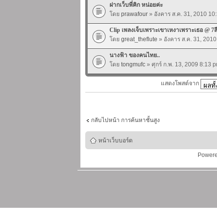
ฝากเว็บพี่คิก หน่อยค่ะ
โดย
prawafour
» อังคาร ส.ค. 31, 2010 1
Clip เพลงเจ็บเพราะเขาเหงาเพราะเธอ @ 7ส
โดย
great_theflute
» อังคาร ส.ค. 31, 201
นางฟ้า ของคนไทย..
โดย
tongmufc
» ศุกร์ ก.พ. 13, 2009 8:13
แสดงโพสต์จาก
กลับไปหน้า การค้นหาชั้นสูง
หน้าเว็บบอร์ด
Power