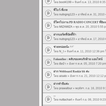
โดย
boot4199
» จันทร์ ธ.ค. 13, 2010 8:3
พี่โบว์-พี่เกล
โดย
nutngng123
» อาทิตย์ ต.ค. 31, 2010
มีใครไปงาน PD RADIO CONCERT ที่อิมแ
โดย
MIZAMIZA
» พุธ ต.ค. 20, 2010 5:55
ฝากบอร์ดพี่นัตตี้จ้า
โดย
nutngng123
» อาทิตย์ ต.ค. 17, 2010
ช่วยหน่อยน้ะ ^^'
โดย
N_t
» จันทร์ ต.ค. 11, 2010 12:36 pm
Faiiamfine : คลับของคนรักฝ้าย แอมไฟน์
โดย
ยัยบ้า
» อังคาร ต.ค. 05, 2010 7:20 p
ฝาก Webboard Rookie bb ค่ะ
โดย
aisato
» อังคาร ก.ย. 21, 2010 12:12
ฝากทำธีมค่ะ
โดย
prawafour
» พฤหัสฯ. ก.ย. 16, 2010 9
...
โดย
nuttachart
» จันทร์ ก.ย. 06, 2010 9: