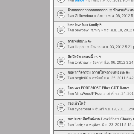
โดย
tong4
» อาทิตย์ ก.ค. 08, 2012 9:04 
อ้ากกกกกกกกกกกกกกกกก!!!! ทักทายกัน หน
โดย
Giftlovefour
» อังคาร พ.ค. 08, 2012 
bew love four family
โดย
bewbew_family
» พุธ เม.ย. 18, 2012
ถามหน่อยนะคะ
โดย
Hopbiit
» อังคาร เม.ย. 03, 2012 5:21
คิดถึงจังเลยคนนี้ ><
โดย
tonkhaw
» อังคาร มี.ค. 06, 2012 3:2
ขอฝากกิจกรรม ถวายในหลวงหน่อยนะคะ
โดย
begle00
» อาทิตย์ ธ.ค. 25, 2011 6:4
โฆษณา FOREMOST Fiber GUT Dance
โดย
MintWooo!P'Four
» เสาร์ ก.ย. 24, 2
รองเท้าโฟร์
โดย
cyberpear
» จันทร์ ก.ย. 19, 2011 12
ขอประชาสัมพันธ์งาน Love2Share Charity 
โดย
ไอซ์คุง
» พฤหัสฯ. มิ.ย. 23, 2011 5:15