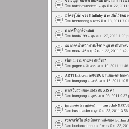
ขอ อนุญาติประชาสัมพันธ์ พัทยามาราธอน 
โดย
hotelsawasdee1
» พุธ มิ.ย. 22, 201
มีใครรู้โค๊ด ช่อง 8 Infinity บ้าง เผื่อไว้อัดบ้า
โดย
beeranong
» เสาร์ มิ.ย. 18, 2011 7:
ฝากคลิ๊กถูกใจหน่อย
โดย
boot4199
» พุธ เม.ย. 27, 2011 1:20 
อยากลดน้ำหนักทำยังไงดี หนูมาแชร์ประสบ
โดย
moozii46
» ศุกร์ เม.ย. 22, 2011 1:42
เรียน ม.รามคำแหง กันมั้ย??
โดย
gugee
» อังคาร เม.ย. 19, 2011 11:4
ARTTIPZ.com &#9829; บ้านของคนรักกงานก
โดย
bamgang
» เสาร์ เม.ย. 16, 2011 10:
ฝากเว็บรวมของ KM5 กับ XIS ค่า
โดย
bamgang
» ศุกร์ เม.ย. 08, 2011 9:3
(promote & register) `___trust club &#9733;
โดย
trust.master
» พุธ มี.ค. 23, 2011 3:5
เปิดรับวีดีโอ เพื่อเป็นส่วนหนึ่งของ fourfan 
โดย
fourfanchannel
» อังคาร มี.ค. 22, 2