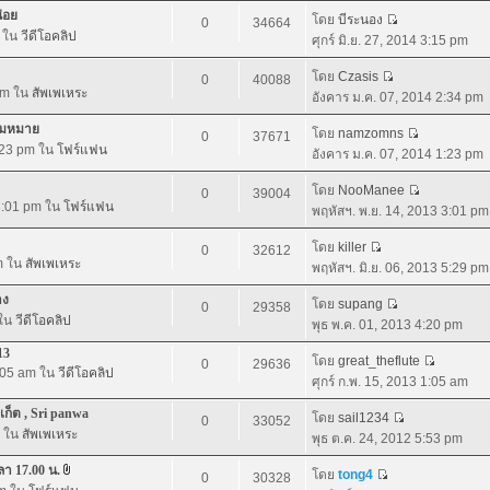
น่อย
โดย
บีระนอง
0
34664
m ใน
วีดีโอคลิป
ศุกร์ มิ.ย. 27, 2014 3:15 pm
โดย
Czasis
0
40088
 pm ใน
สัพเพเหระ
อังคาร ม.ค. 07, 2014 2:34 pm
วามหมาย
โดย
namzomns
0
37671
1:23 pm ใน
โฟร์แฟน
อังคาร ม.ค. 07, 2014 1:23 pm
โดย
NooManee
0
39004
 3:01 pm ใน
โฟร์แฟน
พฤหัสฯ. พ.ย. 14, 2013 3:01 pm
โดย
killer
0
32612
pm ใน
สัพเพเหระ
พฤหัสฯ. มิ.ย. 06, 2013 5:29 pm
าง
โดย
supang
0
29358
 ใน
วีดีโอคลิป
พุธ พ.ค. 01, 2013 4:20 pm
13
โดย
great_theflute
0
29636
1:05 am ใน
วีดีโอคลิป
ศุกร์ ก.พ. 15, 2013 1:05 am
เก็ต , Sri panwa
โดย
sail1234
0
33052
m ใน
สัพเพเหระ
พุธ ต.ค. 24, 2012 5:53 pm
ลา 17.00 น.
โดย
tong4
0
30328