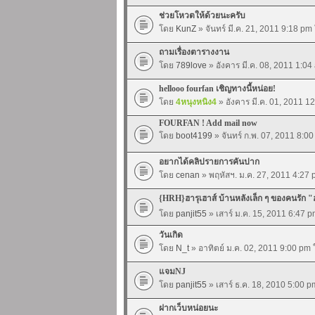
ช่วยโหวตให้ด้วยนะครับ
โดย
KunZ
» จันทร์ มี.ค. 21, 2011 9:18 pm
ถามเรื่องตารางงาน
โดย
789love
» อังคาร มี.ค. 08, 2011 1:0
hellooo fourfan เชิญทางนี้หน่อย!
โดย
4หนุงหนิง4
» อังคาร มี.ค. 01, 2011 
FOURFAN ! Add mail now
โดย
boot4199
» จันทร์ ก.พ. 07, 2011 8:0
อยากได้คลิปรายการคันปาก
โดย
cenan
» พฤหัสฯ. ม.ค. 27, 2011 4:27
{HRH}ฮารุเฮาส์ บ้านหลังเล็ก ๆ ของคนรัก "
โดย
panjit55
» เสาร์ ม.ค. 15, 2011 6:47 
วันเกิด
โดย
N_t
» อาทิตย์ ม.ค. 02, 2011 9:00 pm
แจมNJ
โดย
panjit55
» เสาร์ ธ.ค. 18, 2010 5:00 
ฝากเว็บหน่อยนะ