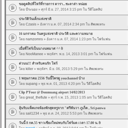
ขอดูคลิปที่โฟร์ที่รายการ ดารา...ชะลาล่า หน่อย
โดย
บีระนอง
» ศุกร์ มิ.ย. 27, 2014 3:15 pm ใน
วีดีโอคลิป
ประวัติวันเด็กแห่งชาติ
โดย
Czasis
» อังคาร ม.ค. 07, 2014 2:34 pm ใน
สัพเพเหระ
16 มกราคม วันครูแห่งชาติ ประวัติ และความหมาย
โดย
namzomns
» อังคาร ม.ค. 07, 2014 1:23 pm ใน
โฟร์แฟน
เมื่อพี่โฟร์เป็นนางนพมาศ ^^
โดย
NooManee
» พฤหัสฯ. พ.ย. 14, 2013 3:01 pm ใน
โฟร์แฟน
ด่วนน!!! สำหรับคนรัก โฟร์
โดย
killer
» พฤหัสฯ. มิ.ย. 06, 2013 5:29 pm ใน
สัพเพเหระ
1 พฤษภาคม 2556 วันนี้ใครดู youchannel บ้าง
โดย
supang
» พุธ พ.ค. 01, 2013 4:20 pm ใน
วีดีโอคลิป
Clip P'Four @ Donmuang airport 14/02/2013
โดย
great_theflute
» ศุกร์ ก.พ. 15, 2013 1:05 am ใน
วีดีโอคลิป
ลุ้นรับแพ็คเกจห้องพักสุดหรูจาก "ศรีพันวา ภูเก็ต , Sri panwa
โดย
sail1234
» พุธ ต.ค. 24, 2012 5:53 pm ใน
สัพเพเหระ
วันนี้ 8 กค.55 ชาวเชียงใหม่พบกับโฟร์มด เวลา 17.00 น.