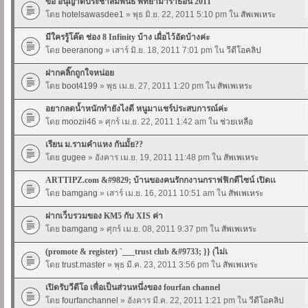
ขอ อนุญาติประชาสัมพันธ์ พัทยามาราธอน 2011
โดย
hotelsawasdee1
» พุธ มิ.ย. 22, 2011 5:10 pm ใน
สัพเพเหระ
มีใครรู้โค๊ด ช่อง 8 Infinity บ้าง เผื่อไว้อัดบ้างค่ะ
โดย
beeranong
» เสาร์ มิ.ย. 18, 2011 7:01 pm ใน
วีดีโอคลิป
ฝากคลิ๊กถูกใจหน่อย
โดย
boot4199
» พุธ เม.ย. 27, 2011 1:20 pm ใน
สัพเพเหระ
อยากลดน้ำหนักทำยังไงดี หนูมาแชร์ประสบการณ์ค่ะ
โดย
moozii46
» ศุกร์ เม.ย. 22, 2011 1:42 am ใน
ช่วยเหลือ
เรียน ม.รามคำแหง กันมั้ย??
โดย
gugee
» อังคาร เม.ย. 19, 2011 11:48 pm ใน
สัพเพเหระ
ARTTIPZ.com &#9829; บ้านของคนรักกงานกราฟฟิกดีไซน์ เปิดเเ
โดย
bamgang
» เสาร์ เม.ย. 16, 2011 10:51 am ใน
สัพเพเหระ
ฝากเว็บรวมของ KM5 กับ XIS ค่า
โดย
bamgang
» ศุกร์ เม.ย. 08, 2011 9:37 pm ใน
สัพเพเหระ
(promote & register) `___trust club &#9733; }} (ไม่เ
โดย
trust.master
» พุธ มี.ค. 23, 2011 3:56 pm ใน
สัพเพเหระ
เปิดรับวีดีโอ เพื่อเป็นส่วนหนึ่งของ fourfan channel
โดย
fourfanchannel
» อังคาร มี.ค. 22, 2011 1:21 pm ใน
วีดีโอคลิป