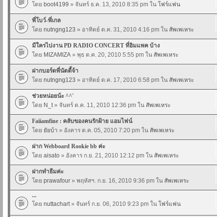
โดย
boot4199
» จันทร์ ธ.ค. 13, 2010 8:35 pm ใน
โฟร์แฟน
พี่โบว์-พี่เกล
โดย
nutngng123
» อาทิตย์ ต.ค. 31, 2010 4:16 pm ใน
สัพเพเหระ
มีใครไปงาน PD RADIO CONCERT ที่อิมแพค บ้าง
โดย
MIZAMIZA
» พุธ ต.ค. 20, 2010 5:55 pm ใน
สัพเพเหระ
ฝากบอร์ดพี่นัตตี้จ้า
โดย
nutngng123
» อาทิตย์ ต.ค. 17, 2010 6:58 pm ใน
สัพเพเหระ
ช่วยหน่อยน้ะ ^^'
โดย
N_t
» จันทร์ ต.ค. 11, 2010 12:36 pm ใน
สัพเพเหระ
Faiiamfine : คลับของคนรักฝ้าย แอมไฟน์
โดย
ยัยบ้า
» อังคาร ต.ค. 05, 2010 7:20 pm ใน
สัพเพเหระ
ฝาก Webboard Rookie bb ค่ะ
โดย
aisato
» อังคาร ก.ย. 21, 2010 12:12 pm ใน
สัพเพเหระ
ฝากทำธีมค่ะ
โดย
prawafour
» พฤหัสฯ. ก.ย. 16, 2010 9:36 pm ใน
สัพเพเหระ
...
โดย
nuttachart
» จันทร์ ก.ย. 06, 2010 9:23 pm ใน
โฟร์แฟน