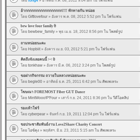
โดย
tong4
» อาทิตย์ ก.ค. 08, 2012 9:04 am ใน
โฟร์แฟน
อ้ากกกกกกกกกกกกกกกกก!!!! ทักทายกัน หน่อย
โดย
Giftlovefour
» อังคาร พ.ค. 08, 2012 5:52 pm ใน
โฟร์แฟน
bew love four family
โดย
bewbew_family
» พุธ เม.ย. 18, 2012 8:56 pm ใน
โพสต์รูป
ถามหน่อยนะคะ
โดย
Hopbiit
» อังคาร เม.ย. 03, 2012 5:21 pm ใน
โฟร์แฟน
คิดถึงจังเลยคนนี้ ><
โดย
tonkhaw
» อังคาร มี.ค. 06, 2012 3:24 pm ใน
โพสต์รูป
ขอฝากกิจกรรม ถวายในหลวงหน่อยนะคะ
โดย
begle00
» อาทิตย์ ธ.ค. 25, 2011 6:42 pm ใน
สัพเพเหระ
โฆษณา FOREMOST Fiber GUT Dance
โดย
MintWooo!P'Four
» เสาร์ ก.ย. 24, 2011 8:36 pm ใน
วีดีโอคลิป
รองเท้าโฟร์
โดย
cyberpear
» จันทร์ ก.ย. 19, 2011 12:04 pm ใน
โฟร์แฟน
ขอประชาสัมพันธ์งาน Love2Share Charity Concert
โดย
ไอซ์คุง
» พฤหัสฯ. มิ.ย. 23, 2011 5:15 am ใน
สัพเพเหระ