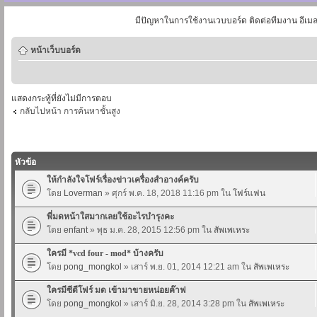
มีปัญหาในการใช้งานเวบบอร์ด ติดต่อทีมงาน อีเม
หน้าเว็บบอร์ด
แสดงกระทู้ที่ยังไม่มีการตอบ
กลับไปหน้า การค้นหาชั้นสูง
หัวข้อ
ให้กำลังใจโฟร์เรื่องข่าวเครื่องสำอางค์ครับ
โดย
Loverman
» ศุกร์ พ.ค. 18, 2018 11:16 pm ใน
โฟร์แฟน
พี่มดหน้าใสมากเลยใช้อะไรบำรุงคะ
โดย
enfant
» พุธ ม.ค. 28, 2015 12:56 pm ใน
สัพเพเหระ
ใครมี *vcd four - mod* บ้างครับ
โดย
pong_mongkol
» เสาร์ พ.ย. 01, 2014 12:21 am ใน
สัพเพเหระ
ใครมีซีดีโฟร์ มด เข้ามาขายหน่อยค๊าฟ
โดย
pong_mongkol
» เสาร์ มิ.ย. 28, 2014 3:28 pm ใน
สัพเพเหระ