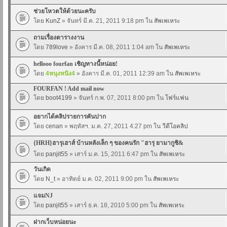
ช่วยโหวตให้ด้วยนะครับ
โดย
KunZ
» จันทร์ มี.ค. 21, 2011 9:18 pm ใน
สัพเพเหระ
ถามเรื่องตารางงาน
โดย
789love
» อังคาร มี.ค. 08, 2011 1:04 am ใน
สัพเพเหระ
hellooo fourfan เชิญทางนี้หน่อย!
โดย
4หนุงหนิง4
» อังคาร มี.ค. 01, 2011 12:39 am ใน
สัพเพเหระ
FOURFAN ! Add mail now
โดย
boot4199
» จันทร์ ก.พ. 07, 2011 8:00 pm ใน
โฟร์แฟน
อยากได้คลิปรายการคันปาก
โดย
cenan
» พฤหัสฯ. ม.ค. 27, 2011 4:27 pm ใน
วีดีโอคลิป
{HRH}ฮารุเฮาส์ บ้านหลังเล็ก ๆ ของคนรัก "ฮารุ ยามากูชิ&
โดย
panjit55
» เสาร์ ม.ค. 15, 2011 6:47 pm ใน
สัพเพเหระ
วันเกิด
โดย
N_t
» อาทิตย์ ม.ค. 02, 2011 9:00 pm ใน
สัพเพเหระ
แจมNJ
โดย
panjit55
» เสาร์ ธ.ค. 18, 2010 5:00 pm ใน
สัพเพเหระ
ฝากเว็บหน่อยนะ