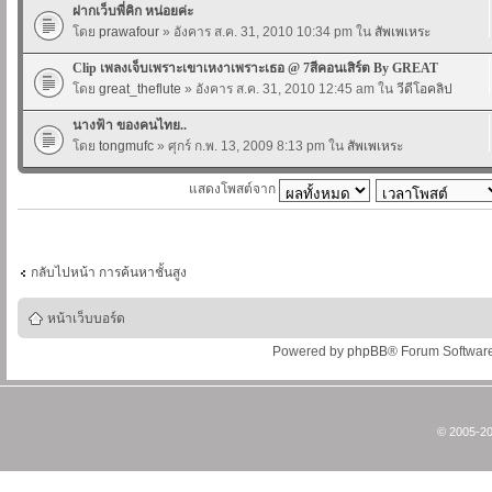
ฝากเว็บพี่คิก หน่อยค่ะ
โดย
prawafour
» อังคาร ส.ค. 31, 2010 10:34 pm ใน
สัพเพเหระ
Clip เพลงเจ็บเพราะเขาเหงาเพราะเธอ @ 7สีคอนเสิร์ต By GREAT
โดย
great_theflute
» อังคาร ส.ค. 31, 2010 12:45 am ใน
วีดีโอคลิป
นางฟ้า ของคนไทย..
โดย
tongmufc
» ศุกร์ ก.พ. 13, 2009 8:13 pm ใน
สัพเพเหระ
แสดงโพสต์จาก
กลับไปหน้า การค้นหาชั้นสูง
หน้าเว็บบอร์ด
Powered by
phpBB
® Forum Softwar
© 2005-20