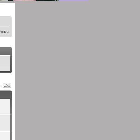
ู่ระบบ
..
151