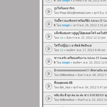
โดย
tong4
» อาทิตย์ ก.ค. 08, 2012 9:04
รูปโฟร์มดน่ารักๆ
โดย
Fhay-001@hotmail.com
» ศุกร์ มิ.ย.
วันนี้ชาวฉะเชิงเทราพร้อมรึยัง Advice IT Ge
โดย
tong4
» เสาร์ พ.ค. 26, 2012 2:15 p
แท็กทีมสองสาวคู่หูดูโอ้สุดฮอตโฟร์-มดในมิน
โดย
ปอ
» อังคาร พ.ค. 22, 2012 12:12 pm
โฟร์ไปญี่ปุ่น 1 อาทิตย์ คิดถึงแย่
โดย
ปอ
» พฤหัสฯ. พ.ค. 17, 2012 8:48 am
ชาวจ.ตรัง เตรียมเฮกับงาน Advice IT Geniu
โดย
tong4
» พฤหัสฯ. พ.ค. 10, 2012 12:
อ้ากกกกกกกกกกกกกกกกก!!!! ทักทายกัน หน
โดย
Giftlovefour
» อังคาร พ.ค. 08, 2012 5
พี่ปอสุดหล่อ อิอิ
โดย
fah_mui
» ศุกร์ พ.ค. 04, 2012 5:47 p
หลับ ฝัน ดี ทุก คน น่ะ ค่ะ ชาว FOURFAN ท
โดย
Giftlovefour
» จันทร์ เม.ย. 23, 2012 