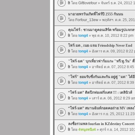
โดย
Giftlovefour
» จันทร์ ธ.ค. 24, 2012
มาอวยพรวันเกิดพี่โฟร์ปี 2555 กันนน
โดย
Forfour_13ew
» พฤหัสฯ. ต.ค. 25, 20
คุณโฟร์ : ชวนมาดูคอนเสิร์ต พร้อมรูปแจกล
โดย
tong4
» พุธ ต.ค. 10, 2012 8:22 pm
โฟร์-มด , เนย-แจม Friendship Never End
โดย
tong4
» อังคาร ต.ค. 09, 2012 8:22
"โฟร์-มด" บุกเที่ยวฟาร์มแกะ "ทรี.ทู.วัน" ต
โดย
tong4
» อาทิตย์ ต.ค. 07, 2012 8:4
"โฟร์" ยอมรับซึ่งกันและกัน อยู่คู่ "มด" ได้อ
โดย
tong4
» อาทิตย์ ต.ค. 07, 2012 8:3
“โฟร์-มด” ติดปีกท่องฝรั่งเศส !!! : เดลินิวส์
โดย
tong4
» เสาร์ ต.ค. 06, 2012 8:29 a
“โฟร์-มด” สมานฉันท์กอดคอถ่าย MV เพลงใ
โดย
tong4
» อังคาร ก.ย. 25, 2012 11:2
ลงชื่อรวมพล fourfan in KZdestiny Concert
โดย
4หนุงหนิง4
» ศุกร์ ก.ย. 14, 2012 10