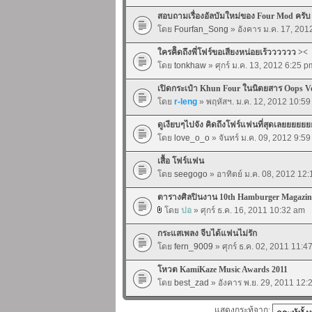
สอบถามเรื่องอัลบัมใหม่ของ Four Mod ครับ
โดย
Fourfan_Song
» อังคาร ม.ค. 17, 201
ใครคิิดถึงพี่โฟร์ขอเสียงหน่อยเร้วววววว ><
โดย
tonkhaw
» ศุกร์ ม.ค. 13, 2012 6:25 p
เปิดกระเป๋า Khun Four ในนิตยสาร Oops Vo
โดย
r-leng
» พฤหัสฯ. ม.ค. 12, 2012 10:5
ดูเงียบๆไปจัง คิดถึงโฟร์แฟนที่สุดเลยยยยย
โดย
love_o_o
» จันทร์ ม.ค. 09, 2012 9:5
เสื้อ โฟร์แฟน
โดย
seegogo
» อาทิตย์ ม.ค. 08, 2012 12
ตารางศิลปินงาน 10th Hamburger Magazin
โดย
ปอ
» ศุกร์ ธ.ค. 16, 2011 10:32 am
กระแสเพลง จีบได้แฟนไม่รัก
โดย
fern_9009
» ศุกร์ ธ.ค. 02, 2011 11:4
โหวต KamiKaze Music Awards 2011
โดย
best_zad
» อังคาร พ.ย. 29, 2011 12:
แสดงกระทู้จาก: