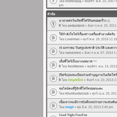
โดย
lovefourjug
» พฤหัสฯ. พ.ค. 10, 2007 
pm
หัวข้อ
มาอวยพรวันเกิดพี่โฟร์กันหน่อยเร๊วว :)
โดย
pedpadpod
» อังคาร ต.ค. 25, 2011
ให้กำลังใจโฟร์เรื่องข่าวเครื่องสำอางค์ครับ
โดย
Loverman
» ศุกร์ พ.ค. 18, 2018 11:1
16 มกราคม วันครูแห่งชาติ ประวัติ และค
โดย
namzomns
» อังคาร ม.ค. 07, 2014 1
เมื่อพี่โฟร์เป็นนางนพมาศ ^^
โดย
NooManee
» พฤหัสฯ. พ.ย. 14, 201
[ปิดรับ]ลงทะเบียนร่วมทำบุญงานวันเกิดโฟ
โดย
4หนุงหนิง4
» จันทร์ ก.ย. 23, 2013 
ขอไลน์คนที่รู้จักพี่โฟร์หน่อยนะคะ
โดย
Khunfourfanclub
» ศุกร์ เม.ย. 26, 20
เนื่องจากจะมีการบันทึกเทปรายการแฟนพัน
โดย
tong4
» พุธ มี.ค. 20, 2013 3:40 pm
Good Night FourFan