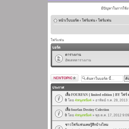
มีปัญหาในการใช้ง
หน้าเว็บบอร์ด
‹
โฟร์แฟน
‹
โฟร์แฟน
โฟร์แฟน
บอร์ด
ตารางงาน
อัพเดทตารางงาน
ตั้งกระทู้ใหม่
ประกาศ
เสื้อ FOURFAN { limited edition } BY โฟร์ 
โดย
4หนุงหนิง4
» อาทิตย์ ก.ค. 28, 2013
เสื้อ fourfan Destiny Colection
โดย
4หนุงหนิง4
» พุธ ต.ค. 17, 2012 9:0
ชาวโฟร์แฟนเคยรู้สึกบ้างไหม