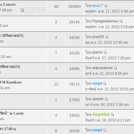
ny Concert
โดย
m a i "
46
194963
 7:08 pm
1
2
3
4
พฤหัสฯ. ต.ค. 11, 2012 5:46 pm
โดย
Flyingdutshman
2
29148
05 am
พฤหัสฯ. ก.พ. 12, 2015 5:29 pm
e 28กันยายน55)
โดย
pran55
4
34039
 am
พุธ พ.ย. 21, 2012 12:48 am
โดย
planoi
7
42100
9:29 am
จันทร์ ธ.ค. 17, 2012 7:20 pm
30สิงหาคม55)
โดย
artjureallove
4
34080
m
ศุกร์ ธ.ค. 21, 2012 8:05 pm
่าย Kamikaze
โดย
tong4
12
78174
1:31 pm
อาทิตย์ ส.ค. 12, 2012 10:31 p
โดย
amint4
1
27050
เสาร์ ส.ค. 04, 2012 1:58 am
ลรัตน์" in Candy
โดย
4หนุงหนิง4
4
33610
 pm
จันทร์ ก.ค. 16, 2012 4:11 pm
ลา 17.00 น.
โดย
tong4
0
30336