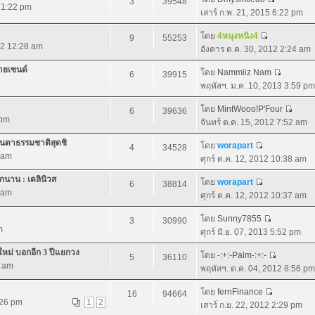
3
39548
 11:22 pm
เสาร์ ก.พ. 21, 2015 6:22 pm
โดย
4หนุงหนิง4
9
55253
12 12:28 am
อังคาร ต.ค. 30, 2012 2:24 am
ายเซนต์
โดย
Nammiiz Nam
6
39915
พฤหัสฯ. ม.ค. 10, 2013 3:59 pm
โดย
MintWooo!P'Four
6
39636
 pm
จันทร์ ต.ค. 15, 2012 7:52 am
ื่นตาธรรมชาติสุดชิ
โดย
worapart
4
34528
5 am
ศุกร์ ต.ค. 12, 2012 10:38 am
ีกนาน : เดลินิวส
โดย
worapart
6
38814
9 am
ศุกร์ ต.ค. 12, 2012 10:37 am
โดย
Sunny7855
3
30990
m
ศุกร์ มิ.ย. 07, 2013 5:52 pm
หม่ บอกอีก 3 ปีแยกวง
โดย
-:+:-Palm-:+:-
5
36110
3 am
พฤหัสฯ. ต.ค. 04, 2012 8:56 pm
โดย
fernFinance
16
94664
:26 pm
1
2
เสาร์ ก.ย. 22, 2012 2:29 pm