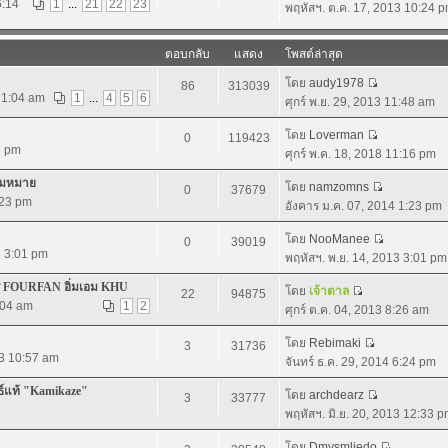
6:14
1
...
21
22
23
พฤหัสฯ. ต.ค. 17, 2013 10:24 
ตอบกลับ
แสดง
โพสต์ล่าสุด
โดย
audy1978
86
313039
 1:04 am
1
...
4
5
6
ศุกร์ พ.ย. 29, 2013 11:48 am
โดย
Loverman
0
119423
6 pm
ศุกร์ พ.ค. 18, 2018 11:16 pm
วามหมาย
โดย
namzomns
0
37679
:23 pm
อังคาร ม.ค. 07, 2014 1:23 pm
โดย
NooManee
0
39019
3 3:01 pm
พฤหัสฯ. พ.ย. 14, 2013 3:01 pm
ร์ FOURFAN อิ่มเอม KHU
โดย
เจ้าตาล
22
94875
2:04 am
1
2
ศุกร์ ต.ค. 04, 2013 8:26 am
โดย
Rebimaki
3
31736
13 10:57 am
จันทร์ ธ.ค. 29, 2014 6:24 pm
ธ์แท้ "Kamikaze"
โดย
archdearz
3
33777
พฤหัสฯ. มิ.ย. 20, 2013 12:33 
โดย
Dmysmliedo