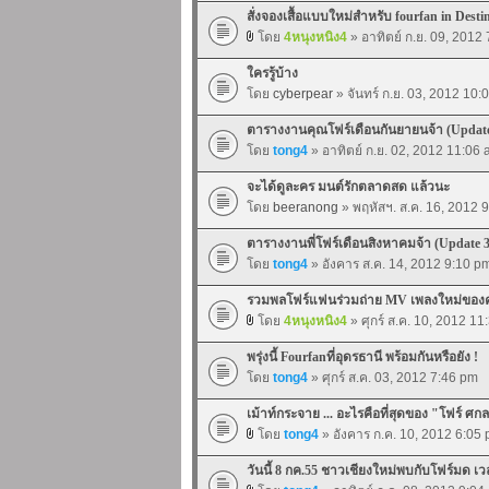
สั่งจองเสื้อแบบใหม่สำหรับ fourfan in Desti
โดย
4หนุงหนิง4
» อาทิตย์ ก.ย. 09, 2012
ใครรู้บ้าง
โดย
cyberpear
» จันทร์ ก.ย. 03, 2012 10:
ตารางงานคุณโฟร์เดือนกันยายนจ้า (Updat
โดย
tong4
» อาทิตย์ ก.ย. 02, 2012 11:06
จะได้ดูละคร มนต์รักตลาดสด แล้วนะ
โดย
beeranong
» พฤหัสฯ. ส.ค. 16, 2012 
ตารางงานพี่โฟร์เดือนสิงหาคมจ้า (Update 
โดย
tong4
» อังคาร ส.ค. 14, 2012 9:10 p
รวมพลโฟร์แฟนร่วมถ่าย MV เพลงใหม่ของค
โดย
4หนุงหนิง4
» ศุกร์ ส.ค. 10, 2012 1
พรุ่งนี้ Fourfanที่อุดรธานี พร้อมกันหรือยัง !
โดย
tong4
» ศุกร์ ส.ค. 03, 2012 7:46 pm
เม้าท์กระจาย ... อะไรคือที่สุดของ "โฟร์ ศก
โดย
tong4
» อังคาร ก.ค. 10, 2012 6:05
วันนี้ 8 กค.55 ชาวเชียงใหม่พบกับโฟร์มด เว