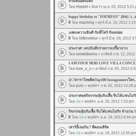
ถามหน่อยนะคะ
โดย
Hopbiit
» อังคาร เม.ย. 03, 2012 5:21
happy birthday to "FOURFAN" [8th] :) .
โดย
maiching
» ศุกร์ มี.ค. 16, 2012 1:2
แสดงความยินดี กับพี่โฟร์ กันหน่อย
โดย
Giftlovefour
» ศุกร์ มี.ค. 09, 2012 3
ประกาศ! เทปบันทึกรายการเปรี้ยวปาก
โดย
somkidlanna
» อาทิตย์ ก.พ. 12, 201
I AM FOUR MOD LOVE VILLA CONC
โดย
love_o_o
» อาทิตย์ ก.พ. 05, 2012 6:
@-7ดาราไทยติดTop100 Instagramersโลก..ม
โดย
puiiz
» พฤหัสฯ. ก.พ. 02, 2012 10:28 
ประกาศผลกิจกรรมลุ้นรับเสื้อ จีบได้แฟนไม่รั
โดย
ปอ
» พฤหัสฯ. ม.ค. 26, 2012 7:23 pm
กิจกรรมลุ้นรับเสื้อ จีบได้แฟนไม่รัก จำนวน 5
โดย
ปอ
» พฤหัสฯ. ม.ค. 19, 2012 8:44 p
เสาร์นี้เจอกัน 7 สีคอนเสิร์ต
โดย
ปอ
» พฤหัสฯ. ม.ค. 19, 2012 12:05 pm