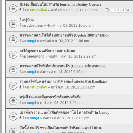
สั่งจองเสื้อแบบใหม่สำหรับ fourfan in Destiny Concert
โดย
4หนุงหนิง4
» อาทิตย์ ก.ย. 09, 2012 7:08 pm
1
2
3
4
ใครรู้บ้าง
โดย
cyberpear
» จันทร์ ก.ย. 03, 2012 10:05 am
ตารางงานคุณโฟร์เดือนกันยายนจ้า (Update 28กันยายน55)
โดย
tong4
» อาทิตย์ ก.ย. 02, 2012 11:06 am
จะได้ดูละคร มนต์รักตลาดสด แล้วนะ
โดย
beeranong
» พฤหัสฯ. ส.ค. 16, 2012 9:29 am
ตารางงานพี่โฟร์เดือนสิงหาคมจ้า (Update 30สิงหาคม55)
โดย
tong4
» อังคาร ส.ค. 14, 2012 9:10 pm
รวมพลโฟร์แฟนร่วมถ่าย MV เพลงใหม่ของค่าย Kamikaze
โดย
4หนุงหนิง4
» ศุกร์ ส.ค. 10, 2012 11:31 pm
พรุ่งนี้ Fourfanที่อุดรธานี พร้อมกันหรือยัง !
โดย
tong4
» ศุกร์ ส.ค. 03, 2012 7:46 pm
เม้าท์กระจาย ... อะไรคือที่สุดของ "โฟร์ ศกลรัตน์" in Candy
โดย
tong4
» อังคาร ก.ค. 10, 2012 6:05 pm
วันนี้ 8 กค.55 ชาวเชียงใหม่พบกับโฟร์มด เวลา 17.00 น.