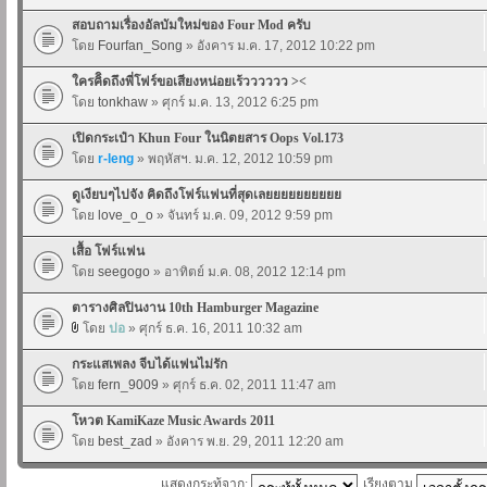
สอบถามเรื่องอัลบัมใหม่ของ Four Mod ครับ
โดย
Fourfan_Song
» อังคาร ม.ค. 17, 2012 10:22 pm
ใครคิิดถึงพี่โฟร์ขอเสียงหน่อยเร้วววววว ><
โดย
tonkhaw
» ศุกร์ ม.ค. 13, 2012 6:25 pm
เปิดกระเป๋า Khun Four ในนิตยสาร Oops Vol.173
โดย
r-leng
» พฤหัสฯ. ม.ค. 12, 2012 10:59 pm
ดูเงียบๆไปจัง คิดถึงโฟร์แฟนที่สุดเลยยยยยยยยยย
โดย
love_o_o
» จันทร์ ม.ค. 09, 2012 9:59 pm
เสื้อ โฟร์แฟน
โดย
seegogo
» อาทิตย์ ม.ค. 08, 2012 12:14 pm
ตารางศิลปินงาน 10th Hamburger Magazine
โดย
ปอ
» ศุกร์ ธ.ค. 16, 2011 10:32 am
กระแสเพลง จีบได้แฟนไม่รัก
โดย
fern_9009
» ศุกร์ ธ.ค. 02, 2011 11:47 am
โหวต KamiKaze Music Awards 2011
โดย
best_zad
» อังคาร พ.ย. 29, 2011 12:20 am
แสดงกระทู้จาก:
เรียงตาม