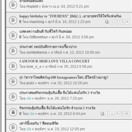
ถามหน่อยนะคะ
โดย
Hopbiit
» อังคาร เม.ย. 03, 2012 5:21 pm
happy birthday to "FOURFAN" [8th] :) ..มาอวยพรให้โฟร์แฟนกันเ
โดย
maiching
» ศุกร์ มี.ค. 16, 2012 1:23 pm
1
2
3
4
แสดงความยินดี กับพี่โฟร์ กันหน่อย
โดย
Giftlovefour
» ศุกร์ มี.ค. 09, 2012 3:58 pm
ประกาศ! เทปบันทึกรายการเปรี้ยวปาก
โดย
somkidlanna
» อาทิตย์ ก.พ. 12, 2012 10:09 am
I AM FOUR MOD LOVE VILLA CONCERT
โดย
love_o_o
» อาทิตย์ ก.พ. 05, 2012 6:58 pm
@-7ดาราไทยติดTop100 Instagramersโลก..มีใครบ้างมาดู!!
โดย
puiiz
» พฤหัสฯ. ก.พ. 02, 2012 10:28 pm
ประกาศผลกิจกรรมลุ้นรับเสื้อ จีบได้แฟนไม่รัก 5 รางวัล
โดย
ปอ
» พฤหัสฯ. ม.ค. 26, 2012 7:23 pm
กิจกรรมลุ้นรับเสื้อ จีบได้แฟนไม่รัก จำนวน 5 รางวัล
โดย
ปอ
» พฤหัสฯ. ม.ค. 19, 2012 8:44 pm
1
...
4
5
6
เสาร์นี้เจอกัน 7 สีคอนเสิร์ต
โดย
ปอ
» พฤหัสฯ. ม.ค. 19, 2012 12:05 pm