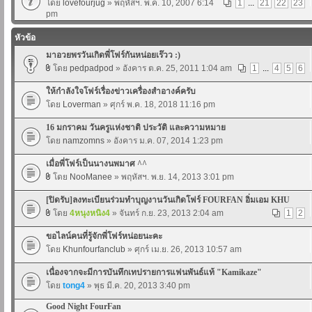
โดย
lovefourjug
» พฤหัสฯ. พ.ค. 10, 2007 6:14
1
...
21
22
23
pm
หัวข้อ
มาอวยพรวันเกิดพี่โฟร์กันหน่อยเร๊วว :)
โดย
pedpadpod
» อังคาร ต.ค. 25, 2011 1:04 am
1
...
4
5
6
ให้กำลังใจโฟร์เรื่องข่าวเครื่องสำอางค์ครับ
โดย
Loverman
» ศุกร์ พ.ค. 18, 2018 11:16 pm
16 มกราคม วันครูแห่งชาติ ประวัติ และความหมาย
โดย
namzomns
» อังคาร ม.ค. 07, 2014 1:23 pm
เมื่อพี่โฟร์เป็นนางนพมาศ ^^
โดย
NooManee
» พฤหัสฯ. พ.ย. 14, 2013 3:01 pm
[ปิดรับ]ลงทะเบียนร่วมทำบุญงานวันเกิดโฟร์ FOURFAN อิ่มเอม KHU
โดย
4หนุงหนิง4
» จันทร์ ก.ย. 23, 2013 2:04 am
1
2
ขอไลน์คนที่รู้จักพี่โฟร์หน่อยนะคะ
โดย
Khunfourfanclub
» ศุกร์ เม.ย. 26, 2013 10:57 am
เนื่องจากจะมีการบันทึกเทปรายการแฟนพันธ์แท้ "Kamikaze"
โดย
tong4
» พุธ มี.ค. 20, 2013 3:40 pm
Good Night FourFan