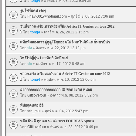
โดย
tong4
» อาทิตย์ ก.ค. 08, 2012 9:04 am
รูปโฟร์มดน่ารักๆ
โดย
Fhay-001@hotmail.com
» ศุกร์ มิ.ย. 08, 2012 7:06 pm
วันนี้ชาวฉะเชิงเทราพร้อมรึยัง Advice IT Genius on tour 2012
โดย
tong4
» เสาร์ พ.ค. 26, 2012 2:15 pm
แท็กทีมสองสาวคู่หูดูโอ้สุดฮอตโฟร์-มดในมินิแฟชั่นซาบีน่า
โดย
ปอ
» อังคาร พ.ค. 22, 2012 12:12 pm
โฟร์ไปญี่ปุ่น 1 อาทิตย์ คิดถึงแย่
โดย
ปอ
» พฤหัสฯ. พ.ค. 17, 2012 8:48 am
ชาวจ.ตรัง เตรียมเฮกับงาน Advice IT Genius on tour 2012
โดย
tong4
» พฤหัสฯ. พ.ค. 10, 2012 12:00 pm
อ้ากกกกกกกกกกกกกกกกก!!!! ทักทายกัน หน่อย
โดย
Giftlovefour
» อังคาร พ.ค. 08, 2012 5:52 pm
พี่ปอสุดหล่อ อิอิ
โดย
fah_mui
» ศุกร์ พ.ค. 04, 2012 5:47 pm
หลับ ฝัน ดี ทุก คน น่ะ ค่ะ ชาว FOURFAN ทุกคน
โดย
Giftlovefour
» จันทร์ เม.ย. 23, 2012 10:49 pm