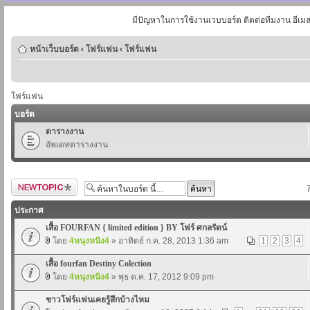
มีปัญหาในการใช้งานเวบบอร์ด ติดต่อทีมงาน อีเม
หน้าเว็บบอร์ด
‹
โฟร์แฟน
‹
โฟร์แฟน
โฟร์แฟน
บอร์ด
ตารางงาน
อัพเดทตารางงาน
ตั้งกระทู้ใหม่
ประกาศ
เสื้อ FOURFAN { limited edition } BY โฟร์ ศกลรัตน์
โดย
4หนุงหนิง4
» อาทิตย์ ก.ค. 28, 2013 1:36 am
1
2
3
4
เสื้อ fourfan Destiny Colection
โดย
4หนุงหนิง4
» พุธ ต.ค. 17, 2012 9:09 pm
ชาวโฟร์แฟนเคยรู้สึกบ้างไหม