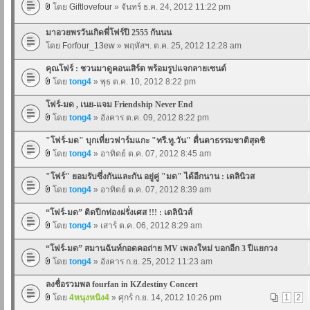
โดย
Giftlovefour
» จันทร์ ธ.ค. 24, 2012 11:22 pm
มาอวยพรวันเกิดพี่โฟร์ปี 2555 กันนน
โดย
Forfour_13ew
» พฤหัสฯ. ต.ค. 25, 2012 12:28 am
คุณโฟร์ : ชวนมาดูคอนเสิร์ต พร้อมรูปแจกลายเซนต์
โดย
tong4
» พุธ ต.ค. 10, 2012 8:22 pm
โฟร์-มด , เนย-แจม Friendship Never End
โดย
tong4
» อังคาร ต.ค. 09, 2012 8:22 pm
"โฟร์-มด" บุกเที่ยวฟาร์มแกะ "ทรี.ทู.วัน" ตื่นตาธรรมชาติสุดชิ
โดย
tong4
» อาทิตย์ ต.ค. 07, 2012 8:45 am
"โฟร์" ยอมรับซึ่งกันและกัน อยู่คู่ "มด" ได้อีกนาน : เดลินิวส
โดย
tong4
» อาทิตย์ ต.ค. 07, 2012 8:39 am
“โฟร์-มด” ติดปีกท่องฝรั่งเศส !!! : เดลินิวส์
โดย
tong4
» เสาร์ ต.ค. 06, 2012 8:29 am
“โฟร์-มด” สมานฉันท์กอดคอถ่าย MV เพลงใหม่ บอกอีก 3 ปีแยกวง
โดย
tong4
» อังคาร ก.ย. 25, 2012 11:23 am
ลงชื่อรวมพล fourfan in KZdestiny Concert
โดย
4หนุงหนิง4
» ศุกร์ ก.ย. 14, 2012 10:26 pm
1
2