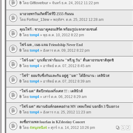
โดย
Giftlovefour
» จันทร์ ธ.ค. 24, 2012 11:22 pm
มาอวยพรวันเกิดพี่โฟร์ปี 2555 กันนน
โดย
Forfour_13ew
» พฤหัสฯ. ต.ค. 25, 2012 12:28 am
คุณโฟร์ : ชวนมาดูคอนเสิร์ต พร้อมรูปแจกลายเซนต์
โดย
tong4
» พุธ ต.ค. 10, 2012 8:22 pm
โฟร์-มด , เนย-แจม Friendship Never End
โดย
tong4
» อังคาร ต.ค. 09, 2012 8:22 pm
"โฟร์-มด" บุกเที่ยวฟาร์มแกะ "ทรี.ทู.วัน" ตื่นตาธรรมชาติสุดชิ
โดย
tong4
» อาทิตย์ ต.ค. 07, 2012 8:45 am
"โฟร์" ยอมรับซึ่งกันและกัน อยู่คู่ "มด" ได้อีกนาน : เดลินิวส
โดย
tong4
» อาทิตย์ ต.ค. 07, 2012 8:39 am
“โฟร์-มด” ติดปีกท่องฝรั่งเศส !!! : เดลินิวส์
โดย
tong4
» เสาร์ ต.ค. 06, 2012 8:29 am
“โฟร์-มด” สมานฉันท์กอดคอถ่าย MV เพลงใหม่ บอกอีก 3 ปีแยกวง
โดย
tong4
» อังคาร ก.ย. 25, 2012 11:23 am
ลงชื่อรวมพล fourfan in KZdestiny Concert
โดย
4หนุงหนิง4
» ศุกร์ ก.ย. 14, 2012 10:26 pm
1
2