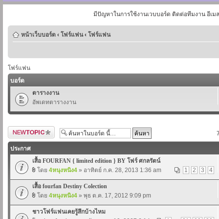
มีปัญหาในการใช้งานเวบบอร์ด ติดต่อทีมงาน อีเม
หน้าเว็บบอร์ด
‹
โฟร์แฟน
‹
โฟร์แฟน
โฟร์แฟน
บอร์ด
ตารางงาน
อัพเดทตารางงาน
ตั้งกระทู้ใหม่
ประกาศ
เสื้อ FOURFAN { limited edition } BY โฟร์ ศกลรัตน์
โดย
4หนุงหนิง4
» อาทิตย์ ก.ค. 28, 2013 1:36 am
1
2
3
4
เสื้อ fourfan Destiny Colection
โดย
4หนุงหนิง4
» พุธ ต.ค. 17, 2012 9:09 pm
ชาวโฟร์แฟนเคยรู้สึกบ้างไหม