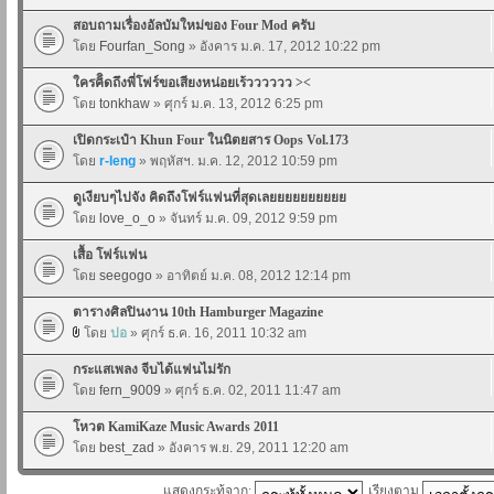
สอบถามเรื่องอัลบัมใหม่ของ Four Mod ครับ
โดย
Fourfan_Song
» อังคาร ม.ค. 17, 2012 10:22 pm
ใครคิิดถึงพี่โฟร์ขอเสียงหน่อยเร้วววววว ><
โดย
tonkhaw
» ศุกร์ ม.ค. 13, 2012 6:25 pm
เปิดกระเป๋า Khun Four ในนิตยสาร Oops Vol.173
โดย
r-leng
» พฤหัสฯ. ม.ค. 12, 2012 10:59 pm
ดูเงียบๆไปจัง คิดถึงโฟร์แฟนที่สุดเลยยยยยยยยยย
โดย
love_o_o
» จันทร์ ม.ค. 09, 2012 9:59 pm
เสื้อ โฟร์แฟน
โดย
seegogo
» อาทิตย์ ม.ค. 08, 2012 12:14 pm
ตารางศิลปินงาน 10th Hamburger Magazine
โดย
ปอ
» ศุกร์ ธ.ค. 16, 2011 10:32 am
กระแสเพลง จีบได้แฟนไม่รัก
โดย
fern_9009
» ศุกร์ ธ.ค. 02, 2011 11:47 am
โหวต KamiKaze Music Awards 2011
โดย
best_zad
» อังคาร พ.ย. 29, 2011 12:20 am
แสดงกระทู้จาก:
เรียงตาม