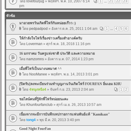
โดย
lovefourjug
» พฤหัสฯ. พ.ค. 10, 2007 6:14
1
...
21
22
23
pm
หัวข้อ
มาอวยพรวันเกิดพี่โฟร์กันหน่อยเร๊วว :)
โดย
pedpadpod
» อังคาร ต.ค. 25, 2011 1:04 am
1
...
4
5
6
ให้กำลังใจโฟร์เรื่องข่าวเครื่องสำอางค์ครับ
โดย
Loverman
» ศุกร์ พ.ค. 18, 2018 11:16 pm
16 มกราคม วันครูแห่งชาติ ประวัติ และความหมาย
โดย
namzomns
» อังคาร ม.ค. 07, 2014 1:23 pm
เมื่อพี่โฟร์เป็นนางนพมาศ ^^
โดย
NooManee
» พฤหัสฯ. พ.ย. 14, 2013 3:01 pm
[ปิดรับ]ลงทะเบียนร่วมทำบุญงานวันเกิดโฟร์ FOURFAN อิ่มเอม KHU
โดย
4หนุงหนิง4
» จันทร์ ก.ย. 23, 2013 2:04 am
1
2
ขอไลน์คนที่รู้จักพี่โฟร์หน่อยนะคะ
โดย
Khunfourfanclub
» ศุกร์ เม.ย. 26, 2013 10:57 am
เนื่องจากจะมีการบันทึกเทปรายการแฟนพันธ์แท้ "Kamikaze"
โดย
tong4
» พุธ มี.ค. 20, 2013 3:40 pm
Good Night FourFan