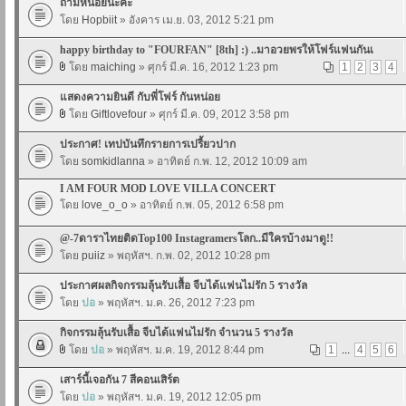
ถามหน่อยนะคะ
โดย
Hopbiit
» อังคาร เม.ย. 03, 2012 5:21 pm
happy birthday to "FOURFAN" [8th] :) ..มาอวยพรให้โฟร์แฟนกันเ
โดย
maiching
» ศุกร์ มี.ค. 16, 2012 1:23 pm
1
2
3
4
แสดงความยินดี กับพี่โฟร์ กันหน่อย
โดย
Giftlovefour
» ศุกร์ มี.ค. 09, 2012 3:58 pm
ประกาศ! เทปบันทึกรายการเปรี้ยวปาก
โดย
somkidlanna
» อาทิตย์ ก.พ. 12, 2012 10:09 am
I AM FOUR MOD LOVE VILLA CONCERT
โดย
love_o_o
» อาทิตย์ ก.พ. 05, 2012 6:58 pm
@-7ดาราไทยติดTop100 Instagramersโลก..มีใครบ้างมาดู!!
โดย
puiiz
» พฤหัสฯ. ก.พ. 02, 2012 10:28 pm
ประกาศผลกิจกรรมลุ้นรับเสื้อ จีบได้แฟนไม่รัก 5 รางวัล
โดย
ปอ
» พฤหัสฯ. ม.ค. 26, 2012 7:23 pm
กิจกรรมลุ้นรับเสื้อ จีบได้แฟนไม่รัก จำนวน 5 รางวัล
โดย
ปอ
» พฤหัสฯ. ม.ค. 19, 2012 8:44 pm
1
...
4
5
6
เสาร์นี้เจอกัน 7 สีคอนเสิร์ต
โดย
ปอ
» พฤหัสฯ. ม.ค. 19, 2012 12:05 pm