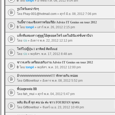
โดย
tong4
» อาทิตย์ ก.ค. 08, 2012 9:04 am
รูปโฟร์มดน่ารักๆ
โดย
Fhay-001@hotmail.com
» ศุกร์ มิ.ย. 08, 2012 7:06 pm
วันนี้ชาวฉะเชิงเทราพร้อมรึยัง Advice IT Genius on tour 2012
โดย
tong4
» เสาร์ พ.ค. 26, 2012 2:15 pm
แท็กทีมสองสาวคู่หูดูโอ้สุดฮอตโฟร์-มดในมินิแฟชั่นซาบีน่า
โดย
ปอ
» อังคาร พ.ค. 22, 2012 12:12 pm
โฟร์ไปญี่ปุ่น 1 อาทิตย์ คิดถึงแย่
โดย
ปอ
» พฤหัสฯ. พ.ค. 17, 2012 8:48 am
ชาวจ.ตรัง เตรียมเฮกับงาน Advice IT Genius on tour 2012
โดย
tong4
» พฤหัสฯ. พ.ค. 10, 2012 12:00 pm
อ้ากกกกกกกกกกกกกกกกก!!!! ทักทายกัน หน่อย
โดย
Giftlovefour
» อังคาร พ.ค. 08, 2012 5:52 pm
พี่ปอสุดหล่อ อิอิ
โดย
fah_mui
» ศุกร์ พ.ค. 04, 2012 5:47 pm
หลับ ฝัน ดี ทุก คน น่ะ ค่ะ ชาว FOURFAN ทุกคน
โดย
Giftlovefour
» จันทร์ เม.ย. 23, 2012 10:49 pm