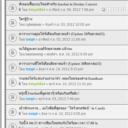
สั่งจองเสื้อแบบใหม่สำหรับ fourfan in Destiny Concert
โดย
4หนุงหนิง4
» อาทิตย์ ก.ย. 09, 2012 7:08 pm
1
2
3
4
ใครรู้บ้าง
โดย
cyberpear
» จันทร์ ก.ย. 03, 2012 10:05 am
ตารางงานคุณโฟร์เดือนกันยายนจ้า (Update 28กันยายน55)
โดย
tong4
» อาทิตย์ ก.ย. 02, 2012 11:06 am
จะได้ดูละคร มนต์รักตลาดสด แล้วนะ
โดย
beeranong
» พฤหัสฯ. ส.ค. 16, 2012 9:29 am
ตารางงานพี่โฟร์เดือนสิงหาคมจ้า (Update 30สิงหาคม55)
โดย
tong4
» อังคาร ส.ค. 14, 2012 9:10 pm
รวมพลโฟร์แฟนร่วมถ่าย MV เพลงใหม่ของค่าย Kamikaze
โดย
4หนุงหนิง4
» ศุกร์ ส.ค. 10, 2012 11:31 pm
พรุ่งนี้ Fourfanที่อุดรธานี พร้อมกันหรือยัง !
โดย
tong4
» ศุกร์ ส.ค. 03, 2012 7:46 pm
เม้าท์กระจาย ... อะไรคือที่สุดของ "โฟร์ ศกลรัตน์" in Candy
โดย
tong4
» อังคาร ก.ค. 10, 2012 6:05 pm
วันนี้ 8 กค.55 ชาวเชียงใหม่พบกับโฟร์มด เวลา 17.00 น.