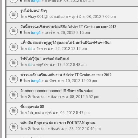
โดย
tong4
» อาทิตย์ ก.ค. 08, 2012 9:04 am
รูปโฟร์มดน่ารักๆ
โดย
Fhay-001@hotmail.com
» ศุกร์ มิ.ย. 08, 2012 7:06 pm
วันนี้ชาวฉะเชิงเทราพร้อมรึยัง Advice IT Genius on tour 2012
โดย
tong4
» เสาร์ พ.ค. 26, 2012 2:15 pm
แท็กทีมสองสาวคู่หูดูโอ้สุดฮอตโฟร์-มดในมินิแฟชั่นซาบีน่า
โดย
ปอ
» อังคาร พ.ค. 22, 2012 12:12 pm
โฟร์ไปญี่ปุ่น 1 อาทิตย์ คิดถึงแย่
โดย
ปอ
» พฤหัสฯ. พ.ค. 17, 2012 8:48 am
ชาวจ.ตรัง เตรียมเฮกับงาน Advice IT Genius on tour 2012
โดย
tong4
» พฤหัสฯ. พ.ค. 10, 2012 12:00 pm
อ้ากกกกกกกกกกกกกกกกก!!!! ทักทายกัน หน่อย
โดย
Giftlovefour
» อังคาร พ.ค. 08, 2012 5:52 pm
พี่ปอสุดหล่อ อิอิ
โดย
fah_mui
» ศุกร์ พ.ค. 04, 2012 5:47 pm
หลับ ฝัน ดี ทุก คน น่ะ ค่ะ ชาว FOURFAN ทุกคน
โดย
Giftlovefour
» จันทร์ เม.ย. 23, 2012 10:49 pm