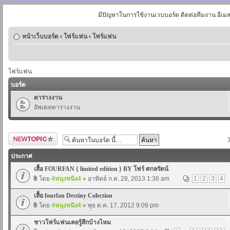
มีปัญหาในการใช้งานเวบบอร์ด ติดต่อทีมงาน อีเม
หน้าเว็บบอร์ด
‹
โฟร์แฟน
‹
โฟร์แฟน
โฟร์แฟน
บอร์ด
ตารางงาน
อัพเดทตารางงาน
ตั้งกระทู้ใหม่
ประกาศ
เสื้อ FOURFAN { limited edition } BY โฟร์ ศกลรัตน์
โดย
4หนุงหนิง4
» อาทิตย์ ก.ค. 28, 2013 1:36 am
1
2
3
4
เสื้อ fourfan Destiny Colection
โดย
4หนุงหนิง4
» พุธ ต.ค. 17, 2012 9:09 pm
ชาวโฟร์แฟนเคยรู้สึกบ้างไหม