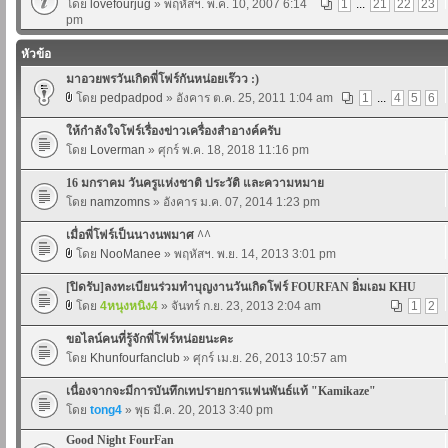
โดย
lovefourjug
» พฤหัสฯ. พ.ค. 10, 2007 6:14
1
...
21
22
23
pm
หัวข้อ
มาอวยพรวันเกิดพี่โฟร์กันหน่อยเร๊วว :)
โดย
pedpadpod
» อังคาร ต.ค. 25, 2011 1:04 am
1
...
4
5
6
ให้กำลังใจโฟร์เรื่องข่าวเครื่องสำอางค์ครับ
โดย
Loverman
» ศุกร์ พ.ค. 18, 2018 11:16 pm
16 มกราคม วันครูแห่งชาติ ประวัติ และความหมาย
โดย
namzomns
» อังคาร ม.ค. 07, 2014 1:23 pm
เมื่อพี่โฟร์เป็นนางนพมาศ ^^
โดย
NooManee
» พฤหัสฯ. พ.ย. 14, 2013 3:01 pm
[ปิดรับ]ลงทะเบียนร่วมทำบุญงานวันเกิดโฟร์ FOURFAN อิ่มเอม KHU
โดย
4หนุงหนิง4
» จันทร์ ก.ย. 23, 2013 2:04 am
1
2
ขอไลน์คนที่รู้จักพี่โฟร์หน่อยนะคะ
โดย
Khunfourfanclub
» ศุกร์ เม.ย. 26, 2013 10:57 am
เนื่องจากจะมีการบันทึกเทปรายการแฟนพันธ์แท้ "Kamikaze"
โดย
tong4
» พุธ มี.ค. 20, 2013 3:40 pm
Good Night FourFan