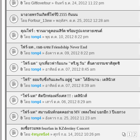
โดย
Giftlovefour
» จันทร์ ธ.ค. 24, 2012 11:22 pm
มาอวยพรวันเกิดพี่โฟร์ปี 2555 กันนน
โดย
Forfour_13ew
» พฤหัสฯ. ต.ค. 25, 2012 12:28 am
คุณโฟร์ : ชวนมาดูคอนเสิร์ต พร้อมรูปแจกลายเซนต์
โดย
tong4
» พุธ ต.ค. 10, 2012 8:22 pm
โฟร์-มด , เนย-แจม Friendship Never End
โดย
tong4
» อังคาร ต.ค. 09, 2012 8:22 pm
"โฟร์-มด" บุกเที่ยวฟาร์มแกะ "ทรี.ทู.วัน" ตื่นตาธรรมชาติสุดชิ
โดย
tong4
» อาทิตย์ ต.ค. 07, 2012 8:45 am
"โฟร์" ยอมรับซึ่งกันและกัน อยู่คู่ "มด" ได้อีกนาน : เดลินิวส
โดย
tong4
» อาทิตย์ ต.ค. 07, 2012 8:39 am
“โฟร์-มด” ติดปีกท่องฝรั่งเศส !!! : เดลินิวส์
โดย
tong4
» เสาร์ ต.ค. 06, 2012 8:29 am
“โฟร์-มด” สมานฉันท์กอดคอถ่าย MV เพลงใหม่ บอกอีก 3 ปีแยกวง
โดย
tong4
» อังคาร ก.ย. 25, 2012 11:23 am
ลงชื่อรวมพล fourfan in KZdestiny Concert
โดย
4หนุงหนิง4
» ศุกร์ ก.ย. 14, 2012 10:26 pm
1
2