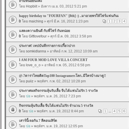
ถามหน่อยนะคะ
โดย
Hopbiit
» อังคาร เม.ย. 03, 2012 5:21 pm
happy birthday to "FOURFAN" [8th] :) ..มาอวยพรให้โฟร์แฟนกันเ
โดย
maiching
» ศุกร์ มี.ค. 16, 2012 1:23 pm
1
2
3
4
แสดงความยินดี กับพี่โฟร์ กันหน่อย
โดย
Giftlovefour
» ศุกร์ มี.ค. 09, 2012 3:58 pm
ประกาศ! เทปบันทึกรายการเปรี้ยวปาก
โดย
somkidlanna
» อาทิตย์ ก.พ. 12, 2012 10:09 am
I AM FOUR MOD LOVE VILLA CONCERT
โดย
love_o_o
» อาทิตย์ ก.พ. 05, 2012 6:58 pm
@-7ดาราไทยติดTop100 Instagramersโลก..มีใครบ้างมาดู!!
โดย
puiiz
» พฤหัสฯ. ก.พ. 02, 2012 10:28 pm
ประกาศผลกิจกรรมลุ้นรับเสื้อ จีบได้แฟนไม่รัก 5 รางวัล
โดย
ปอ
» พฤหัสฯ. ม.ค. 26, 2012 7:23 pm
กิจกรรมลุ้นรับเสื้อ จีบได้แฟนไม่รัก จำนวน 5 รางวัล
โดย
ปอ
» พฤหัสฯ. ม.ค. 19, 2012 8:44 pm
1
...
4
5
6
เสาร์นี้เจอกัน 7 สีคอนเสิร์ต
โดย
ปอ
» พฤหัสฯ. ม.ค. 19, 2012 12:05 pm