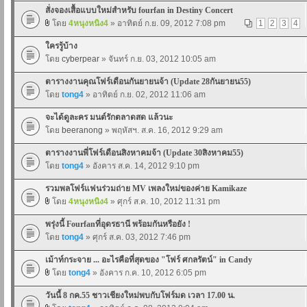
สั่งจองเสื้อแบบใหม่สำหรับ fourfan in Destiny Concert
โดย
4หนุงหนิง4
» อาทิตย์ ก.ย. 09, 2012 7:08 pm
1
2
3
4
ใครรู้บ้าง
โดย
cyberpear
» จันทร์ ก.ย. 03, 2012 10:05 am
ตารางงานคุณโฟร์เดือนกันยายนจ้า (Update 28กันยายน55)
โดย
tong4
» อาทิตย์ ก.ย. 02, 2012 11:06 am
จะได้ดูละคร มนต์รักตลาดสด แล้วนะ
โดย
beeranong
» พฤหัสฯ. ส.ค. 16, 2012 9:29 am
ตารางงานพี่โฟร์เดือนสิงหาคมจ้า (Update 30สิงหาคม55)
โดย
tong4
» อังคาร ส.ค. 14, 2012 9:10 pm
รวมพลโฟร์แฟนร่วมถ่าย MV เพลงใหม่ของค่าย Kamikaze
โดย
4หนุงหนิง4
» ศุกร์ ส.ค. 10, 2012 11:31 pm
พรุ่งนี้ Fourfanที่อุดรธานี พร้อมกันหรือยัง !
โดย
tong4
» ศุกร์ ส.ค. 03, 2012 7:46 pm
เม้าท์กระจาย ... อะไรคือที่สุดของ "โฟร์ ศกลรัตน์" in Candy
โดย
tong4
» อังคาร ก.ค. 10, 2012 6:05 pm
วันนี้ 8 กค.55 ชาวเชียงใหม่พบกับโฟร์มด เวลา 17.00 น.