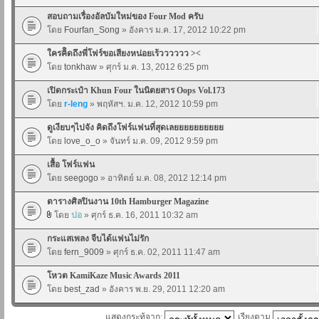
สอบถามเรื่องอัลบัมใหม่ของ Four Mod ครับ
โดย
Fourfan_Song
» อังคาร ม.ค. 17, 2012 10:22 pm
ใครคิิดถึงพี่โฟร์ขอเสียงหน่อยเร้วววววว ><
โดย
tonkhaw
» ศุกร์ ม.ค. 13, 2012 6:25 pm
เปิดกระเป๋า Khun Four ในนิตยสาร Oops Vol.173
โดย
r-leng
» พฤหัสฯ. ม.ค. 12, 2012 10:59 pm
ดูเงียบๆไปจัง คิดถึงโฟร์แฟนที่สุดเลยยยยยยยยยย
โดย
love_o_o
» จันทร์ ม.ค. 09, 2012 9:59 pm
เสื้อ โฟร์แฟน
โดย
seegogo
» อาทิตย์ ม.ค. 08, 2012 12:14 pm
ตารางศิลปินงาน 10th Hamburger Magazine
โดย
ปอ
» ศุกร์ ธ.ค. 16, 2011 10:32 am
กระแสเพลง จีบได้แฟนไม่รัก
โดย
fern_9009
» ศุกร์ ธ.ค. 02, 2011 11:47 am
โหวต KamiKaze Music Awards 2011
โดย
best_zad
» อังคาร พ.ย. 29, 2011 12:20 am
แสดงกระทู้จาก:
เรียงตาม