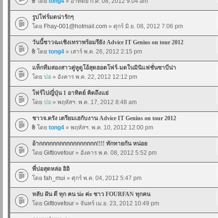
โดย
tong4
» อาทิตย์ ก.ค. 08, 2012 9:04 am
รูปโฟร์มดน่ารักๆ
โดย
Fhay-001@hotmail.com
» ศุกร์ มิ.ย. 08, 2012 7:06 pm
วันนี้ชาวฉะเชิงเทราพร้อมรึยัง Advice IT Genius on tour 2012
โดย
tong4
» เสาร์ พ.ค. 26, 2012 2:15 pm
แท็กทีมสองสาวคู่หูดูโอ้สุดฮอตโฟร์-มดในมินิแฟชั่นซาบีน่า
โดย
ปอ
» อังคาร พ.ค. 22, 2012 12:12 pm
โฟร์ไปญี่ปุ่น 1 อาทิตย์ คิดถึงแย่
โดย
ปอ
» พฤหัสฯ. พ.ค. 17, 2012 8:48 am
ชาวจ.ตรัง เตรียมเฮกับงาน Advice IT Genius on tour 2012
โดย
tong4
» พฤหัสฯ. พ.ค. 10, 2012 12:00 pm
อ้ากกกกกกกกกกกกกกกกก!!!! ทักทายกัน หน่อย
โดย
Giftlovefour
» อังคาร พ.ค. 08, 2012 5:52 pm
พี่ปอสุดหล่อ อิอิ
โดย
fah_mui
» ศุกร์ พ.ค. 04, 2012 5:47 pm
หลับ ฝัน ดี ทุก คน น่ะ ค่ะ ชาว FOURFAN ทุกคน
โดย
Giftlovefour
» จันทร์ เม.ย. 23, 2012 10:49 pm