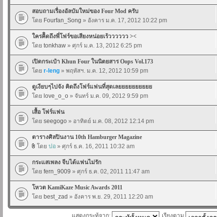
สอบถามเรื่องอัลบัมใหม่ของ Four Mod ครับ
โดย
Fourfan_Song
» อังคาร ม.ค. 17, 2012 10:22 pm
ใครคิิดถึงพี่โฟร์ขอเสียงหน่อยเร้วววววว ><
โดย
tonkhaw
» ศุกร์ ม.ค. 13, 2012 6:25 pm
เปิดกระเป๋า Khun Four ในนิตยสาร Oops Vol.173
โดย
r-leng
» พฤหัสฯ. ม.ค. 12, 2012 10:59 pm
ดูเงียบๆไปจัง คิดถึงโฟร์แฟนที่สุดเลยยยยยยยยยย
โดย
love_o_o
» จันทร์ ม.ค. 09, 2012 9:59 pm
เสื้อ โฟร์แฟน
โดย
seegogo
» อาทิตย์ ม.ค. 08, 2012 12:14 pm
ตารางศิลปินงาน 10th Hamburger Magazine
โดย
ปอ
» ศุกร์ ธ.ค. 16, 2011 10:32 am
กระแสเพลง จีบได้แฟนไม่รัก
โดย
fern_9009
» ศุกร์ ธ.ค. 02, 2011 11:47 am
โหวต KamiKaze Music Awards 2011
โดย
best_zad
» อังคาร พ.ย. 29, 2011 12:20 am
แสดงกระทู้จาก:
เรียงตาม