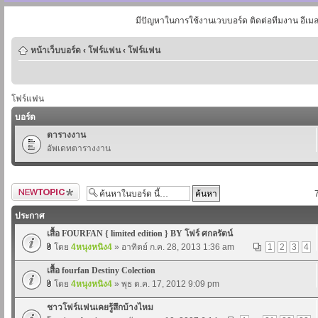
มีปัญหาในการใช้งานเวบบอร์ด ติดต่อทีมงาน อีเม
หน้าเว็บบอร์ด
‹
โฟร์แฟน
‹
โฟร์แฟน
โฟร์แฟน
บอร์ด
ตารางงาน
อัพเดทตารางงาน
ตั้งกระทู้ใหม่
ประกาศ
เสื้อ FOURFAN { limited edition } BY โฟร์ ศกลรัตน์
โดย
4หนุงหนิง4
» อาทิตย์ ก.ค. 28, 2013 1:36 am
1
2
3
4
เสื้อ fourfan Destiny Colection
โดย
4หนุงหนิง4
» พุธ ต.ค. 17, 2012 9:09 pm
ชาวโฟร์แฟนเคยรู้สึกบ้างไหม