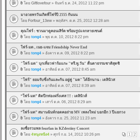
โดย
Giftlovefour
» จันทร์ ธ.ค. 24, 2012 11:22 pm
มาอวยพรวันเกิดพี่โฟร์ปี 2555 กันนน
โดย
Forfour_13ew
» พฤหัสฯ. ต.ค. 25, 2012 12:28 am
คุณโฟร์ : ชวนมาดูคอนเสิร์ต พร้อมรูปแจกลายเซนต์
โดย
tong4
» พุธ ต.ค. 10, 2012 8:22 pm
โฟร์-มด , เนย-แจม Friendship Never End
โดย
tong4
» อังคาร ต.ค. 09, 2012 8:22 pm
"โฟร์-มด" บุกเที่ยวฟาร์มแกะ "ทรี.ทู.วัน" ตื่นตาธรรมชาติสุดชิ
โดย
tong4
» อาทิตย์ ต.ค. 07, 2012 8:45 am
"โฟร์" ยอมรับซึ่งกันและกัน อยู่คู่ "มด" ได้อีกนาน : เดลินิวส
โดย
tong4
» อาทิตย์ ต.ค. 07, 2012 8:39 am
“โฟร์-มด” ติดปีกท่องฝรั่งเศส !!! : เดลินิวส์
โดย
tong4
» เสาร์ ต.ค. 06, 2012 8:29 am
“โฟร์-มด” สมานฉันท์กอดคอถ่าย MV เพลงใหม่ บอกอีก 3 ปีแยกวง
โดย
tong4
» อังคาร ก.ย. 25, 2012 11:23 am
ลงชื่อรวมพล fourfan in KZdestiny Concert
โดย
4หนุงหนิง4
» ศุกร์ ก.ย. 14, 2012 10:26 pm
1
2