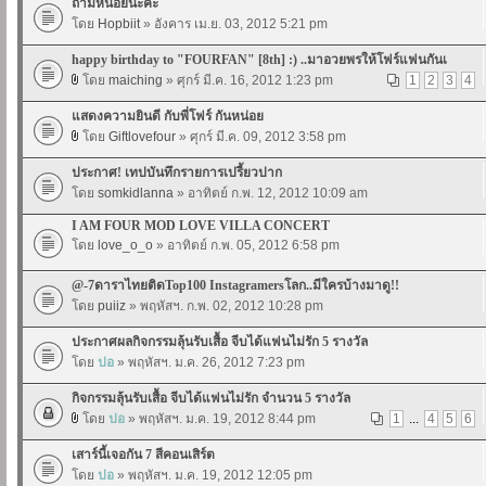
ถามหน่อยนะคะ
โดย
Hopbiit
» อังคาร เม.ย. 03, 2012 5:21 pm
happy birthday to "FOURFAN" [8th] :) ..มาอวยพรให้โฟร์แฟนกันเ
โดย
maiching
» ศุกร์ มี.ค. 16, 2012 1:23 pm
1
2
3
4
แสดงความยินดี กับพี่โฟร์ กันหน่อย
โดย
Giftlovefour
» ศุกร์ มี.ค. 09, 2012 3:58 pm
ประกาศ! เทปบันทึกรายการเปรี้ยวปาก
โดย
somkidlanna
» อาทิตย์ ก.พ. 12, 2012 10:09 am
I AM FOUR MOD LOVE VILLA CONCERT
โดย
love_o_o
» อาทิตย์ ก.พ. 05, 2012 6:58 pm
@-7ดาราไทยติดTop100 Instagramersโลก..มีใครบ้างมาดู!!
โดย
puiiz
» พฤหัสฯ. ก.พ. 02, 2012 10:28 pm
ประกาศผลกิจกรรมลุ้นรับเสื้อ จีบได้แฟนไม่รัก 5 รางวัล
โดย
ปอ
» พฤหัสฯ. ม.ค. 26, 2012 7:23 pm
กิจกรรมลุ้นรับเสื้อ จีบได้แฟนไม่รัก จำนวน 5 รางวัล
โดย
ปอ
» พฤหัสฯ. ม.ค. 19, 2012 8:44 pm
1
...
4
5
6
เสาร์นี้เจอกัน 7 สีคอนเสิร์ต
โดย
ปอ
» พฤหัสฯ. ม.ค. 19, 2012 12:05 pm