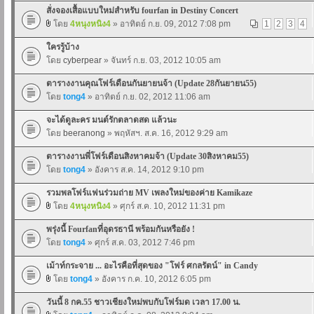
สั่งจองเสื้อแบบใหม่สำหรับ fourfan in Destiny Concert
โดย
4หนุงหนิง4
» อาทิตย์ ก.ย. 09, 2012 7:08 pm
1
2
3
4
ใครรู้บ้าง
โดย
cyberpear
» จันทร์ ก.ย. 03, 2012 10:05 am
ตารางงานคุณโฟร์เดือนกันยายนจ้า (Update 28กันยายน55)
โดย
tong4
» อาทิตย์ ก.ย. 02, 2012 11:06 am
จะได้ดูละคร มนต์รักตลาดสด แล้วนะ
โดย
beeranong
» พฤหัสฯ. ส.ค. 16, 2012 9:29 am
ตารางงานพี่โฟร์เดือนสิงหาคมจ้า (Update 30สิงหาคม55)
โดย
tong4
» อังคาร ส.ค. 14, 2012 9:10 pm
รวมพลโฟร์แฟนร่วมถ่าย MV เพลงใหม่ของค่าย Kamikaze
โดย
4หนุงหนิง4
» ศุกร์ ส.ค. 10, 2012 11:31 pm
พรุ่งนี้ Fourfanที่อุดรธานี พร้อมกันหรือยัง !
โดย
tong4
» ศุกร์ ส.ค. 03, 2012 7:46 pm
เม้าท์กระจาย ... อะไรคือที่สุดของ "โฟร์ ศกลรัตน์" in Candy
โดย
tong4
» อังคาร ก.ค. 10, 2012 6:05 pm
วันนี้ 8 กค.55 ชาวเชียงใหม่พบกับโฟร์มด เวลา 17.00 น.