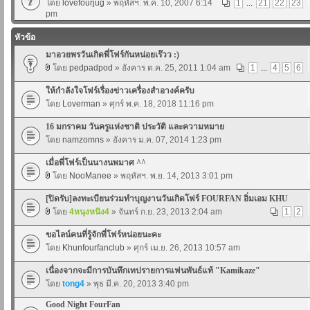
โดย
lovefourjug
» พฤหัสฯ. พ.ค. 10, 2007 6:14
1
...
21
22
23
pm
หัวข้อ
มาอวยพรวันเกิดพี่โฟร์กันหน่อยเร๊วว :)
โดย
pedpadpod
» อังคาร ต.ค. 25, 2011 1:04 am
1
...
4
5
6
ให้กำลังใจโฟร์เรื่องข่าวเครื่องสำอางค์ครับ
โดย
Loverman
» ศุกร์ พ.ค. 18, 2018 11:16 pm
16 มกราคม วันครูแห่งชาติ ประวัติ และความหมาย
โดย
namzomns
» อังคาร ม.ค. 07, 2014 1:23 pm
เมื่อพี่โฟร์เป็นนางนพมาศ ^^
โดย
NooManee
» พฤหัสฯ. พ.ย. 14, 2013 3:01 pm
[ปิดรับ]ลงทะเบียนร่วมทำบุญงานวันเกิดโฟร์ FOURFAN อิ่มเอม KHU
โดย
4หนุงหนิง4
» จันทร์ ก.ย. 23, 2013 2:04 am
1
2
ขอไลน์คนที่รู้จักพี่โฟร์หน่อยนะคะ
โดย
Khunfourfanclub
» ศุกร์ เม.ย. 26, 2013 10:57 am
เนื่องจากจะมีการบันทึกเทปรายการแฟนพันธ์แท้ "Kamikaze"
โดย
tong4
» พุธ มี.ค. 20, 2013 3:40 pm
Good Night FourFan