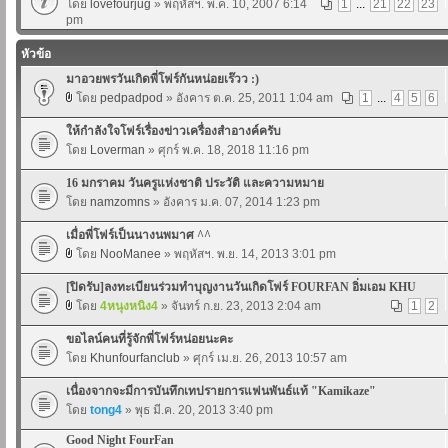
โดย
lovefourjug
» พฤหัสฯ. พ.ค. 10, 2007 6:14
1
...
21
22
23
pm
หัวข้อ
มาอวยพรวันเกิดพี่โฟร์กันหน่อยเร๊วว :)
โดย
pedpadpod
» อังคาร ต.ค. 25, 2011 1:04 am
1
...
4
5
6
ให้กำลังใจโฟร์เรื่องข่าวเครื่องสำอางค์ครับ
โดย
Loverman
» ศุกร์ พ.ค. 18, 2018 11:16 pm
16 มกราคม วันครูแห่งชาติ ประวัติ และความหมาย
โดย
namzomns
» อังคาร ม.ค. 07, 2014 1:23 pm
เมื่อพี่โฟร์เป็นนางนพมาศ ^^
โดย
NooManee
» พฤหัสฯ. พ.ย. 14, 2013 3:01 pm
[ปิดรับ]ลงทะเบียนร่วมทำบุญงานวันเกิดโฟร์ FOURFAN อิ่มเอม KHU
โดย
4หนุงหนิง4
» จันทร์ ก.ย. 23, 2013 2:04 am
1
2
ขอไลน์คนที่รู้จักพี่โฟร์หน่อยนะคะ
โดย
Khunfourfanclub
» ศุกร์ เม.ย. 26, 2013 10:57 am
เนื่องจากจะมีการบันทึกเทปรายการแฟนพันธ์แท้ "Kamikaze"
โดย
tong4
» พุธ มี.ค. 20, 2013 3:40 pm
Good Night FourFan