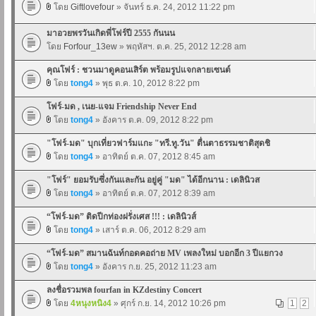
โดย
Giftlovefour
» จันทร์ ธ.ค. 24, 2012 11:22 pm
มาอวยพรวันเกิดพี่โฟร์ปี 2555 กันนน
โดย
Forfour_13ew
» พฤหัสฯ. ต.ค. 25, 2012 12:28 am
คุณโฟร์ : ชวนมาดูคอนเสิร์ต พร้อมรูปแจกลายเซนต์
โดย
tong4
» พุธ ต.ค. 10, 2012 8:22 pm
โฟร์-มด , เนย-แจม Friendship Never End
โดย
tong4
» อังคาร ต.ค. 09, 2012 8:22 pm
"โฟร์-มด" บุกเที่ยวฟาร์มแกะ "ทรี.ทู.วัน" ตื่นตาธรรมชาติสุดชิ
โดย
tong4
» อาทิตย์ ต.ค. 07, 2012 8:45 am
"โฟร์" ยอมรับซึ่งกันและกัน อยู่คู่ "มด" ได้อีกนาน : เดลินิวส
โดย
tong4
» อาทิตย์ ต.ค. 07, 2012 8:39 am
“โฟร์-มด” ติดปีกท่องฝรั่งเศส !!! : เดลินิวส์
โดย
tong4
» เสาร์ ต.ค. 06, 2012 8:29 am
“โฟร์-มด” สมานฉันท์กอดคอถ่าย MV เพลงใหม่ บอกอีก 3 ปีแยกวง
โดย
tong4
» อังคาร ก.ย. 25, 2012 11:23 am
ลงชื่อรวมพล fourfan in KZdestiny Concert
โดย
4หนุงหนิง4
» ศุกร์ ก.ย. 14, 2012 10:26 pm
1
2