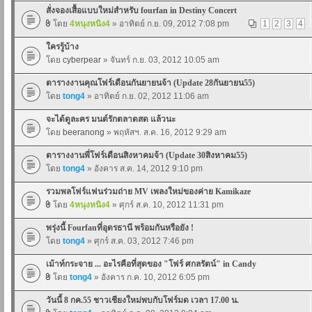
สั่งจองเสื้อแบบใหม่สำหรับ fourfan in Destiny Concert
โดย
4หนุงหนิง4
» อาทิตย์ ก.ย. 09, 2012 7:08 pm
1
2
3
4
ใครรู้บ้าง
โดย
cyberpear
» จันทร์ ก.ย. 03, 2012 10:05 am
ตารางงานคุณโฟร์เดือนกันยายนจ้า (Update 28กันยายน55)
โดย
tong4
» อาทิตย์ ก.ย. 02, 2012 11:06 am
จะได้ดูละคร มนต์รักตลาดสด แล้วนะ
โดย
beeranong
» พฤหัสฯ. ส.ค. 16, 2012 9:29 am
ตารางงานพี่โฟร์เดือนสิงหาคมจ้า (Update 30สิงหาคม55)
โดย
tong4
» อังคาร ส.ค. 14, 2012 9:10 pm
รวมพลโฟร์แฟนร่วมถ่าย MV เพลงใหม่ของค่าย Kamikaze
โดย
4หนุงหนิง4
» ศุกร์ ส.ค. 10, 2012 11:31 pm
พรุ่งนี้ Fourfanที่อุดรธานี พร้อมกันหรือยัง !
โดย
tong4
» ศุกร์ ส.ค. 03, 2012 7:46 pm
เม้าท์กระจาย ... อะไรคือที่สุดของ "โฟร์ ศกลรัตน์" in Candy
โดย
tong4
» อังคาร ก.ค. 10, 2012 6:05 pm
วันนี้ 8 กค.55 ชาวเชียงใหม่พบกับโฟร์มด เวลา 17.00 น.