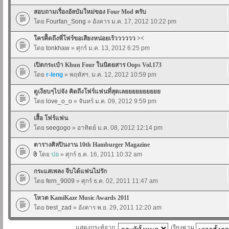
สอบถามเรื่องอัลบัมใหม่ของ Four Mod ครับ
โดย
Fourfan_Song
» อังคาร ม.ค. 17, 2012 10:22 pm
ใครคิิดถึงพี่โฟร์ขอเสียงหน่อยเร้วววววว ><
โดย
tonkhaw
» ศุกร์ ม.ค. 13, 2012 6:25 pm
เปิดกระเป๋า Khun Four ในนิตยสาร Oops Vol.173
โดย
r-leng
» พฤหัสฯ. ม.ค. 12, 2012 10:59 pm
ดูเงียบๆไปจัง คิดถึงโฟร์แฟนที่สุดเลยยยยยยยยยย
โดย
love_o_o
» จันทร์ ม.ค. 09, 2012 9:59 pm
เสื้อ โฟร์แฟน
โดย
seegogo
» อาทิตย์ ม.ค. 08, 2012 12:14 pm
ตารางศิลปินงาน 10th Hamburger Magazine
โดย
ปอ
» ศุกร์ ธ.ค. 16, 2011 10:32 am
กระแสเพลง จีบได้แฟนไม่รัก
โดย
fern_9009
» ศุกร์ ธ.ค. 02, 2011 11:47 am
โหวต KamiKaze Music Awards 2011
โดย
best_zad
» อังคาร พ.ย. 29, 2011 12:20 am
แสดงกระทู้จาก:
เรียงตาม