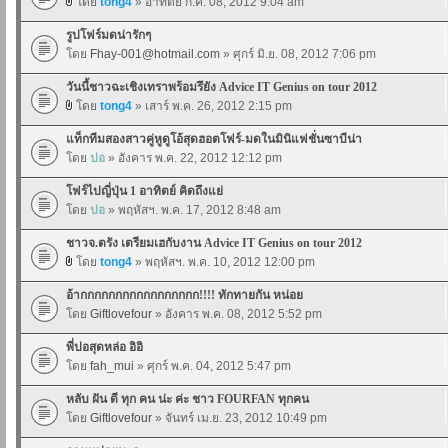
โดย
tong4
» อาทิตย์ ก.ค. 08, 2012 9:04 am
รูปโฟร์มดน่ารักๆ
โดย
Fhay-001@hotmail.com
» ศุกร์ มิ.ย. 08, 2012 7:06 pm
วันนี้ชาวฉะเชิงเทราพร้อมรึยัง Advice IT Genius on tour 2012
โดย
tong4
» เสาร์ พ.ค. 26, 2012 2:15 pm
แท็กทีมสองสาวคู่หูดูโอ้สุดฮอตโฟร์-มดในมินิแฟชั่นซาบีน่า
โดย
ปอ
» อังคาร พ.ค. 22, 2012 12:12 pm
โฟร์ไปญี่ปุ่น 1 อาทิตย์ คิดถึงแย่
โดย
ปอ
» พฤหัสฯ. พ.ค. 17, 2012 8:48 am
ชาวจ.ตรัง เตรียมเฮกับงาน Advice IT Genius on tour 2012
โดย
tong4
» พฤหัสฯ. พ.ค. 10, 2012 12:00 pm
อ้ากกกกกกกกกกกกกกกกก!!!! ทักทายกัน หน่อย
โดย
Giftlovefour
» อังคาร พ.ค. 08, 2012 5:52 pm
พี่ปอสุดหล่อ อิอิ
โดย
fah_mui
» ศุกร์ พ.ค. 04, 2012 5:47 pm
หลับ ฝัน ดี ทุก คน น่ะ ค่ะ ชาว FOURFAN ทุกคน
โดย
Giftlovefour
» จันทร์ เม.ย. 23, 2012 10:49 pm