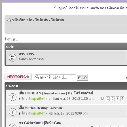
มีปัญหาในการใช้งานเวบบอร์ด ติดต่อทีมงาน อีเม
หน้าเว็บบอร์ด
‹
โฟร์แฟน
‹
โฟร์แฟน
โฟร์แฟน
บอร์ด
ตารางงาน
อัพเดทตารางงาน
ตั้งกระทู้ใหม่
ประกาศ
เสื้อ FOURFAN { limited edition } BY โฟร์ ศกลรัตน์
โดย
4หนุงหนิง4
» อาทิตย์ ก.ค. 28, 2013 1:36 am
1
2
3
4
เสื้อ fourfan Destiny Colection
โดย
4หนุงหนิง4
» พุธ ต.ค. 17, 2012 9:09 pm
ชาวโฟร์แฟนเคยรู้สึกบ้างไหม