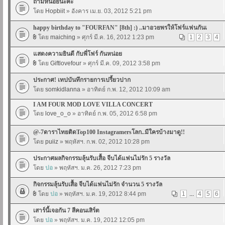
ถามหน่อยนะคะ
โดย
Hopbiit
» อังคาร เม.ย. 03, 2012 5:21 pm
happy birthday to "FOURFAN" [8th] :) ..มาอวยพรให้โฟร์แฟนกันเ
โดย
maiching
» ศุกร์ มี.ค. 16, 2012 1:23 pm
1
2
3
4
แสดงความยินดี กับพี่โฟร์ กันหน่อย
โดย
Giftlovefour
» ศุกร์ มี.ค. 09, 2012 3:58 pm
ประกาศ! เทปบันทึกรายการเปรี้ยวปาก
โดย
somkidlanna
» อาทิตย์ ก.พ. 12, 2012 10:09 am
I AM FOUR MOD LOVE VILLA CONCERT
โดย
love_o_o
» อาทิตย์ ก.พ. 05, 2012 6:58 pm
@-7ดาราไทยติดTop100 Instagramersโลก..มีใครบ้างมาดู!!
โดย
puiiz
» พฤหัสฯ. ก.พ. 02, 2012 10:28 pm
ประกาศผลกิจกรรมลุ้นรับเสื้อ จีบได้แฟนไม่รัก 5 รางวัล
โดย
ปอ
» พฤหัสฯ. ม.ค. 26, 2012 7:23 pm
กิจกรรมลุ้นรับเสื้อ จีบได้แฟนไม่รัก จำนวน 5 รางวัล
โดย
ปอ
» พฤหัสฯ. ม.ค. 19, 2012 8:44 pm
1
...
4
5
6
เสาร์นี้เจอกัน 7 สีคอนเสิร์ต
โดย
ปอ
» พฤหัสฯ. ม.ค. 19, 2012 12:05 pm