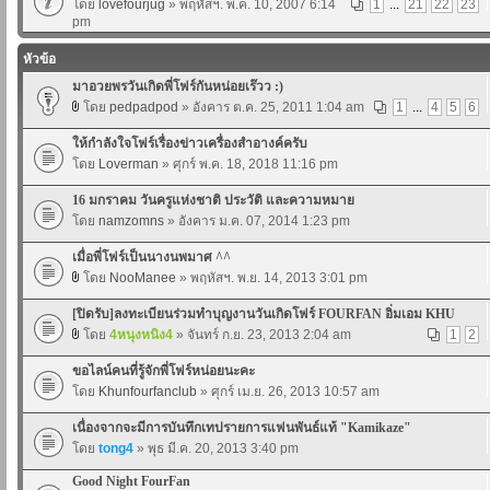
โดย
lovefourjug
» พฤหัสฯ. พ.ค. 10, 2007 6:14
1
...
21
22
23
pm
หัวข้อ
มาอวยพรวันเกิดพี่โฟร์กันหน่อยเร๊วว :)
โดย
pedpadpod
» อังคาร ต.ค. 25, 2011 1:04 am
1
...
4
5
6
ให้กำลังใจโฟร์เรื่องข่าวเครื่องสำอางค์ครับ
โดย
Loverman
» ศุกร์ พ.ค. 18, 2018 11:16 pm
16 มกราคม วันครูแห่งชาติ ประวัติ และความหมาย
โดย
namzomns
» อังคาร ม.ค. 07, 2014 1:23 pm
เมื่อพี่โฟร์เป็นนางนพมาศ ^^
โดย
NooManee
» พฤหัสฯ. พ.ย. 14, 2013 3:01 pm
[ปิดรับ]ลงทะเบียนร่วมทำบุญงานวันเกิดโฟร์ FOURFAN อิ่มเอม KHU
โดย
4หนุงหนิง4
» จันทร์ ก.ย. 23, 2013 2:04 am
1
2
ขอไลน์คนที่รู้จักพี่โฟร์หน่อยนะคะ
โดย
Khunfourfanclub
» ศุกร์ เม.ย. 26, 2013 10:57 am
เนื่องจากจะมีการบันทึกเทปรายการแฟนพันธ์แท้ "Kamikaze"
โดย
tong4
» พุธ มี.ค. 20, 2013 3:40 pm
Good Night FourFan