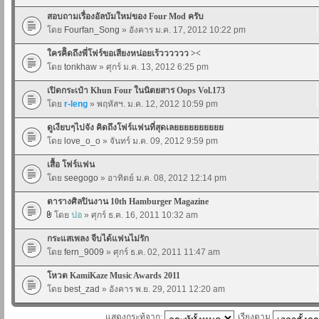
สอบถามเรื่องอัลบัมใหม่ของ Four Mod ครับ
โดย
Fourfan_Song
» อังคาร ม.ค. 17, 2012 10:22 pm
ใครคิิดถึงพี่โฟร์ขอเสียงหน่อยเร้วววววว ><
โดย
tonkhaw
» ศุกร์ ม.ค. 13, 2012 6:25 pm
เปิดกระเป๋า Khun Four ในนิตยสาร Oops Vol.173
โดย
r-leng
» พฤหัสฯ. ม.ค. 12, 2012 10:59 pm
ดูเงียบๆไปจัง คิดถึงโฟร์แฟนที่สุดเลยยยยยยยยยย
โดย
love_o_o
» จันทร์ ม.ค. 09, 2012 9:59 pm
เสื้อ โฟร์แฟน
โดย
seegogo
» อาทิตย์ ม.ค. 08, 2012 12:14 pm
ตารางศิลปินงาน 10th Hamburger Magazine
โดย
ปอ
» ศุกร์ ธ.ค. 16, 2011 10:32 am
กระแสเพลง จีบได้แฟนไม่รัก
โดย
fern_9009
» ศุกร์ ธ.ค. 02, 2011 11:47 am
โหวต KamiKaze Music Awards 2011
โดย
best_zad
» อังคาร พ.ย. 29, 2011 12:20 am
แสดงกระทู้จาก:
เรียงตาม