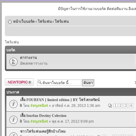
มีปัญหาในการใช้งานเวบบอร์ด ติดต่อทีมงาน อีเม
หน้าเว็บบอร์ด
‹
โฟร์แฟน
‹
โฟร์แฟน
โฟร์แฟน
บอร์ด
ตารางงาน
อัพเดทตารางงาน
ตั้งกระทู้ใหม่
ประกาศ
เสื้อ FOURFAN { limited edition } BY โฟร์ ศกลรัตน์
โดย
4หนุงหนิง4
» อาทิตย์ ก.ค. 28, 2013 1:36 am
1
2
3
4
เสื้อ fourfan Destiny Colection
โดย
4หนุงหนิง4
» พุธ ต.ค. 17, 2012 9:09 pm
ชาวโฟร์แฟนเคยรู้สึกบ้างไหม