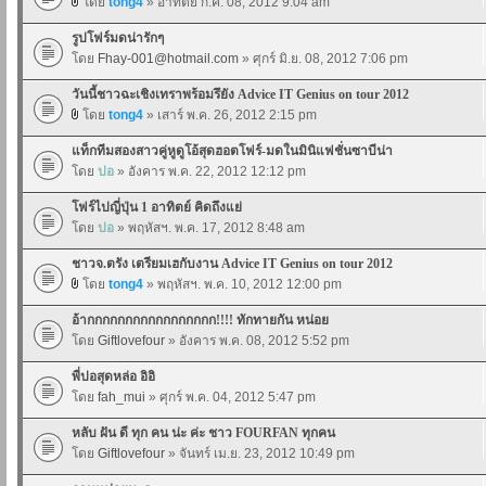
โดย
tong4
» อาทิตย์ ก.ค. 08, 2012 9:04 am
รูปโฟร์มดน่ารักๆ
โดย
Fhay-001@hotmail.com
» ศุกร์ มิ.ย. 08, 2012 7:06 pm
วันนี้ชาวฉะเชิงเทราพร้อมรึยัง Advice IT Genius on tour 2012
โดย
tong4
» เสาร์ พ.ค. 26, 2012 2:15 pm
แท็กทีมสองสาวคู่หูดูโอ้สุดฮอตโฟร์-มดในมินิแฟชั่นซาบีน่า
โดย
ปอ
» อังคาร พ.ค. 22, 2012 12:12 pm
โฟร์ไปญี่ปุ่น 1 อาทิตย์ คิดถึงแย่
โดย
ปอ
» พฤหัสฯ. พ.ค. 17, 2012 8:48 am
ชาวจ.ตรัง เตรียมเฮกับงาน Advice IT Genius on tour 2012
โดย
tong4
» พฤหัสฯ. พ.ค. 10, 2012 12:00 pm
อ้ากกกกกกกกกกกกกกกกก!!!! ทักทายกัน หน่อย
โดย
Giftlovefour
» อังคาร พ.ค. 08, 2012 5:52 pm
พี่ปอสุดหล่อ อิอิ
โดย
fah_mui
» ศุกร์ พ.ค. 04, 2012 5:47 pm
หลับ ฝัน ดี ทุก คน น่ะ ค่ะ ชาว FOURFAN ทุกคน
โดย
Giftlovefour
» จันทร์ เม.ย. 23, 2012 10:49 pm