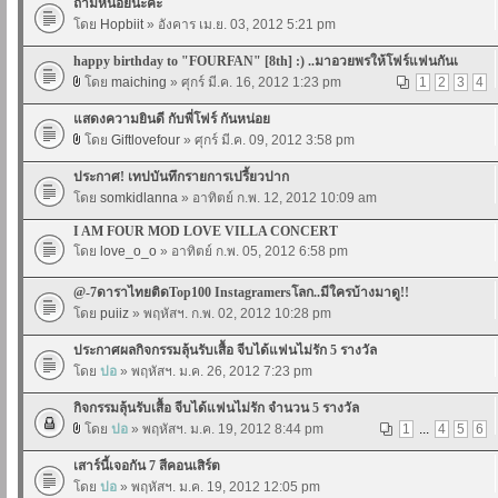
ถามหน่อยนะคะ
โดย
Hopbiit
» อังคาร เม.ย. 03, 2012 5:21 pm
happy birthday to "FOURFAN" [8th] :) ..มาอวยพรให้โฟร์แฟนกันเ
โดย
maiching
» ศุกร์ มี.ค. 16, 2012 1:23 pm
1
2
3
4
แสดงความยินดี กับพี่โฟร์ กันหน่อย
โดย
Giftlovefour
» ศุกร์ มี.ค. 09, 2012 3:58 pm
ประกาศ! เทปบันทึกรายการเปรี้ยวปาก
โดย
somkidlanna
» อาทิตย์ ก.พ. 12, 2012 10:09 am
I AM FOUR MOD LOVE VILLA CONCERT
โดย
love_o_o
» อาทิตย์ ก.พ. 05, 2012 6:58 pm
@-7ดาราไทยติดTop100 Instagramersโลก..มีใครบ้างมาดู!!
โดย
puiiz
» พฤหัสฯ. ก.พ. 02, 2012 10:28 pm
ประกาศผลกิจกรรมลุ้นรับเสื้อ จีบได้แฟนไม่รัก 5 รางวัล
โดย
ปอ
» พฤหัสฯ. ม.ค. 26, 2012 7:23 pm
กิจกรรมลุ้นรับเสื้อ จีบได้แฟนไม่รัก จำนวน 5 รางวัล
โดย
ปอ
» พฤหัสฯ. ม.ค. 19, 2012 8:44 pm
1
...
4
5
6
เสาร์นี้เจอกัน 7 สีคอนเสิร์ต
โดย
ปอ
» พฤหัสฯ. ม.ค. 19, 2012 12:05 pm