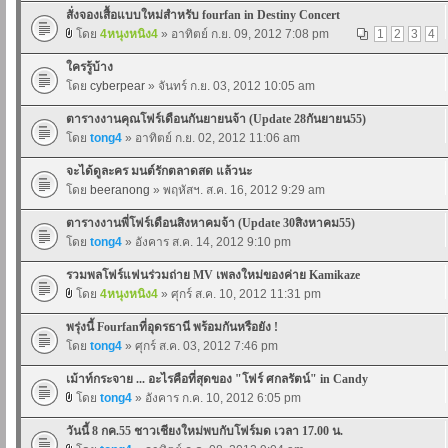
สั่งจองเสื้อแบบใหม่สำหรับ fourfan in Destiny Concert
โดย
4หนุงหนิง4
» อาทิตย์ ก.ย. 09, 2012 7:08 pm
1
2
3
4
ใครรู้บ้าง
โดย
cyberpear
» จันทร์ ก.ย. 03, 2012 10:05 am
ตารางงานคุณโฟร์เดือนกันยายนจ้า (Update 28กันยายน55)
โดย
tong4
» อาทิตย์ ก.ย. 02, 2012 11:06 am
จะได้ดูละคร มนต์รักตลาดสด แล้วนะ
โดย
beeranong
» พฤหัสฯ. ส.ค. 16, 2012 9:29 am
ตารางงานพี่โฟร์เดือนสิงหาคมจ้า (Update 30สิงหาคม55)
โดย
tong4
» อังคาร ส.ค. 14, 2012 9:10 pm
รวมพลโฟร์แฟนร่วมถ่าย MV เพลงใหม่ของค่าย Kamikaze
โดย
4หนุงหนิง4
» ศุกร์ ส.ค. 10, 2012 11:31 pm
พรุ่งนี้ Fourfanที่อุดรธานี พร้อมกันหรือยัง !
โดย
tong4
» ศุกร์ ส.ค. 03, 2012 7:46 pm
เม้าท์กระจาย ... อะไรคือที่สุดของ "โฟร์ ศกลรัตน์" in Candy
โดย
tong4
» อังคาร ก.ค. 10, 2012 6:05 pm
วันนี้ 8 กค.55 ชาวเชียงใหม่พบกับโฟร์มด เวลา 17.00 น.