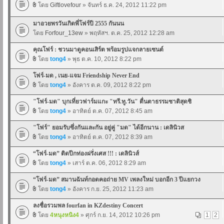
โดย
Giftlovefour
» จันทร์ ธ.ค. 24, 2012 11:22 pm
มาอวยพรวันเกิดพี่โฟร์ปี 2555 กันนน
โดย
Forfour_13ew
» พฤหัสฯ. ต.ค. 25, 2012 12:28 am
คุณโฟร์ : ชวนมาดูคอนเสิร์ต พร้อมรูปแจกลายเซนต์
โดย
tong4
» พุธ ต.ค. 10, 2012 8:22 pm
โฟร์-มด , เนย-แจม Friendship Never End
โดย
tong4
» อังคาร ต.ค. 09, 2012 8:22 pm
"โฟร์-มด" บุกเที่ยวฟาร์มแกะ "ทรี.ทู.วัน" ตื่นตาธรรมชาติสุดชิ
โดย
tong4
» อาทิตย์ ต.ค. 07, 2012 8:45 am
"โฟร์" ยอมรับซึ่งกันและกัน อยู่คู่ "มด" ได้อีกนาน : เดลินิวส
โดย
tong4
» อาทิตย์ ต.ค. 07, 2012 8:39 am
“โฟร์-มด” ติดปีกท่องฝรั่งเศส !!! : เดลินิวส์
โดย
tong4
» เสาร์ ต.ค. 06, 2012 8:29 am
“โฟร์-มด” สมานฉันท์กอดคอถ่าย MV เพลงใหม่ บอกอีก 3 ปีแยกวง
โดย
tong4
» อังคาร ก.ย. 25, 2012 11:23 am
ลงชื่อรวมพล fourfan in KZdestiny Concert
โดย
4หนุงหนิง4
» ศุกร์ ก.ย. 14, 2012 10:26 pm
1
2