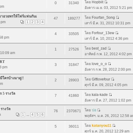
โดย
Hopbiit
0
31340
 pm
อังคาร เม.ย. 03, 2012 5:21 pm
.มาอวยพรให้โฟร์แฟนกันเ
โดย
Fourfan_Song
47
189277
3 pm
1
2
3
4
เสาร์ มี.ค. 31, 2012 10:31 pm
โดย
Forfour_13ew
4
33505
:58 pm
เสาร์ มี.ค. 10, 2012 4:36 pm
โดย
best_zad
1
27526
2 10:09 am
อาทิตย์ ก.พ. 12, 2012 4:02 pm
ERT
โดย
love_o_o
3
31847
58 pm
อังคาร ก.พ. 28, 2012 2:00 pm
ีใครบ้างมาดู!!
โดย
Giftlovefour
2
28903
pm
ศุกร์ มี.ค. 09, 2012 4:05 pm
ก 5 รางวัล
โดย
kala-kade
7
41860
อังคาร มี.ค. 27, 2012 1:02 pm
 รางวัล
โดย
ปอ
76
2370671
m
1
...
4
5
6
พฤหัสฯ. ม.ค. 26, 2012 12:58 
โดย
katanyou11
5
36011
ศุกร์ ม.ค. 20, 2012 12:29 am