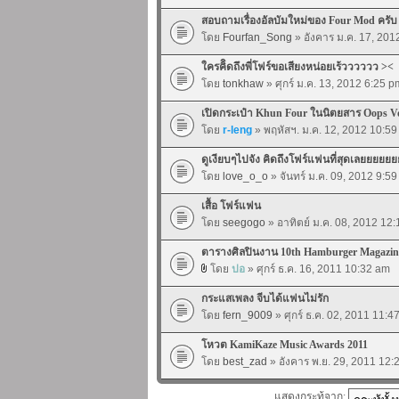
สอบถามเรื่องอัลบัมใหม่ของ Four Mod ครับ
โดย
Fourfan_Song
» อังคาร ม.ค. 17, 201
ใครคิิดถึงพี่โฟร์ขอเสียงหน่อยเร้วววววว ><
โดย
tonkhaw
» ศุกร์ ม.ค. 13, 2012 6:25 p
เปิดกระเป๋า Khun Four ในนิตยสาร Oops Vo
โดย
r-leng
» พฤหัสฯ. ม.ค. 12, 2012 10:5
ดูเงียบๆไปจัง คิดถึงโฟร์แฟนที่สุดเลยยยยย
โดย
love_o_o
» จันทร์ ม.ค. 09, 2012 9:5
เสื้อ โฟร์แฟน
โดย
seegogo
» อาทิตย์ ม.ค. 08, 2012 12
ตารางศิลปินงาน 10th Hamburger Magazin
โดย
ปอ
» ศุกร์ ธ.ค. 16, 2011 10:32 am
กระแสเพลง จีบได้แฟนไม่รัก
โดย
fern_9009
» ศุกร์ ธ.ค. 02, 2011 11:4
โหวต KamiKaze Music Awards 2011
โดย
best_zad
» อังคาร พ.ย. 29, 2011 12:
แสดงกระทู้จาก: