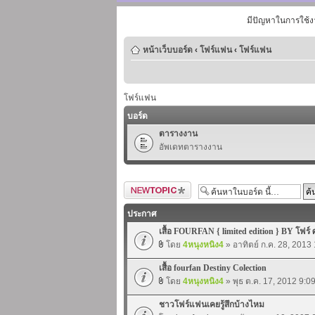
มีปัญหาในการใช้ง
หน้าเว็บบอร์ด
‹
โฟร์แฟน
‹
โฟร์แฟน
โฟร์แฟน
บอร์ด
ตารางงาน
อัพเดทตารางงาน
ตั้งกระทู้ใหม่
ประกาศ
เสื้อ FOURFAN { limited edition } BY โฟร์ 
โดย
4หนุงหนิง4
» อาทิตย์ ก.ค. 28, 2013
เสื้อ fourfan Destiny Colection
โดย
4หนุงหนิง4
» พุธ ต.ค. 17, 2012 9:0
ชาวโฟร์แฟนเคยรู้สึกบ้างไหม