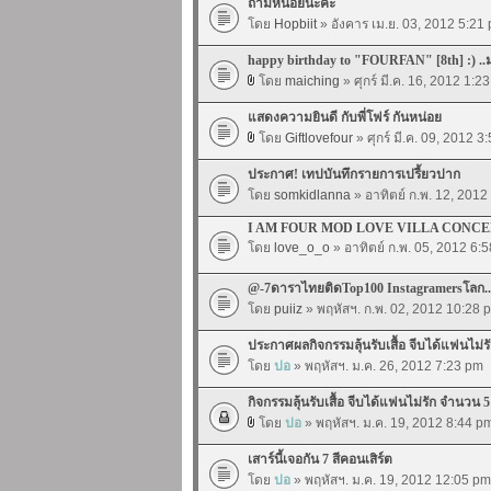
ถามหน่อยนะคะ
โดย
Hopbiit
» อังคาร เม.ย. 03, 2012 5:21
happy birthday to "FOURFAN" [8th] :) .
โดย
maiching
» ศุกร์ มี.ค. 16, 2012 1:2
แสดงความยินดี กับพี่โฟร์ กันหน่อย
โดย
Giftlovefour
» ศุกร์ มี.ค. 09, 2012 3
ประกาศ! เทปบันทึกรายการเปรี้ยวปาก
โดย
somkidlanna
» อาทิตย์ ก.พ. 12, 201
I AM FOUR MOD LOVE VILLA CONC
โดย
love_o_o
» อาทิตย์ ก.พ. 05, 2012 6:
@-7ดาราไทยติดTop100 Instagramersโลก..ม
โดย
puiiz
» พฤหัสฯ. ก.พ. 02, 2012 10:28 
ประกาศผลกิจกรรมลุ้นรับเสื้อ จีบได้แฟนไม่รั
โดย
ปอ
» พฤหัสฯ. ม.ค. 26, 2012 7:23 pm
กิจกรรมลุ้นรับเสื้อ จีบได้แฟนไม่รัก จำนวน 5
โดย
ปอ
» พฤหัสฯ. ม.ค. 19, 2012 8:44 p
เสาร์นี้เจอกัน 7 สีคอนเสิร์ต
โดย
ปอ
» พฤหัสฯ. ม.ค. 19, 2012 12:05 pm