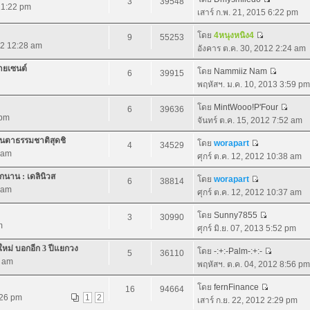
3
39548
 11:22 pm
เสาร์ ก.พ. 21, 2015 6:22 pm
โดย
4หนุงหนิง4
9
55253
12 12:28 am
อังคาร ต.ค. 30, 2012 2:24 am
ายเซนต์
โดย
Nammiiz Nam
6
39915
พฤหัสฯ. ม.ค. 10, 2013 3:59 pm
โดย
MintWooo!P'Four
6
39636
 pm
จันทร์ ต.ค. 15, 2012 7:52 am
ื่นตาธรรมชาติสุดชิ
โดย
worapart
4
34529
5 am
ศุกร์ ต.ค. 12, 2012 10:38 am
ีกนาน : เดลินิวส
โดย
worapart
6
38814
9 am
ศุกร์ ต.ค. 12, 2012 10:37 am
โดย
Sunny7855
3
30990
m
ศุกร์ มิ.ย. 07, 2013 5:52 pm
หม่ บอกอีก 3 ปีแยกวง
โดย
-:+:-Palm-:+:-
5
36110
3 am
พฤหัสฯ. ต.ค. 04, 2012 8:56 pm
โดย
fernFinance
16
94664
:26 pm
1
2
เสาร์ ก.ย. 22, 2012 2:29 pm