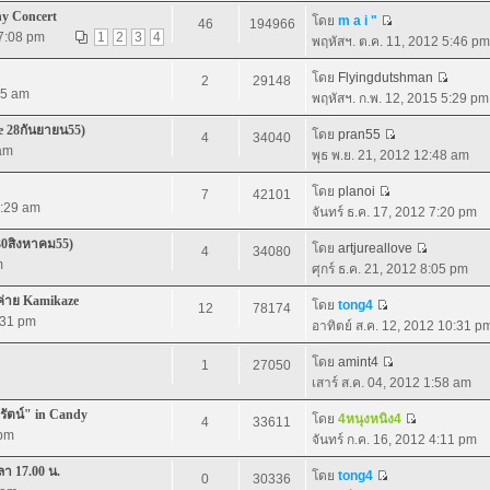
ny Concert
โดย
m a i "
46
194966
 7:08 pm
1
2
3
4
พฤหัสฯ. ต.ค. 11, 2012 5:46 pm
โดย
Flyingdutshman
2
29148
05 am
พฤหัสฯ. ก.พ. 12, 2015 5:29 pm
e 28กันยายน55)
โดย
pran55
4
34040
 am
พุธ พ.ย. 21, 2012 12:48 am
โดย
planoi
7
42101
9:29 am
จันทร์ ธ.ค. 17, 2012 7:20 pm
30สิงหาคม55)
โดย
artjureallove
4
34080
m
ศุกร์ ธ.ค. 21, 2012 8:05 pm
่าย Kamikaze
โดย
tong4
12
78174
1:31 pm
อาทิตย์ ส.ค. 12, 2012 10:31 p
โดย
amint4
1
27050
เสาร์ ส.ค. 04, 2012 1:58 am
ลรัตน์" in Candy
โดย
4หนุงหนิง4
4
33611
 pm
จันทร์ ก.ค. 16, 2012 4:11 pm
ลา 17.00 น.
โดย
tong4
0
30336