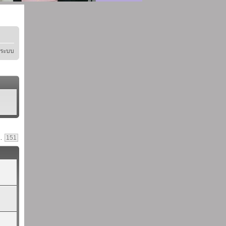
ู่ระบบ
..
151