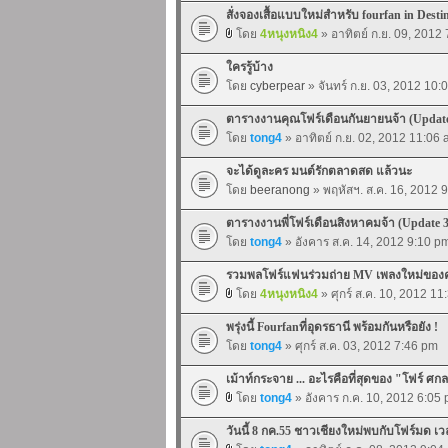
สั่งจองเสื้อแบบใหม่สำหรับ fourfan in Desti
โดย
4หนุงหนิง4
» อาทิตย์ ก.ย. 09, 2012
ใครรู้บ้าง
โดย
cyberpear
» จันทร์ ก.ย. 03, 2012 10:
ตารางงานคุณโฟร์เดือนกันยายนจ้า (Updat
โดย
tong4
» อาทิตย์ ก.ย. 02, 2012 11:06
จะได้ดูละคร มนต์รักตลาดสด แล้วนะ
โดย
beeranong
» พฤหัสฯ. ส.ค. 16, 2012 
ตารางงานพี่โฟร์เดือนสิงหาคมจ้า (Update 
โดย
tong4
» อังคาร ส.ค. 14, 2012 9:10 p
รวมพลโฟร์แฟนร่วมถ่าย MV เพลงใหม่ของค
โดย
4หนุงหนิง4
» ศุกร์ ส.ค. 10, 2012 1
พรุ่งนี้ Fourfanที่อุดรธานี พร้อมกันหรือยัง !
โดย
tong4
» ศุกร์ ส.ค. 03, 2012 7:46 pm
เม้าท์กระจาย ... อะไรคือที่สุดของ "โฟร์ ศก
โดย
tong4
» อังคาร ก.ค. 10, 2012 6:05
วันนี้ 8 กค.55 ชาวเชียงใหม่พบกับโฟร์มด เว