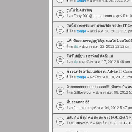
โดย
tong4
» อาทิตย์ ก.ค. 08, 2012 9:04
รูปโฟร์มดน่ารักๆ
โดย
Fhay-001@hotmail.com
» ศุกร์ มิ.ย.
วันนี้ชาวฉะเชิงเทราพร้อมรึยัง Advice IT Ge
โดย
tong4
» เสาร์ พ.ค. 26, 2012 2:15 p
แท็กทีมสองสาวคู่หูดูโอ้สุดฮอตโฟร์-มดในมิน
โดย
ปอ
» อังคาร พ.ค. 22, 2012 12:12 pm
โฟร์ไปญี่ปุ่น 1 อาทิตย์ คิดถึงแย่
โดย
ปอ
» พฤหัสฯ. พ.ค. 17, 2012 8:48 am
ชาวจ.ตรัง เตรียมเฮกับงาน Advice IT Geniu
โดย
tong4
» พฤหัสฯ. พ.ค. 10, 2012 12:
อ้ากกกกกกกกกกกกกกกกก!!!! ทักทายกัน หน
โดย
Giftlovefour
» อังคาร พ.ค. 08, 2012 5
พี่ปอสุดหล่อ อิอิ
โดย
fah_mui
» ศุกร์ พ.ค. 04, 2012 5:47 p
หลับ ฝัน ดี ทุก คน น่ะ ค่ะ ชาว FOURFAN ท
โดย
Giftlovefour
» จันทร์ เม.ย. 23, 2012 