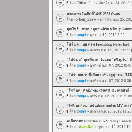
โดย
Giftlovefour
» จันทร์ ธ.ค. 24, 2012
มาอวยพรวันเกิดพี่โฟร์ปี 2555 กันนน
โดย
Forfour_13ew
» พฤหัสฯ. ต.ค. 25, 20
คุณโฟร์ : ชวนมาดูคอนเสิร์ต พร้อมรูปแจกล
โดย
tong4
» พุธ ต.ค. 10, 2012 8:22 pm
โฟร์-มด , เนย-แจม Friendship Never End
โดย
tong4
» อังคาร ต.ค. 09, 2012 8:22
"โฟร์-มด" บุกเที่ยวฟาร์มแกะ "ทรี.ทู.วัน" ต
โดย
tong4
» อาทิตย์ ต.ค. 07, 2012 8:4
"โฟร์" ยอมรับซึ่งกันและกัน อยู่คู่ "มด" ได้อ
โดย
tong4
» อาทิตย์ ต.ค. 07, 2012 8:3
“โฟร์-มด” ติดปีกท่องฝรั่งเศส !!! : เดลินิวส์
โดย
tong4
» เสาร์ ต.ค. 06, 2012 8:29 a
“โฟร์-มด” สมานฉันท์กอดคอถ่าย MV เพลงใ
โดย
tong4
» อังคาร ก.ย. 25, 2012 11:2
ลงชื่อรวมพล fourfan in KZdestiny Concert
โดย
4หนุงหนิง4
» ศุกร์ ก.ย. 14, 2012 10