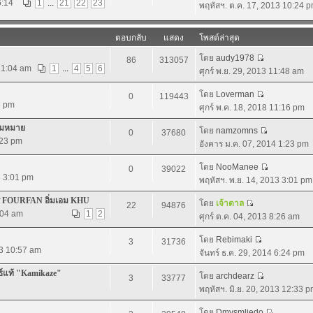
6:14
1
...
21
22
23
พฤหัสฯ. ต.ค. 17, 2013 10:24 
ตอบกลับ
แสดง
โพสต์ล่าสุด
โดย
audy1978
86
313057
 1:04 am
1
...
4
5
6
ศุกร์ พ.ย. 29, 2013 11:48 am
โดย
Loverman
0
119443
6 pm
ศุกร์ พ.ค. 18, 2018 11:16 pm
วามหมาย
โดย
namzomns
0
37680
:23 pm
อังคาร ม.ค. 07, 2014 1:23 pm
โดย
NooManee
0
39022
3 3:01 pm
พฤหัสฯ. พ.ย. 14, 2013 3:01 pm
ร์ FOURFAN อิ่มเอม KHU
โดย
เจ้าตาล
22
94876
2:04 am
1
2
ศุกร์ ต.ค. 04, 2013 8:26 am
โดย
Rebimaki
3
31736
13 10:57 am
จันทร์ ธ.ค. 29, 2014 6:24 pm
ธ์แท้ "Kamikaze"
โดย
archdearz
3
33777
พฤหัสฯ. มิ.ย. 20, 2013 12:33 
โดย
Dmysmliedo