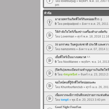
โดย
lovefourjug
» พฤหัสฯ. พ.ค. 10, 2007 
pm
หัวข้อ
มาอวยพรวันเกิดพี่โฟร์กันหน่อยเร๊วว :)
โดย
pedpadpod
» อังคาร ต.ค. 25, 2011
ให้กำลังใจโฟร์เรื่องข่าวเครื่องสำอางค์ครับ
โดย
Loverman
» ศุกร์ พ.ค. 18, 2018 11:1
16 มกราคม วันครูแห่งชาติ ประวัติ และค
โดย
namzomns
» อังคาร ม.ค. 07, 2014 1
เมื่อพี่โฟร์เป็นนางนพมาศ ^^
โดย
NooManee
» พฤหัสฯ. พ.ย. 14, 201
[ปิดรับ]ลงทะเบียนร่วมทำบุญงานวันเกิดโฟ
โดย
4หนุงหนิง4
» จันทร์ ก.ย. 23, 2013 
ขอไลน์คนที่รู้จักพี่โฟร์หน่อยนะคะ
โดย
Khunfourfanclub
» ศุกร์ เม.ย. 26, 20
เนื่องจากจะมีการบันทึกเทปรายการแฟนพัน
โดย
tong4
» พุธ มี.ค. 20, 2013 3:40 pm
Good Night FourFan