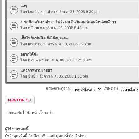
แงๆ
โดย
four4sakolrat
» เสาร์ พ.ค. 31, 2008 9:30 pm
> ขอฟ้อนต์แบบคำว่า โฟร์ - มด อินวันเดอร์แลนด์หน่อยค๊าาา
โดย
ciffoon
» ศุกร์ พ.ค. 23, 2008 8:48 pm
เสื้อโฟร์แฟนปี 4 สั่งได้อยุ่มะอะ?
โดย
nooksee
» เสาร์ พ.ค. 10, 2008 2:28 pm
อยากได้ค่ะ
โดย
kik4
» พฤหัสฯ. พ.ค. 08, 2008 12:13 am
แต่งภาพทามงายอ่า
โดย
บีมบี้
» อังคาร พ.ค. 06, 2008 1:51 pm
แสดงกระทู้จาก:
เรียงตาม
ตั้งกระทู้ใหม่
ย้อนกลับไปยัง หน้าเว็บบอร์ด
ผู้ใช้งานขณะนี้
กำลังดูบอร์ดนี้: ไม่มีสมาชิก และ บุคคลทั่วไป 2 ท่าน