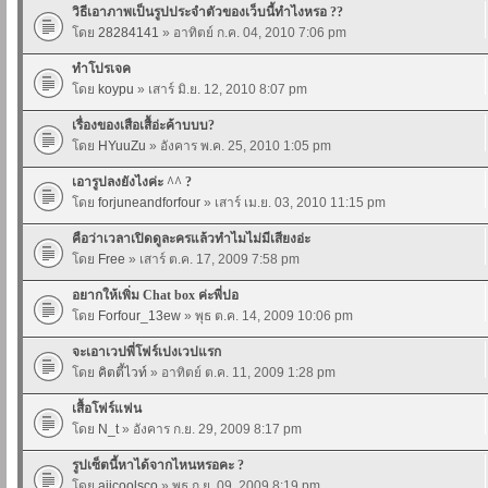
วิธีเอาภาพเป็นรูปประจำตัวของเว็บนี้ทำไงหรอ ??
โดย
28284141
» อาทิตย์ ก.ค. 04, 2010 7:06 pm
ทำโปรเจค
โดย
koypu
» เสาร์ มิ.ย. 12, 2010 8:07 pm
เรื่องของเสือเสื้อ่ะค้าบบบ?
โดย
HYuuZu
» อังคาร พ.ค. 25, 2010 1:05 pm
เอารูปลงยังไงค่ะ ^^ ?
โดย
forjuneandforfour
» เสาร์ เม.ย. 03, 2010 11:15 pm
คือว่าเวลาเปิดดูละครแล้วทำไมไม่มีเสียงอ่ะ
โดย
Free
» เสาร์ ต.ค. 17, 2009 7:58 pm
อยากให้เพิ่ม Chat box ค่ะพี่ปอ
โดย
Forfour_13ew
» พุธ ต.ค. 14, 2009 10:06 pm
จะเอาเวปพี่โฟร์เปงเวปแรก
โดย
คิตตี้ไวท์
» อาทิตย์ ต.ค. 11, 2009 1:28 pm
เสื้อโฟร์แฟน
โดย
N_t
» อังคาร ก.ย. 29, 2009 8:17 pm
รูปเซ็ตนี้หาได้จากไหนหรอคะ ?
โดย
aiicoolsco
» พุธ ก.ย. 09, 2009 8:19 pm