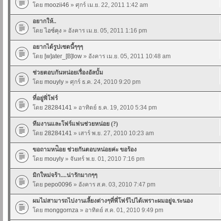
โดย
moozii46
» ศุกร์ เม.ย. 22, 2011 1:42 am
อยากให้..
โดย
ไอซ์คุง
» อังคาร เม.ย. 05, 2011 1:16 pm
อยากได้รูปเซตนี้ๆๆๆ
โดย
[w]ater_[B]low
» อังคาร เม.ย. 05, 2011 10:48 am
ช่วยตอบกันหน่อยเรื่องอัลบั้ม
โดย
mouyly
» ศุกร์ ธ.ค. 24, 2010 9:20 pm
ที่อยู่พิ่โฟร์
โดย
28284141
» อาทิตย์ ธ.ค. 19, 2010 5:34 pm
ทีมงานและโฟร์แฟนช่วยหน่อย (?)
โดย
28284141
» เสาร์ พ.ย. 27, 2010 10:23 am
ขอถามหน่ิอย ช่วยกันตอบหน่อยค่ะ ขอร้อง
โดย
mouyly
» จันทร์ พ.ย. 01, 2010 7:16 pm
มิกใหม่จร้า....น่ารักมากๆๆ
โดย
pepo0096
» อังคาร ส.ค. 03, 2010 7:47 pm
ผมไม่สามารถไปงานเลี้ยงต่างๆที่พี่โฟร์ไปได้เพราะผมอยู่จ.ระนอง
โดย
monggornza
» อาทิตย์ ส.ค. 01, 2010 9:49 pm