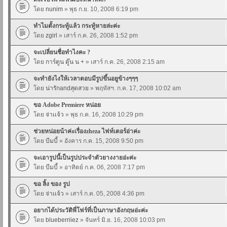
โดย
nunim
» พุธ ก.ย. 10, 2008 6:19 pm
ทำไมตั้งกระทู้แล้ว กระทู้หายล่ะค่ะ
โดย
zgirl
» เสาร์ ก.ค. 26, 2008 1:52 pm
จะเปลี่ยนชื่อทำไงคะ ?
โดย
การ์ตูน ตู๊น น +
» เสาร์ ก.ค. 26, 2008 2:15 am
จะทำยังไงให้เวลาตอบมีรูปขึ้นอยูข้างๆๆๆ
โดย
น่ารักandสุดสวย
» พฤหัสฯ. ก.ค. 17, 2008 10:02 am
ขอ Adobe Premiere หน่อย
โดย
จ่าเเจ้ว
» พุธ ก.ค. 16, 2008 10:29 pm
ช่วยหน่อยน้าค่ะเรื่องzheza ไฟท์เตอร์อ่าค่ะ
โดย
บีมบี้
» อังคาร ก.ค. 15, 2008 9:50 pm
จะเอารูปนี้เป็นรูปประจำตัวยางงายอ่ะค่ะ
โดย
บีมบี้
» อาทิตย์ ก.ค. 06, 2008 7:17 pm
ขอ ลิ้ง ของ รูป
โดย
จ่าเเจ้ว
» เสาร์ ก.ค. 05, 2008 4:36 pm
อยากได้ประวัติพี่โฟร์ที่เป็นภาษาอังกฤษอ่ะค่ะ
โดย
blueberriiez
» จันทร์ มิ.ย. 16, 2008 10:03 pm