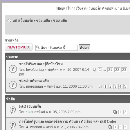
มีปัญหาในการใช้งานเวบบอร์ด ติดต่อทีมงาน อีเม
หน้าเว็บบอร์ด
‹
ช่วยเหลือ
‹
ช่วยเหลือ
ช่วยเหลือ
ตั้งกระทู้ใหม่
ประกาศ
ชาวโฟร์แฟนเคยรู้สึกบ้างไหม
โดย
lovefourjug
» พฤหัสฯ. พ.ค. 10, 2007 6:14
1
...
21
22
23
pm
ช่วยอ่านด้วยนะครับ
โดย
moresman
» จันทร์ ธ.ค. 11, 2006 11:00 pm
1
2
3
4
5
หัวข้อ
FAQ เวบบอร์ด
โดย
ปอ
» อาทิตย์ พ.ย. 05, 2006 7:09 pm
1
2
การโพสต์รูป และตกแต่งข้อความ ตัวหนา ตัวเอียง ฯลฯ (BB Code)
โดย
4_warlord
» เสาร์ ต.ค. 21, 2006 7:42 pm
1
2
3