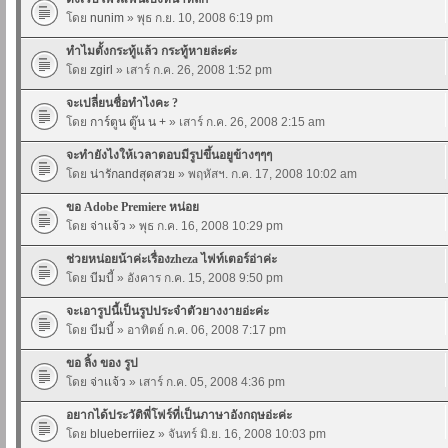
โดย
nunim
» พุธ ก.ย. 10, 2008 6:19 pm
ทำไมตั้งกระทู้แล้ว กระทู้หายล่ะค่ะ
โดย
zgirl
» เสาร์ ก.ค. 26, 2008 1:52 pm
จะเปลี่ยนชื่อทำไงคะ ?
โดย
การ์ตูน ตู๊น น +
» เสาร์ ก.ค. 26, 2008 2:15 am
จะทำยังไงให้เวลาตอบมีรูปขึ้นอยูข้างๆๆๆ
โดย
น่ารักandสุดสวย
» พฤหัสฯ. ก.ค. 17, 2008 10:02 am
ขอ Adobe Premiere หน่อย
โดย
จ่าเเจ้ว
» พุธ ก.ค. 16, 2008 10:29 pm
ช่วยหน่อยน้าค่ะเรื่องzheza ไฟท์เตอร์อ่าค่ะ
โดย
บีมบี้
» อังคาร ก.ค. 15, 2008 9:50 pm
จะเอารูปนี้เป็นรูปประจำตัวยางงายอ่ะค่ะ
โดย
บีมบี้
» อาทิตย์ ก.ค. 06, 2008 7:17 pm
ขอ ลิ้ง ของ รูป
โดย
จ่าเเจ้ว
» เสาร์ ก.ค. 05, 2008 4:36 pm
อยากได้ประวัติพี่โฟร์ที่เป็นภาษาอังกฤษอ่ะค่ะ
โดย
blueberriiez
» จันทร์ มิ.ย. 16, 2008 10:03 pm