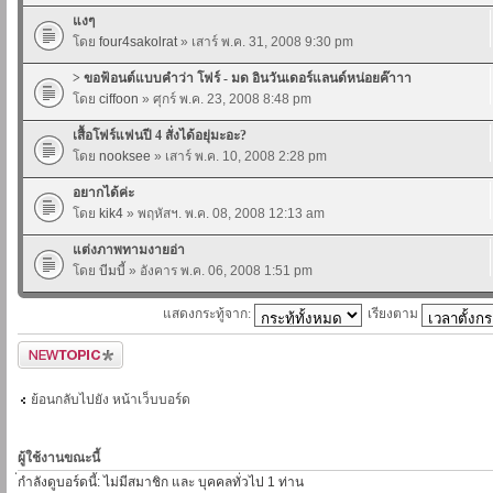
แงๆ
โดย
four4sakolrat
» เสาร์ พ.ค. 31, 2008 9:30 pm
> ขอฟ้อนต์แบบคำว่า โฟร์ - มด อินวันเดอร์แลนด์หน่อยค๊าาา
โดย
ciffoon
» ศุกร์ พ.ค. 23, 2008 8:48 pm
เสื้อโฟร์แฟนปี 4 สั่งได้อยุ่มะอะ?
โดย
nooksee
» เสาร์ พ.ค. 10, 2008 2:28 pm
อยากได้ค่ะ
โดย
kik4
» พฤหัสฯ. พ.ค. 08, 2008 12:13 am
แต่งภาพทามงายอ่า
โดย
บีมบี้
» อังคาร พ.ค. 06, 2008 1:51 pm
แสดงกระทู้จาก:
เรียงตาม
ตั้งกระทู้ใหม่
ย้อนกลับไปยัง หน้าเว็บบอร์ด
ผู้ใช้งานขณะนี้
่กำลังดูบอร์ดนี้: ไม่มีสมาชิก และ บุคคลทั่วไป 1 ท่าน