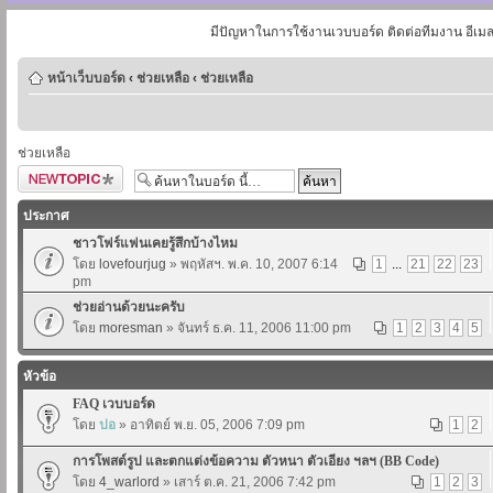
มีปัญหาในการใช้งานเวบบอร์ด ติดต่อทีมงาน อีเม
หน้าเว็บบอร์ด
‹
ช่วยเหลือ
‹
ช่วยเหลือ
ช่วยเหลือ
ตั้งกระทู้ใหม่
ประกาศ
ชาวโฟร์แฟนเคยรู้สึกบ้างไหม
โดย
lovefourjug
» พฤหัสฯ. พ.ค. 10, 2007 6:14
1
...
21
22
23
pm
ช่วยอ่านด้วยนะครับ
โดย
moresman
» จันทร์ ธ.ค. 11, 2006 11:00 pm
1
2
3
4
5
หัวข้อ
FAQ เวบบอร์ด
โดย
ปอ
» อาทิตย์ พ.ย. 05, 2006 7:09 pm
1
2
การโพสต์รูป และตกแต่งข้อความ ตัวหนา ตัวเอียง ฯลฯ (BB Code)
โดย
4_warlord
» เสาร์ ต.ค. 21, 2006 7:42 pm
1
2
3