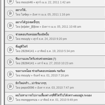
โดย
moozii46
» ศุกร์ เม.ย. 22, 2011 1:42 am
อยากให้..
โดย
ไอซ์คุง
» อังคาร เม.ย. 05, 2011 1:16 pm
อยากได้รูปเซตนี้ๆๆๆ
โดย
[w]ater_[B]low
» อังคาร เม.ย. 05, 2011 10:48 am
ช่วยตอบกันหน่อยเรื่องอัลบั้ม
โดย
mouyly
» ศุกร์ ธ.ค. 24, 2010 9:20 pm
ที่อยู่พิ่โฟร์
โดย
28284141
» อาทิตย์ ธ.ค. 19, 2010 5:34 pm
ทีมงานและโฟร์แฟนช่วยหน่อย (?)
โดย
28284141
» เสาร์ พ.ย. 27, 2010 10:23 am
ขอถามหน่ิอย ช่วยกันตอบหน่อยค่ะ ขอร้อง
โดย
mouyly
» จันทร์ พ.ย. 01, 2010 7:16 pm
มิกใหม่จร้า....น่ารักมากๆๆ
โดย
pepo0096
» อังคาร ส.ค. 03, 2010 7:47 pm
ผมไม่สามารถไปงานเลี้ยงต่างๆที่พี่โฟร์ไปได้เพราะผมอยู่จ.ระนอง
โดย
monggornza
» อาทิตย์ ส.ค. 01, 2010 9:49 pm