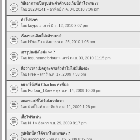
วิธีเอาภาพเป็นรูปประจำตัวของเว็บนี้ทำไงหรอ ??
โดย
28284141
» อาทิตย์ ก.ค. 04, 2010 7:06 pm
ทำโปรเจค
โดย
koypu
» เสาร์ มิ.ย. 12, 2010 8:07 pm
เรื่องของเสือเสื้อ่ะค้าบบบ?
โดย
HYuuZu
» อังคาร พ.ค. 25, 2010 1:05 pm
เอารูปลงยังไงค่ะ ^^ ?
โดย
forjuneandforfour
» เสาร์ เม.ย. 03, 2010 11:15 pm
คือว่าเวลาเปิดดูละครแล้วทำไมไม่มีเสียงอ่ะ
โดย
Free
» เสาร์ ต.ค. 17, 2009 7:58 pm
อยากให้เพิ่ม Chat box ค่ะพี่ปอ
โดย
Forfour_13ew
» พุธ ต.ค. 14, 2009 10:06 pm
จะเอาเวปพี่โฟร์เปงเวปแรก
โดย
คิตตี้ไวท์
» อาทิตย์ ต.ค. 11, 2009 1:28 pm
เสื้อโฟร์แฟน
โดย
N_t
» อังคาร ก.ย. 29, 2009 8:17 pm
รูปเซ็ตนี้หาได้จากไหนหรอคะ ?
โดย
aiicoolsco
» พุธ ก.ย. 09, 2009 8:19 pm