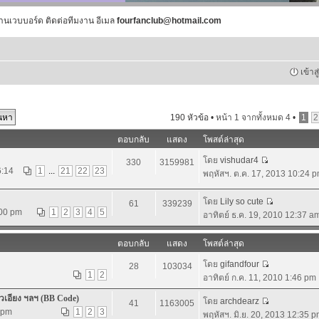
านเวบบอร์ด ติดต่อทีมงาน อีเมล
fourfanclub@hotmail.com
เข้าส
190 หัวข้อ •
หน้า
1
จากทั้งหมด
4
•
1
2
ตอบกลับ
แสดง
โพสต์ล่าสุด
โดย
vishudar4
330
3159981
6:14
1
...
21
22
23
พฤหัสฯ. ต.ค. 17, 2013 10:24 
โดย
Lily so cute
61
339239
:00 pm
1
2
3
4
5
อาทิตย์ ธ.ค. 19, 2010 12:37 a
ตอบกลับ
แสดง
โพสต์ล่าสุด
โดย
gifandfour
28
103034
1
2
อาทิตย์ ก.ค. 11, 2010 1:46 pm
วเอียง ฯลฯ (BB Code)
โดย
archdearz
41
1163005
2 pm
1
2
3
พฤหัสฯ. มิ.ย. 20, 2013 12:35 