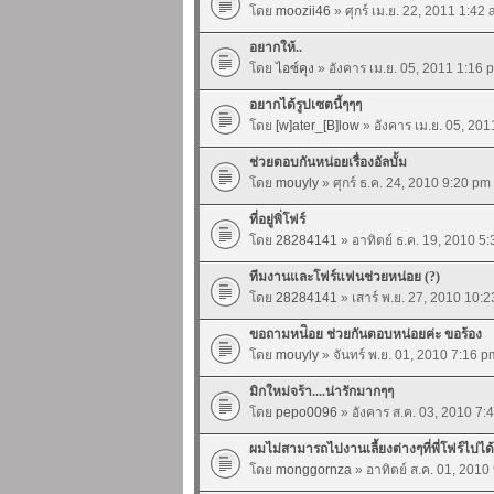
โดย
moozii46
» ศุกร์ เม.ย. 22, 2011 1:42
อยากให้..
โดย
ไอซ์คุง
» อังคาร เม.ย. 05, 2011 1:16 
อยากได้รูปเซตนี้ๆๆๆ
โดย
[w]ater_[B]low
» อังคาร เม.ย. 05, 20
ช่วยตอบกันหน่อยเรื่องอัลบั้ม
โดย
mouyly
» ศุกร์ ธ.ค. 24, 2010 9:20 pm
ที่อยู่พิ่โฟร์
โดย
28284141
» อาทิตย์ ธ.ค. 19, 2010 5
ทีมงานและโฟร์แฟนช่วยหน่อย (?)
โดย
28284141
» เสาร์ พ.ย. 27, 2010 10:
ขอถามหน่ิอย ช่วยกันตอบหน่อยค่ะ ขอร้อง
โดย
mouyly
» จันทร์ พ.ย. 01, 2010 7:16 p
มิกใหม่จร้า....น่ารักมากๆๆ
โดย
pepo0096
» อังคาร ส.ค. 03, 2010 7:
ผมไม่สามารถไปงานเลี้ยงต่างๆที่พี่โฟร์ไปไ
โดย
monggornza
» อาทิตย์ ส.ค. 01, 2010