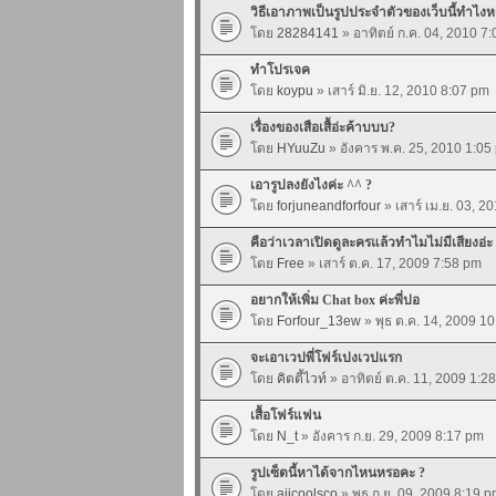
วิธีเอาภาพเป็นรูปประจำตัวของเว็บนี้ทำไงห
โดย
28284141
» อาทิตย์ ก.ค. 04, 2010 7
ทำโปรเจค
โดย
koypu
» เสาร์ มิ.ย. 12, 2010 8:07 pm
เรื่องของเสือเสื้อ่ะค้าบบบ?
โดย
HYuuZu
» อังคาร พ.ค. 25, 2010 1:05
เอารูปลงยังไงค่ะ ^^ ?
โดย
forjuneandforfour
» เสาร์ เม.ย. 03, 
คือว่าเวลาเปิดดูละครแล้วทำไมไม่มีเสียงอ่ะ
โดย
Free
» เสาร์ ต.ค. 17, 2009 7:58 pm
อยากให้เพิ่ม Chat box ค่ะพี่ปอ
โดย
Forfour_13ew
» พุธ ต.ค. 14, 2009 1
จะเอาเวปพี่โฟร์เปงเวปแรก
โดย
คิตตี้ไวท์
» อาทิตย์ ต.ค. 11, 2009 1:2
เสื้อโฟร์แฟน
โดย
N_t
» อังคาร ก.ย. 29, 2009 8:17 pm
รูปเซ็ตนี้หาได้จากไหนหรอคะ ?
โดย
aiicoolsco
» พุธ ก.ย. 09, 2009 8:19 