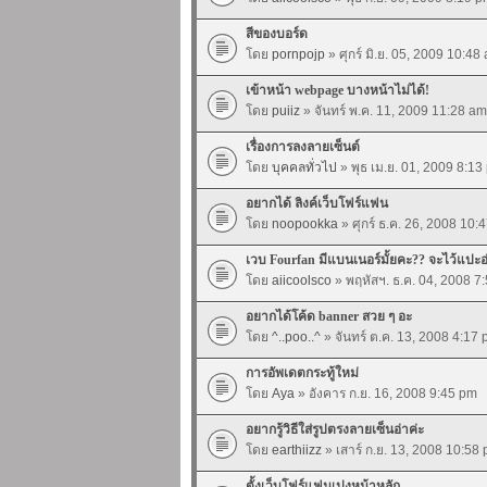
สีของบอร์ด
โดย
pornpojp
» ศุกร์ มิ.ย. 05, 2009 10:48
เข้าหน้า webpage บางหน้าไม่ได้!
โดย
puiiz
» จันทร์ พ.ค. 11, 2009 11:28 am
เรื่องการลงลายเซ็นต์
โดย
บุคคลทั่วไป
» พุธ เม.ย. 01, 2009 8:13
อยากได้ ลิงค์เว็บโฟร์แฟน
โดย
noopookka
» ศุกร์ ธ.ค. 26, 2008 10:
เวบ Fourfan มีแบนเนอร์มั้ยคะ?? จะไว้แปะอ่
โดย
aiicoolsco
» พฤหัสฯ. ธ.ค. 04, 2008 7
อยากได้โค้ด banner สวย ๆ อะ
โดย
^..poo..^
» จันทร์ ต.ค. 13, 2008 4:17
การอัพเดตกระทู้ใหม่
โดย
Aya
» อังคาร ก.ย. 16, 2008 9:45 pm
อยากรู้วิธีใส่รูปตรงลายเซ็นอ่าค่ะ
โดย
earthiizz
» เสาร์ ก.ย. 13, 2008 10:58
ตั้งเว็บโฟร์แฟนเปงหน้าหลัก