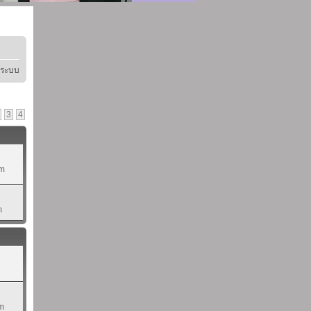
ู่ระบบ
3
4
pm
m
pm