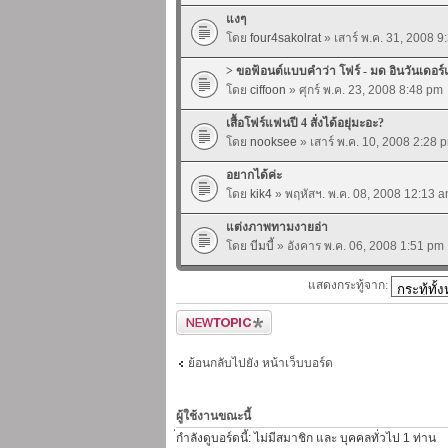
แงๆ
โดย
four4sakolrat
» เสาร์ พ.ค. 31, 2008 9
> ขอฟ้อนต์แบบคำว่า โฟร์ - มด อินวันเดอร
โดย
ciffoon
» ศุกร์ พ.ค. 23, 2008 8:48 pm
เสื้อโฟร์แฟนปี 4 สั่งได้อยุ่มะอะ?
โดย
nooksee
» เสาร์ พ.ค. 10, 2008 2:28 
อยากได้ค่ะ
โดย
kik4
» พฤหัสฯ. พ.ค. 08, 2008 12:13 
แต่งภาพทามงายอ่า
โดย
บีมบี้
» อังคาร พ.ค. 06, 2008 1:51 pm
แสดงกระทู้จาก:
ตั้งกระทู้ใหม่
ย้อนกลับไปยัง หน้าเว็บบอร์ด
ผู้ใช้งานขณะนี้
่กำลังดูบอร์ดนี้: ไม่มีสมาชิก และ บุคคลทั่วไป 1 ท่าน