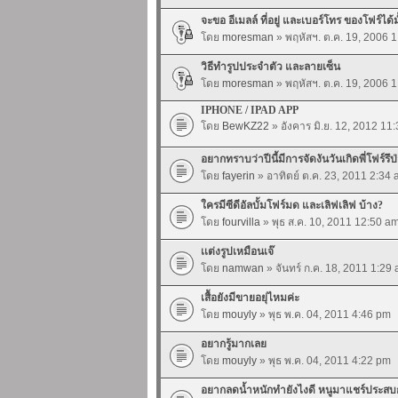
จะขอ อีเมลล์ ที่อยู่ และเบอร์โทร ของโฟร์ได้ม
โดย
moresman
» พฤหัสฯ. ต.ค. 19, 2006 
วิธีทำรูปประจำตัว และลายเซ็น
โดย
moresman
» พฤหัสฯ. ต.ค. 19, 2006 
IPHONE / IPAD APP
โดย
BewKZ22
» อังคาร มิ.ย. 12, 2012 11
อยากทราบว่าปีนี้มีการจัดงันวันเกิดพี่โฟร์รึป
โดย
fayerin
» อาทิตย์ ต.ค. 23, 2011 2:34
ใครมีซีดีอัลบั้มโฟร์มด และเลิฟเลิฟ บ้าง?
โดย
fourvilla
» พุธ ส.ค. 10, 2011 12:50 a
เเต่งรูปเหมือนเจ๊
โดย
namwan
» จันทร์ ก.ค. 18, 2011 1:29
เสื้อยังมีขายอยุ่ไหมค่ะ
โดย
mouyly
» พุธ พ.ค. 04, 2011 4:46 pm
อยากรู้มากเลย
โดย
mouyly
» พุธ พ.ค. 04, 2011 4:22 pm
อยากลดน้ำหนักทำยังไงดี หนูมาแชร์ประสบ