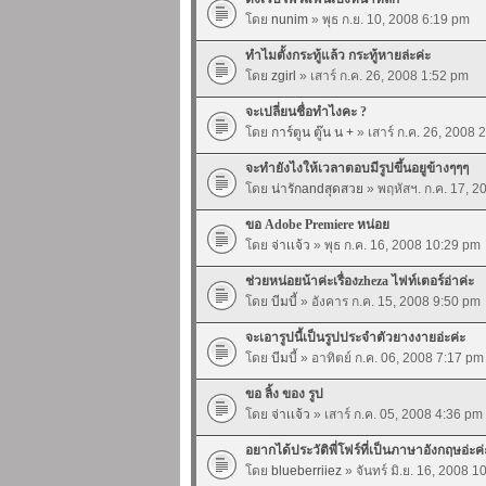
โดย
nunim
» พุธ ก.ย. 10, 2008 6:19 pm
ทำไมตั้งกระทู้แล้ว กระทู้หายล่ะค่ะ
โดย
zgirl
» เสาร์ ก.ค. 26, 2008 1:52 pm
จะเปลี่ยนชื่อทำไงคะ ?
โดย
การ์ตูน ตู๊น น +
» เสาร์ ก.ค. 26, 2008 
จะทำยังไงให้เวลาตอบมีรูปขึ้นอยูข้างๆๆๆ
โดย
น่ารักandสุดสวย
» พฤหัสฯ. ก.ค. 17, 
ขอ Adobe Premiere หน่อย
โดย
จ่าเเจ้ว
» พุธ ก.ค. 16, 2008 10:29 pm
ช่วยหน่อยน้าค่ะเรื่องzheza ไฟท์เตอร์อ่าค่ะ
โดย
บีมบี้
» อังคาร ก.ค. 15, 2008 9:50 pm
จะเอารูปนี้เป็นรูปประจำตัวยางงายอ่ะค่ะ
โดย
บีมบี้
» อาทิตย์ ก.ค. 06, 2008 7:17 pm
ขอ ลิ้ง ของ รูป
โดย
จ่าเเจ้ว
» เสาร์ ก.ค. 05, 2008 4:36 pm
อยากได้ประวัติพี่โฟร์ที่เป็นภาษาอังกฤษอ่ะค่
โดย
blueberriiez
» จันทร์ มิ.ย. 16, 2008 