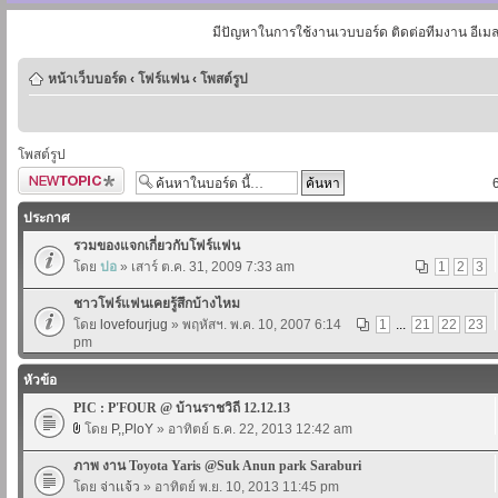
มีปัญหาในการใช้งานเวบบอร์ด ติดต่อทีมงาน อีเม
หน้าเว็บบอร์ด
‹
โฟร์แฟน
‹
โพสต์รูป
โพสต์รูป
ตั้งกระทู้ใหม่
ประกาศ
รวมของแจกเกี่ยวกับโฟร์แฟน
โดย
ปอ
» เสาร์ ต.ค. 31, 2009 7:33 am
1
2
3
ชาวโฟร์แฟนเคยรู้สึกบ้างไหม
โดย
lovefourjug
» พฤหัสฯ. พ.ค. 10, 2007 6:14
1
...
21
22
23
pm
หัวข้อ
PIC : P'FOUR @ บ้านราชวิถี 12.12.13
โดย
P,,PloY
» อาทิตย์ ธ.ค. 22, 2013 12:42 am
ภาพ งาน Toyota Yaris @Suk Anun park Saraburi
โดย
จ่าเเจ้ว
» อาทิตย์ พ.ย. 10, 2013 11:45 pm