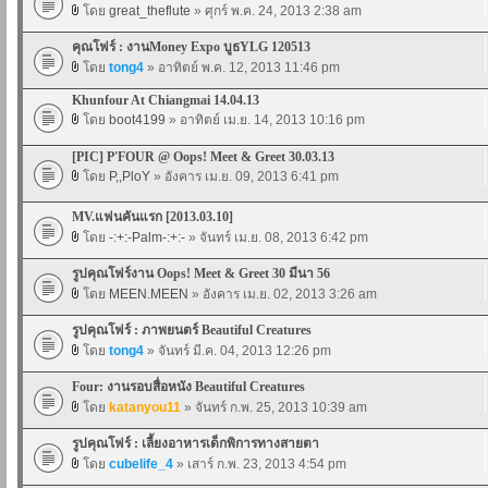
โดย
great_theflute
» ศุกร์ พ.ค. 24, 2013 2:38 am
คุณโฟร์ : งานMoney Expo บูธYLG 120513
โดย
tong4
» อาทิตย์ พ.ค. 12, 2013 11:46 pm
Khunfour At Chiangmai 14.04.13
โดย
boot4199
» อาทิตย์ เม.ย. 14, 2013 10:16 pm
[PIC] P'FOUR @ Oops! Meet & Greet 30.03.13
โดย
P,,PloY
» อังคาร เม.ย. 09, 2013 6:41 pm
MV.แฟนคันแรก [2013.03.10]
โดย
-:+:-Palm-:+:-
» จันทร์ เม.ย. 08, 2013 6:42 pm
รูปคุณโฟร์งาน Oops! Meet & Greet 30 มีนา 56
โดย
MEEN.MEEN
» อังคาร เม.ย. 02, 2013 3:26 am
รูปคุณโฟร์ : ภาพยนตร์ Beautiful Creatures
โดย
tong4
» จันทร์ มี.ค. 04, 2013 12:26 pm
Four: งานรอบสื่อหนัง Beautiful Creatures
โดย
katanyou11
» จันทร์ ก.พ. 25, 2013 10:39 am
รูปคุณโฟร์ : เลี้ยงอาหารเด็กพิการทางสายตา
โดย
cubelife_4
» เสาร์ ก.พ. 23, 2013 4:54 pm