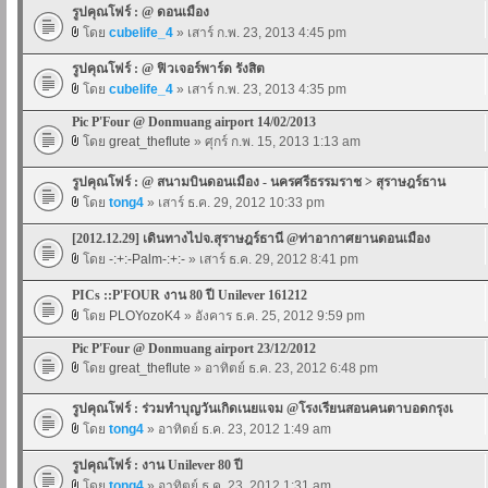
รูปคุณโฟร์ : @ ดอนเมือง
โดย
cubelife_4
» เสาร์ ก.พ. 23, 2013 4:45 pm
รูปคุณโฟร์ : @ ฟิวเจอร์พาร์ด รังสิต
โดย
cubelife_4
» เสาร์ ก.พ. 23, 2013 4:35 pm
Pic P'Four @ Donmuang airport 14/02/2013
โดย
great_theflute
» ศุกร์ ก.พ. 15, 2013 1:13 am
รูปคุณโฟร์ : @ สนามบินดอนเมือง - นครศรีธรรมราช > สุราษฎร์ธาน
โดย
tong4
» เสาร์ ธ.ค. 29, 2012 10:33 pm
[2012.12.29] เดินทางไปจ.สุราษฎร์ธานี @ท่าอากาศยานดอนเมือง
โดย
-:+:-Palm-:+:-
» เสาร์ ธ.ค. 29, 2012 8:41 pm
PICs ::P'FOUR งาน 80 ปี Unilever 161212
โดย
PLOYozoK4
» อังคาร ธ.ค. 25, 2012 9:59 pm
Pic P'Four @ Donmuang airport 23/12/2012
โดย
great_theflute
» อาทิตย์ ธ.ค. 23, 2012 6:48 pm
รูปคุณโฟร์ : ร่วมทำบุญวันเกิดเนยแจม @โรงเรียนสอนคนตาบอดกรุงเ
โดย
tong4
» อาทิตย์ ธ.ค. 23, 2012 1:49 am
รูปคุณโฟร์ : งาน Unilever 80 ปี
โดย
tong4
» อาทิตย์ ธ.ค. 23, 2012 1:31 am