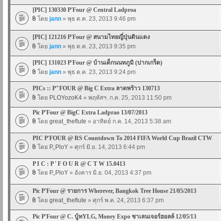
[PIC] 130330 P'Four @ Central Ladproa
โดย
jann
» พุธ ต.ค. 23, 2013 9:46 pm
[PIC] 121216 P'Four @ สนามไทยญี่ปุ่นดินแดง
โดย
jann
» พุธ ต.ค. 23, 2013 9:35 pm
[PIC] 131023 P'Four @ บ้านเด็กนนทภูมิ (ปากเกร็ด)
โดย
jann
» พุธ ต.ค. 23, 2013 9:24 pm
PICs :: P"FOUR @ Big C Extra ลาดพร้าว 130713
โดย
PLOYozoK4
» พฤหัสฯ. ก.ค. 25, 2013 11:50 pm
Pic P'Four @ BigC Extra Ladprao 13/07/2013
โดย
great_theflute
» อาทิตย์ ก.ค. 14, 2013 5:38 am
PIC P'FOUR @ RS Countdown To 2014 FIFA World Cup Brazil CTW
โดย
P,,PloY
» ศุกร์ มิ.ย. 14, 2013 6:44 pm
P I C : P ' F O U R @ C T W 15.0413
โดย
P,,PloY
» อังคาร มิ.ย. 04, 2013 4:37 pm
Pic P'Four @ รายการ Wherever, Bangkok Tree House 21/05/2013
โดย
great_theflute
» ศุกร์ พ.ค. 24, 2013 6:37 pm
Pic P'Four @ C. บู้ทYLG, Money Expo ชาเลนเจอร์ฮอลล์ 12/05/13