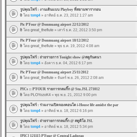
รูปคุณโฟร์ : งานเดินแบบ Playboy ที่สยามพารากอน
โดย
tong4
» อาทิตย์ ธ.ค. 23, 2012 1:27 am
Pic P'Four @ Donmuang airport 22/12/2012
โดย
great_theflute
» เสาร์ ธ.ค. 22, 2012 3:50 pm
Pic P'Four @ Donmuang airport 18/12/2012
โดย
great_theflute
» พุธ ธ.ค. 19, 2012 4:08 am
รูปคุณโฟร์ : ถ่ายรายการ Tonight show @สตูกันตนา
โดย
tong4
» อังคาร ธ.ค. 04, 2012 6:17 pm
Pic P'Four @ Donmuang airport 25/11/2012
โดย
great_theflute
» จันทร์ พ.ย. 26, 2012 2:08 am
PICs :: P'FOUR รายการกลมกิ๊ก @ Stu.JSL 271012
โดย
PLOYozoK4
» พุธ พ.ย. 21, 2012 9:00 pm
รูปคุณโฟร์ : ร่วมงานเปิดจองคอนโด i-House life amidst the par
โดย
tong4
» อาทิตย์ พ.ย. 18, 2012 6:16 pm
รูปคุณโฟร์ : ถ่ายรายการกลมกิ๊ก @ สตูดิโอ JSL
โดย
tong4
» อาทิตย์ พ.ย. 18, 2012 5:34 pm
[PIC] 121115 P'Four @ Central Ladprao