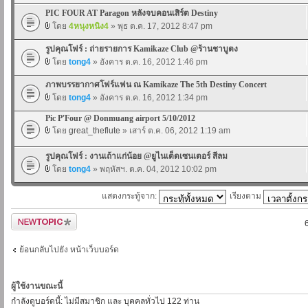
PIC FOUR AT Paragon หลังจบคอนเสิร์ต Destiny
โดย
4หนุงหนิง4
» พุธ ต.ค. 17, 2012 8:47 pm
รูปคุณโฟร์ : ถ่ายรายการ Kamikaze Club @ร้านชาบูตง
โดย
tong4
» อังคาร ต.ค. 16, 2012 1:46 pm
ภาพบรรยากาศโฟร์แฟน ณ Kamikaze The 5th Destiny Concert
โดย
tong4
» อังคาร ต.ค. 16, 2012 1:34 pm
Pic P'Four @ Donmuang airport 5/10/2012
โดย
great_theflute
» เสาร์ ต.ค. 06, 2012 1:19 am
รูปคุณโฟร์ : งานเถ้าแก่น้อย @ยูไนเต็ดเซนเตอร์ สีลม
โดย
tong4
» พฤหัสฯ. ต.ค. 04, 2012 10:02 pm
แสดงกระทู้จาก:
เรียงตาม
ตั้งกระทู้ใหม่
ย้อนกลับไปยัง หน้าเว็บบอร์ด
ผู้ใช้งานขณะนี้
กำลังดูบอร์ดนี้: ไม่มีสมาชิก และ บุคคลทั่วไป 122 ท่าน