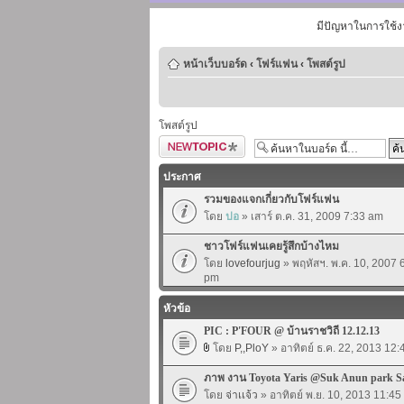
มีปัญหาในการใช้ง
หน้าเว็บบอร์ด
‹
โฟร์แฟน
‹
โพสต์รูป
โพสต์รูป
ตั้งกระทู้ใหม่
ประกาศ
รวมของแจกเกี่ยวกับโฟร์แฟน
โดย
ปอ
» เสาร์ ต.ค. 31, 2009 7:33 am
ชาวโฟร์แฟนเคยรู้สึกบ้างไหม
โดย
lovefourjug
» พฤหัสฯ. พ.ค. 10, 2007 
pm
หัวข้อ
PIC : P'FOUR @ บ้านราชวิถี 12.12.13
โดย
P,,PloY
» อาทิตย์ ธ.ค. 22, 2013 12
ภาพ งาน Toyota Yaris @Suk Anun park S
โดย
จ่าเเจ้ว
» อาทิตย์ พ.ย. 10, 2013 11:4