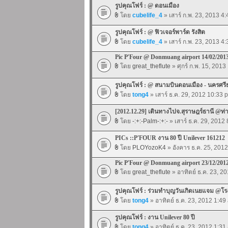
รูปคุณโฟร์ : @ ดอนเมือง
โดย
cubelife_4
» เสาร์ ก.พ. 23, 2013 4
รูปคุณโฟร์ : @ ฟิวเจอร์พาร์ด รังสิต
โดย
cubelife_4
» เสาร์ ก.พ. 23, 2013 4
Pic P'Four @ Donmuang airport 14/02/201
โดย
great_theflute
» ศุกร์ ก.พ. 15, 2013
รูปคุณโฟร์ : @ สนามบินดอนเมือง - นครศร
โดย
tong4
» เสาร์ ธ.ค. 29, 2012 10:33 
[2012.12.29] เดินทางไปจ.สุราษฎร์ธานี @
โดย
-:+:-Palm-:+:-
» เสาร์ ธ.ค. 29, 2012
PICs ::P'FOUR งาน 80 ปี Unilever 161212
โดย
PLOYozoK4
» อังคาร ธ.ค. 25, 201
Pic P'Four @ Donmuang airport 23/12/201
โดย
great_theflute
» อาทิตย์ ธ.ค. 23, 2
รูปคุณโฟร์ : ร่วมทำบุญวันเกิดเนยแจม @โ
โดย
tong4
» อาทิตย์ ธ.ค. 23, 2012 1:49
รูปคุณโฟร์ : งาน Unilever 80 ปี
โดย
tong4
» อาทิตย์ ธ.ค. 23, 2012 1:31