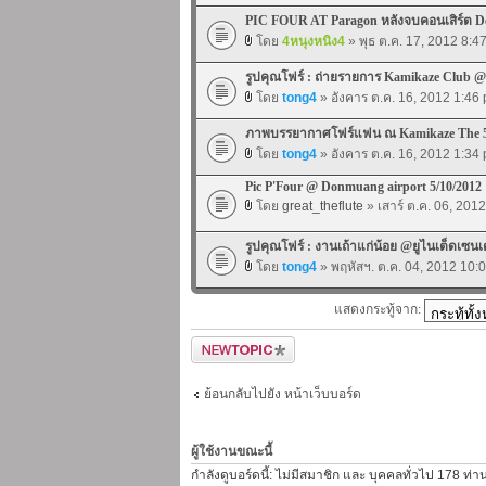
PIC FOUR AT Paragon หลังจบคอนเสิร์ต De
โดย
4หนุงหนิง4
» พุธ ต.ค. 17, 2012 8:4
รูปคุณโฟร์ : ถ่ายรายการ Kamikaze Club 
โดย
tong4
» อังคาร ต.ค. 16, 2012 1:46
ภาพบรรยากาศโฟร์แฟน ณ Kamikaze The 5t
โดย
tong4
» อังคาร ต.ค. 16, 2012 1:34
Pic P'Four @ Donmuang airport 5/10/2012
โดย
great_theflute
» เสาร์ ต.ค. 06, 201
รูปคุณโฟร์ : งานเถ้าแก่น้อย @ยูไนเต็ดเซนเ
โดย
tong4
» พฤหัสฯ. ต.ค. 04, 2012 10:
แสดงกระทู้จาก:
ตั้งกระทู้ใหม่
ย้อนกลับไปยัง หน้าเว็บบอร์ด
ผู้ใช้งานขณะนี้
กำลังดูบอร์ดนี้: ไม่มีสมาชิก และ บุคคลทั่วไป 178 ท่า