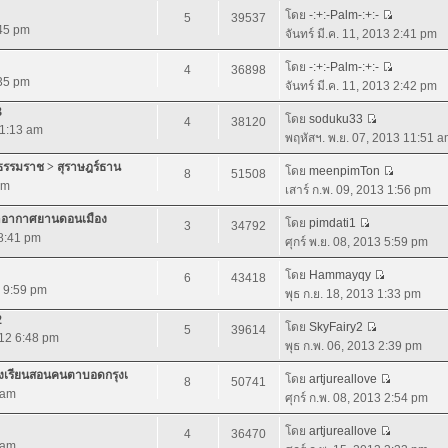
โดย
-:+:-Palm-:+:-
5
39537
:45 pm
จันทร์ มี.ค. 11, 2013 2:41 pm
โดย
-:+:-Palm-:+:-
4
36898
:35 pm
จันทร์ มี.ค. 11, 2013 2:42 pm
3
โดย
soduku33
4
38120
 1:13 am
พฤหัสฯ. พ.ย. 07, 2013 11:51 
ีธรรมราช > สุราษฎร์ธาน
โดย
meenpimTon
8
51508
pm
เสาร์ ก.พ. 09, 2013 1:56 pm
ท่าอากาศยานดอนเมือง
โดย
pimdati1
3
34792
 8:41 pm
ศุกร์ พ.ย. 08, 2013 5:59 pm
โดย
Hammayqy
6
43418
2 9:59 pm
พุธ ก.ย. 18, 2013 1:33 pm
2
โดย
SkyFairy2
5
39614
012 6:48 pm
พุธ ก.พ. 06, 2013 2:39 pm
รงเรียนสอนคนตาบอดกรุงเ
โดย
artjureallove
8
50741
 am
ศุกร์ ก.พ. 08, 2013 2:54 pm
โดย
artjureallove
4
36470
 am