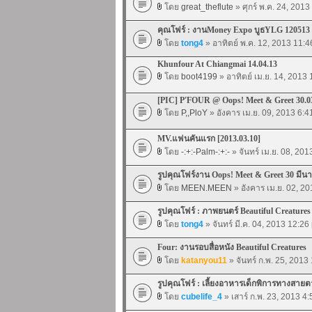
โดย
great_theflute
» ศุกร์ พ.ค. 24, 201
คุณโฟร์ : งานMoney Expo บูธYLG 120513
โดย
tong4
» อาทิตย์ พ.ค. 12, 2013 11:
Khunfour At Chiangmai 14.04.13
โดย
boot4199
» อาทิตย์ เม.ย. 14, 2013
[PIC] P'FOUR @ Oops! Meet & Greet 30.0
โดย
P,,PloY
» อังคาร เม.ย. 09, 2013 6:
MV.แฟนคันแรก [2013.03.10]
โดย
-:+:-Palm-:+:-
» จันทร์ เม.ย. 08, 20
รูปคุณโฟร์งาน Oops! Meet & Greet 30 มีนา
โดย
MEEN.MEEN
» อังคาร เม.ย. 02, 2
รูปคุณโฟร์ : ภาพยนตร์ Beautiful Creatures
โดย
tong4
» จันทร์ มี.ค. 04, 2013 12:26
Four: งานรอบสื่อหนัง Beautiful Creatures
โดย
katanyou11
» จันทร์ ก.พ. 25, 2013
รูปคุณโฟร์ : เลี้ยงอาหารเด็กพิการทางสายต
โดย
cubelife_4
» เสาร์ ก.พ. 23, 2013 4