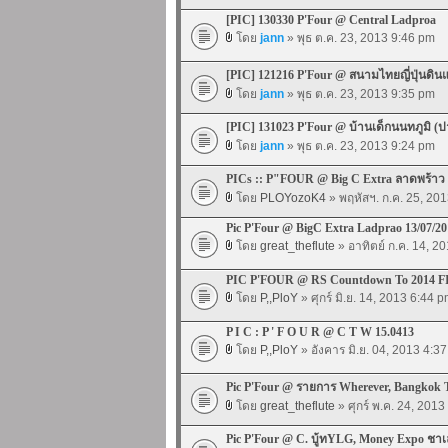
[PIC] 130330 P'Four @ Central Ladproa
โดย
jann
» พุธ ต.ค. 23, 2013 9:46 pm
[PIC] 121216 P'Four @ สนามไทยญี่ปุ่นดิน
โดย
jann
» พุธ ต.ค. 23, 2013 9:35 pm
[PIC] 131023 P'Four @ บ้านเด็กนนทภูมิ (ป
โดย
jann
» พุธ ต.ค. 23, 2013 9:24 pm
PICs :: P"FOUR @ Big C Extra ลาดพร้าว
โดย
PLOYozoK4
» พฤหัสฯ. ก.ค. 25, 20
Pic P'Four @ BigC Extra Ladprao 13/07/20
โดย
great_theflute
» อาทิตย์ ก.ค. 14, 2
PIC P'FOUR @ RS Countdown To 2014 F
โดย
P,,PloY
» ศุกร์ มิ.ย. 14, 2013 6:44 
P I C : P ' F O U R @ C T W 15.0413
โดย
P,,PloY
» อังคาร มิ.ย. 04, 2013 4:3
Pic P'Four @ รายการ Wherever, Bangkok T
โดย
great_theflute
» ศุกร์ พ.ค. 24, 201
Pic P'Four @ C. บู้ทYLG, Money Expo ชาเล