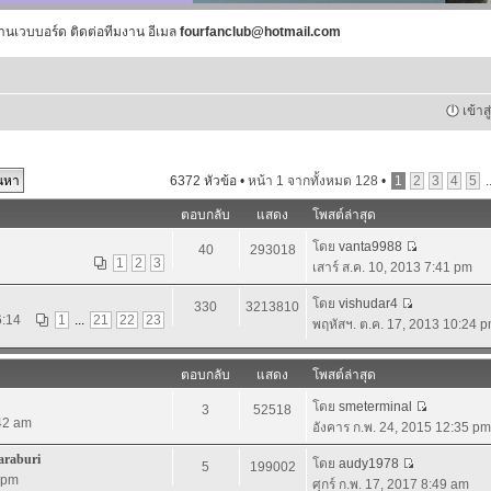
านเวบบอร์ด ติดต่อทีมงาน อีเมล
fourfanclub@hotmail.com
เข้าส
6372 หัวข้อ •
หน้า
1
จากทั้งหมด
128
•
1
2
3
4
5
.
ตอบกลับ
แสดง
โพสต์ล่าสุด
โดย
vanta9988
40
293018
1
2
3
เสาร์ ส.ค. 10, 2013 7:41 pm
โดย
vishudar4
330
3213810
6:14
1
...
21
22
23
พฤหัสฯ. ต.ค. 17, 2013 10:24 
ตอบกลับ
แสดง
โพสต์ล่าสุด
โดย
smeterminal
3
52518
:42 am
อังคาร ก.พ. 24, 2015 12:35 pm
araburi
โดย
audy1978
5
199002
5 pm
ศุกร์ ก.พ. 17, 2017 8:49 am