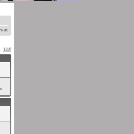
ู่ระบบ
..
128
pm