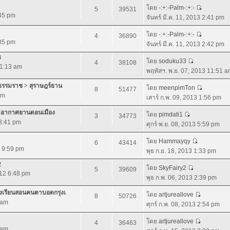
โดย
-:+:-Palm-:+:-
5
39531
:45 pm
จันทร์ มี.ค. 11, 2013 2:41 pm
โดย
-:+:-Palm-:+:-
4
36890
:35 pm
จันทร์ มี.ค. 11, 2013 2:42 pm
3
โดย
soduku33
4
38108
 1:13 am
พฤหัสฯ. พ.ย. 07, 2013 11:51 
ีธรรมราช > สุราษฎร์ธาน
โดย
meenpimTon
8
51477
pm
เสาร์ ก.พ. 09, 2013 1:56 pm
ท่าอากาศยานดอนเมือง
โดย
pimdati1
3
34773
 8:41 pm
ศุกร์ พ.ย. 08, 2013 5:59 pm
โดย
Hammayqy
6
43414
2 9:59 pm
พุธ ก.ย. 18, 2013 1:33 pm
2
โดย
SkyFairy2
5
39609
012 6:48 pm
พุธ ก.พ. 06, 2013 2:39 pm
รงเรียนสอนคนตาบอดกรุงเ
โดย
artjureallove
8
50726
 am
ศุกร์ ก.พ. 08, 2013 2:54 pm
โดย
artjureallove
4
36463
 am