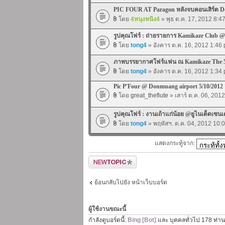
PIC FOUR AT Paragon หลังจบคอนเสิร์ต De
โดย
4หนุงหนิง4
» พุธ ต.ค. 17, 2012 8:4
รูปคุณโฟร์ : ถ่ายรายการ Kamikaze Club 
โดย
tong4
» อังคาร ต.ค. 16, 2012 1:46
ภาพบรรยากาศโฟร์แฟน ณ Kamikaze The 5t
โดย
tong4
» อังคาร ต.ค. 16, 2012 1:34
Pic P'Four @ Donmuang airport 5/10/2012
โดย
great_theflute
» เสาร์ ต.ค. 06, 201
รูปคุณโฟร์ : งานเถ้าแก่น้อย @ยูไนเต็ดเซนเ
โดย
tong4
» พฤหัสฯ. ต.ค. 04, 2012 10:
แสดงกระทู้จาก:
ตั้งกระทู้ใหม่
ย้อนกลับไปยัง หน้าเว็บบอร์ด
ผู้ใช้งานขณะนี้
กำลังดูบอร์ดนี้:
Bing [Bot]
และ บุคคลทั่วไป 178 ท่าน