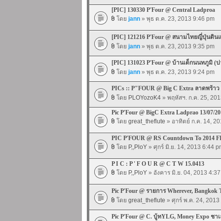
[PIC] 130330 P'Four @ Central Ladproa
โดย
jann
» พุธ ต.ค. 23, 2013 9:46 pm
[PIC] 121216 P'Four @ สนามไทยญี่ปุ่นดิน
โดย
jann
» พุธ ต.ค. 23, 2013 9:35 pm
[PIC] 131023 P'Four @ บ้านเด็กนนทภูมิ (ป
โดย
jann
» พุธ ต.ค. 23, 2013 9:24 pm
PICs :: P"FOUR @ Big C Extra ลาดพร้าว
โดย
PLOYozoK4
» พฤหัสฯ. ก.ค. 25, 20
Pic P'Four @ BigC Extra Ladprao 13/07/20
โดย
great_theflute
» อาทิตย์ ก.ค. 14, 2
PIC P'FOUR @ RS Countdown To 2014 F
โดย
P,,PloY
» ศุกร์ มิ.ย. 14, 2013 6:44 
P I C : P ' F O U R @ C T W 15.0413
โดย
P,,PloY
» อังคาร มิ.ย. 04, 2013 4:3
Pic P'Four @ รายการ Wherever, Bangkok T
โดย
great_theflute
» ศุกร์ พ.ค. 24, 201
Pic P'Four @ C. บู้ทYLG, Money Expo ชาเล