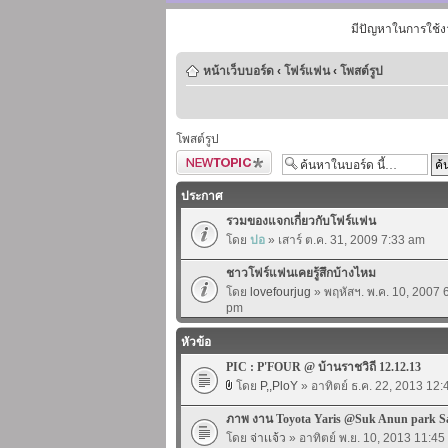
มีปัญหาในการใช้ง
หน้าเว็บบอร์ด
‹
โฟร์แฟน
‹
โพสต์รูป
โพสต์รูป
ตั้งกระทู้ใหม่
ประกาศ
รวมของแจกเกี่ยวกับโฟร์แฟน
โดย
ปอ
» เสาร์ ต.ค. 31, 2009 7:33 am
ชาวโฟร์แฟนเคยรู้สึกบ้างไหม
โดย
lovefourjug
» พฤหัสฯ. พ.ค. 10, 2007 
pm
หัวข้อ
PIC : P'FOUR @ บ้านราชวิถี 12.12.13
โดย
P,,PloY
» อาทิตย์ ธ.ค. 22, 2013 12
ภาพ งาน Toyota Yaris @Suk Anun park S
โดย
จ่าเเจ้ว
» อาทิตย์ พ.ย. 10, 2013 11:4