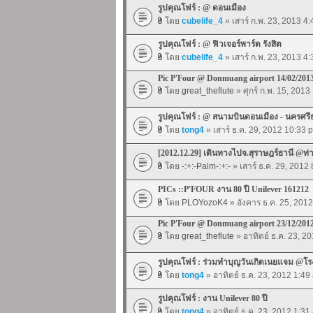
รูปคุณโฟร์ : @ ดอนเมือง
โดย
cubelife_4
» เสาร์ ก.พ. 23, 2013 4
รูปคุณโฟร์ : @ ฟิวเจอร์พาร์ด รังสิต
โดย
cubelife_4
» เสาร์ ก.พ. 23, 2013 4
Pic P'Four @ Donmuang airport 14/02/201
โดย
great_theflute
» ศุกร์ ก.พ. 15, 2013
รูปคุณโฟร์ : @ สนามบินดอนเมือง - นครศร
โดย
tong4
» เสาร์ ธ.ค. 29, 2012 10:33 
[2012.12.29] เดินทางไปจ.สุราษฎร์ธานี @
โดย
-:+:-Palm-:+:-
» เสาร์ ธ.ค. 29, 2012
PICs ::P'FOUR งาน 80 ปี Unilever 161212
โดย
PLOYozoK4
» อังคาร ธ.ค. 25, 201
Pic P'Four @ Donmuang airport 23/12/201
โดย
great_theflute
» อาทิตย์ ธ.ค. 23, 2
รูปคุณโฟร์ : ร่วมทำบุญวันเกิดเนยแจม @โ
โดย
tong4
» อาทิตย์ ธ.ค. 23, 2012 1:49
รูปคุณโฟร์ : งาน Unilever 80 ปี
โดย
tong4
» อาทิตย์ ธ.ค. 23, 2012 1:31