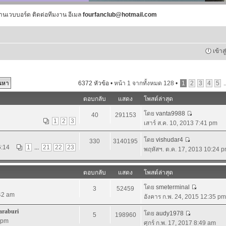
านเวบบอร์ด ติดต่อทีมงาน อีเมล
fourfanclub@hotmail.com
เข้าส
6372 หัวข้อ •
หน้า
1
จากทั้งหมด
128
•
1
2
3
4
5
.
ตอบกลับ
แสดง
โพสต์ล่าสุด
โดย
vanta9988
40
291153
1
2
3
เสาร์ ส.ค. 10, 2013 7:41 pm
โดย
vishudar4
330
3140195
6:14
1
...
21
22
23
พฤหัสฯ. ต.ค. 17, 2013 10:24 
ตอบกลับ
แสดง
โพสต์ล่าสุด
โดย
smeterminal
3
52459
:42 am
อังคาร ก.พ. 24, 2015 12:35 pm
araburi
โดย
audy1978
5
198960
5 pm
ศุกร์ ก.พ. 17, 2017 8:49 am