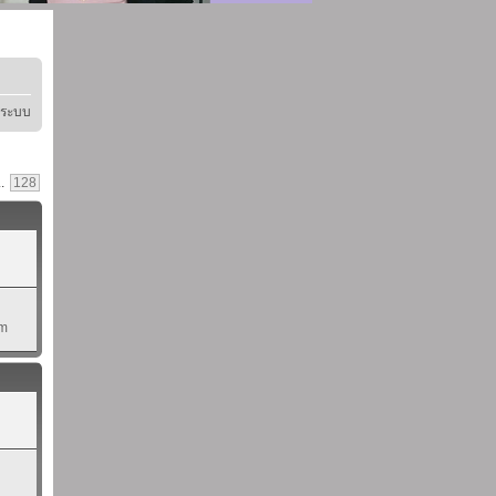
ู่ระบบ
..
128
pm