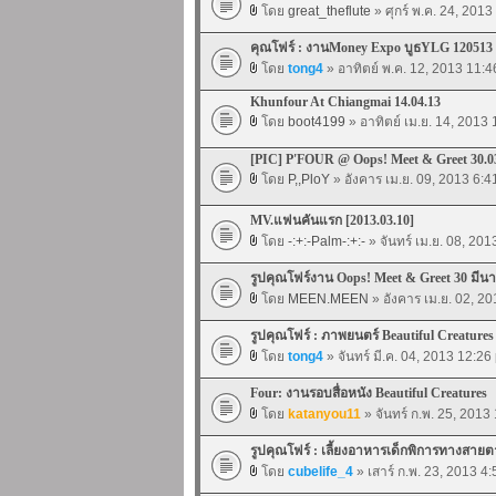
โดย
great_theflute
» ศุกร์ พ.ค. 24, 201
คุณโฟร์ : งานMoney Expo บูธYLG 120513
โดย
tong4
» อาทิตย์ พ.ค. 12, 2013 11:
Khunfour At Chiangmai 14.04.13
โดย
boot4199
» อาทิตย์ เม.ย. 14, 2013
[PIC] P'FOUR @ Oops! Meet & Greet 30.0
โดย
P,,PloY
» อังคาร เม.ย. 09, 2013 6:
MV.แฟนคันแรก [2013.03.10]
โดย
-:+:-Palm-:+:-
» จันทร์ เม.ย. 08, 20
รูปคุณโฟร์งาน Oops! Meet & Greet 30 มีนา
โดย
MEEN.MEEN
» อังคาร เม.ย. 02, 2
รูปคุณโฟร์ : ภาพยนตร์ Beautiful Creatures
โดย
tong4
» จันทร์ มี.ค. 04, 2013 12:26
Four: งานรอบสื่อหนัง Beautiful Creatures
โดย
katanyou11
» จันทร์ ก.พ. 25, 2013
รูปคุณโฟร์ : เลี้ยงอาหารเด็กพิการทางสายต
โดย
cubelife_4
» เสาร์ ก.พ. 23, 2013 4