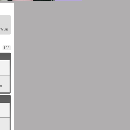
ู่ระบบ
..
128
pm