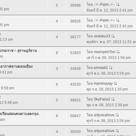
โดย
-:+:-Palm-:+:-
5
39586
:45 pm
จันทร์ มี.ค. 11, 2013 2:41 pm
โดย
-:+:-Palm-:+:-
4
36926
:35 pm
จันทร์ มี.ค. 11, 2013 2:42 pm
3
โดย
soduku33
4
38177
 1:13 am
พฤหัสฯ. พ.ย. 07, 2013 11:51 
ีธรรมราช > สุราษฎร์ธาน
โดย
meenpimTon
8
51803
pm
เสาร์ ก.พ. 09, 2013 1:56 pm
ท่าอากาศยานดอนเมือง
โดย
pimdati1
3
34838
 8:41 pm
ศุกร์ พ.ย. 08, 2013 5:59 pm
โดย
Hammayqy
6
43530
2 9:59 pm
พุธ ก.ย. 18, 2013 1:33 pm
2
โดย
SkyFairy2
5
39651
012 6:48 pm
พุธ ก.พ. 06, 2013 2:39 pm
รงเรียนสอนคนตาบอดกรุงเ
โดย
artjureallove
8
50847
 am
ศุกร์ ก.พ. 08, 2013 2:54 pm
โดย
artjureallove
4
36500
 am