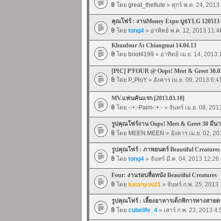
โดย
great_theflute
» ศุกร์ พ.ค. 24, 201
คุณโฟร์ : งานMoney Expo บูธYLG 120513
โดย
tong4
» อาทิตย์ พ.ค. 12, 2013 11:
Khunfour At Chiangmai 14.04.13
โดย
boot4199
» อาทิตย์ เม.ย. 14, 2013
[PIC] P'FOUR @ Oops! Meet & Greet 30.0
โดย
P,,PloY
» อังคาร เม.ย. 09, 2013 6:
MV.แฟนคันแรก [2013.03.10]
โดย
-:+:-Palm-:+:-
» จันทร์ เม.ย. 08, 20
รูปคุณโฟร์งาน Oops! Meet & Greet 30 มีนา
โดย
MEEN.MEEN
» อังคาร เม.ย. 02, 2
รูปคุณโฟร์ : ภาพยนตร์ Beautiful Creatures
โดย
tong4
» จันทร์ มี.ค. 04, 2013 12:26
Four: งานรอบสื่อหนัง Beautiful Creatures
โดย
katanyou11
» จันทร์ ก.พ. 25, 2013
รูปคุณโฟร์ : เลี้ยงอาหารเด็กพิการทางสายต
โดย
cubelife_4
» เสาร์ ก.พ. 23, 2013 4