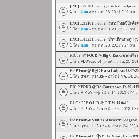
[PIC] 130330 P'Four @ Central Ladproa
โดย
jann
» พุธ ต.ค. 23, 2013 9:46 pm
[PIC] 121216 P'Four @ สนามไทยญี่ปุ่นดิน
โดย
jann
» พุธ ต.ค. 23, 2013 9:35 pm
[PIC] 131023 P'Four @ บ้านเด็กนนทภูมิ (ป
โดย
jann
» พุธ ต.ค. 23, 2013 9:24 pm
PICs :: P"FOUR @ Big C Extra ลาดพร้าว
โดย
PLOYozoK4
» พฤหัสฯ. ก.ค. 25, 20
Pic P'Four @ BigC Extra Ladprao 13/07/20
โดย
great_theflute
» อาทิตย์ ก.ค. 14, 2
PIC P'FOUR @ RS Countdown To 2014 F
โดย
P,,PloY
» ศุกร์ มิ.ย. 14, 2013 6:44 
P I C : P ' F O U R @ C T W 15.0413
โดย
P,,PloY
» อังคาร มิ.ย. 04, 2013 4:3
Pic P'Four @ รายการ Wherever, Bangkok T
โดย
great_theflute
» ศุกร์ พ.ค. 24, 201
Pic P'Four @ C. บู้ทYLG, Money Expo ชาเล