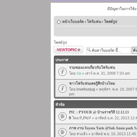
มีปัญหาในการใช้ง
หน้าเว็บบอร์ด
‹
โฟร์แฟน
‹
โพสต์รูป
โพสต์รูป
ตั้งกระทู้ใหม่
ประกาศ
รวมของแจกเกี่ยวกับโฟร์แฟน
โดย
ปอ
» เสาร์ ต.ค. 31, 2009 7:33 am
ชาวโฟร์แฟนเคยรู้สึกบ้างไหม
โดย
lovefourjug
» พฤหัสฯ. พ.ค. 10, 2007 
pm
หัวข้อ
PIC : P'FOUR @ บ้านราชวิถี 12.12.13
โดย
P,,PloY
» อาทิตย์ ธ.ค. 22, 2013 12
ภาพ งาน Toyota Yaris @Suk Anun park S
โดย
จ่าเเจ้ว
» อาทิตย์ พ.ย. 10, 2013 11:4