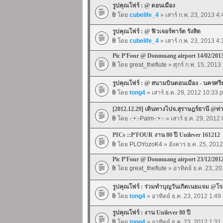
รูปคุณโฟร์ : @ ดอนเมือง
โดย
cubelife_4
» เสาร์ ก.พ. 23, 2013 4
รูปคุณโฟร์ : @ ฟิวเจอร์พาร์ด รังสิต
โดย
cubelife_4
» เสาร์ ก.พ. 23, 2013 4
Pic P'Four @ Donmuang airport 14/02/201
โดย
great_theflute
» ศุกร์ ก.พ. 15, 2013
รูปคุณโฟร์ : @ สนามบินดอนเมือง - นครศร
โดย
tong4
» เสาร์ ธ.ค. 29, 2012 10:33 
[2012.12.29] เดินทางไปจ.สุราษฎร์ธานี @
โดย
-:+:-Palm-:+:-
» เสาร์ ธ.ค. 29, 2012
PICs ::P'FOUR งาน 80 ปี Unilever 161212
โดย
PLOYozoK4
» อังคาร ธ.ค. 25, 201
Pic P'Four @ Donmuang airport 23/12/201
โดย
great_theflute
» อาทิตย์ ธ.ค. 23, 2
รูปคุณโฟร์ : ร่วมทำบุญวันเกิดเนยแจม @โ
โดย
tong4
» อาทิตย์ ธ.ค. 23, 2012 1:49
รูปคุณโฟร์ : งาน Unilever 80 ปี
โดย
tong4
» อาทิตย์ ธ.ค. 23, 2012 1:31