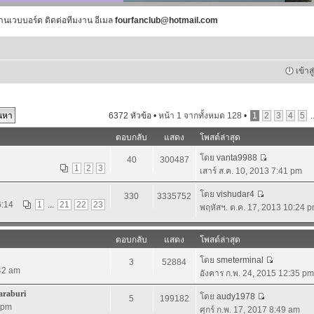
านเวบบอร์ด ติดต่อทีมงาน อีเมล
fourfanclub@hotmail.com
เข้าส
6372 หัวข้อ •
หน้า
1
จากทั้งหมด
128
•
1
2
3
4
5
.
ตอบกลับ
แสดง
โพสต์ล่าสุด
โดย
vanta9988
40
300487
1
2
3
เสาร์ ส.ค. 10, 2013 7:41 pm
โดย
vishudar4
330
3335752
6:14
1
...
21
22
23
พฤหัสฯ. ต.ค. 17, 2013 10:24 
ตอบกลับ
แสดง
โพสต์ล่าสุด
โดย
smeterminal
3
52884
:42 am
อังคาร ก.พ. 24, 2015 12:35 pm
araburi
โดย
audy1978
5
199182
5 pm
ศุกร์ ก.พ. 17, 2017 8:49 am