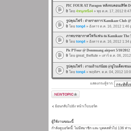
PIC FOUR AT Paragon หลังจบคอนเสิร์ต De
โดย
4หนุงหนิง4
» พุธ ต.ค. 17, 2012 8:4
รูปคุณโฟร์ : ถ่ายรายการ Kamikaze Club 
โดย
tong4
» อังคาร ต.ค. 16, 2012 1:46
ภาพบรรยากาศโฟร์แฟน ณ Kamikaze The 5t
โดย
tong4
» อังคาร ต.ค. 16, 2012 1:34
Pic P'Four @ Donmuang airport 5/10/2012
โดย
great_theflute
» เสาร์ ต.ค. 06, 201
รูปคุณโฟร์ : งานเถ้าแก่น้อย @ยูไนเต็ดเซนเ
โดย
tong4
» พฤหัสฯ. ต.ค. 04, 2012 10:
แสดงกระทู้จาก:
ตั้งกระทู้ใหม่
ย้อนกลับไปยัง หน้าเว็บบอร์ด
ผู้ใช้งานขณะนี้
กำลังดูบอร์ดนี้: ไม่มีสมาชิก และ บุคคลทั่วไป 136 ท่า