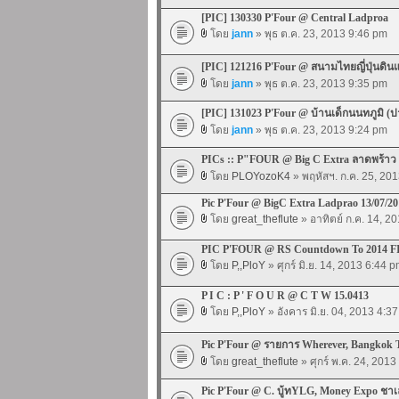
[PIC] 130330 P'Four @ Central Ladproa
โดย
jann
» พุธ ต.ค. 23, 2013 9:46 pm
[PIC] 121216 P'Four @ สนามไทยญี่ปุ่นดิน
โดย
jann
» พุธ ต.ค. 23, 2013 9:35 pm
[PIC] 131023 P'Four @ บ้านเด็กนนทภูมิ (ป
โดย
jann
» พุธ ต.ค. 23, 2013 9:24 pm
PICs :: P"FOUR @ Big C Extra ลาดพร้าว
โดย
PLOYozoK4
» พฤหัสฯ. ก.ค. 25, 20
Pic P'Four @ BigC Extra Ladprao 13/07/20
โดย
great_theflute
» อาทิตย์ ก.ค. 14, 2
PIC P'FOUR @ RS Countdown To 2014 F
โดย
P,,PloY
» ศุกร์ มิ.ย. 14, 2013 6:44 
P I C : P ' F O U R @ C T W 15.0413
โดย
P,,PloY
» อังคาร มิ.ย. 04, 2013 4:3
Pic P'Four @ รายการ Wherever, Bangkok T
โดย
great_theflute
» ศุกร์ พ.ค. 24, 201
Pic P'Four @ C. บู้ทYLG, Money Expo ชาเล