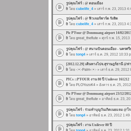
รูปคุณโฟร์ : @ ดอนเมือง
โดย
cubelife_4
» เสาร์ ก.พ. 23, 2013 4
รูปคุณโฟร์ : @ ฟิวเจอร์พาร์ด รังสิต
โดย
cubelife_4
» เสาร์ ก.พ. 23, 2013 4
Pic P'Four @ Donmuang airport 14/02/201
โดย
great_theflute
» ศุกร์ ก.พ. 15, 2013
รูปคุณโฟร์ : @ สนามบินดอนเมือง - นครศร
โดย
tong4
» เสาร์ ธ.ค. 29, 2012 10:33 
[2012.12.29] เดินทางไปจ.สุราษฎร์ธานี @
โดย
-:+:-Palm-:+:-
» เสาร์ ธ.ค. 29, 2012
PICs ::P'FOUR งาน 80 ปี Unilever 161212
โดย
PLOYozoK4
» อังคาร ธ.ค. 25, 201
Pic P'Four @ Donmuang airport 23/12/201
โดย
great_theflute
» อาทิตย์ ธ.ค. 23, 2
รูปคุณโฟร์ : ร่วมทำบุญวันเกิดเนยแจม @โ
โดย
tong4
» อาทิตย์ ธ.ค. 23, 2012 1:49
รูปคุณโฟร์ : งาน Unilever 80 ปี
โดย
tong4
» อาทิตย์ ธ.ค. 23, 2012 1:31