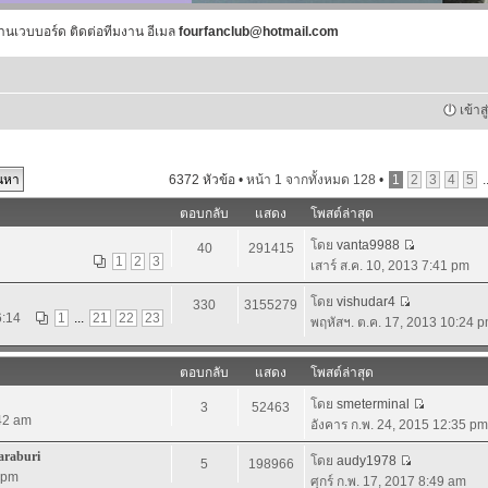
านเวบบอร์ด ติดต่อทีมงาน อีเมล
fourfanclub@hotmail.com
เข้าส
6372 หัวข้อ •
หน้า
1
จากทั้งหมด
128
•
1
2
3
4
5
.
ตอบกลับ
แสดง
โพสต์ล่าสุด
โดย
vanta9988
40
291415
1
2
3
เสาร์ ส.ค. 10, 2013 7:41 pm
โดย
vishudar4
330
3155279
6:14
1
...
21
22
23
พฤหัสฯ. ต.ค. 17, 2013 10:24 
ตอบกลับ
แสดง
โพสต์ล่าสุด
โดย
smeterminal
3
52463
:42 am
อังคาร ก.พ. 24, 2015 12:35 pm
araburi
โดย
audy1978
5
198966
5 pm
ศุกร์ ก.พ. 17, 2017 8:49 am