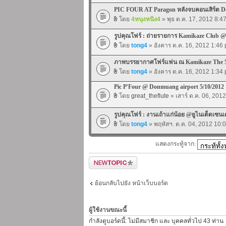
PIC FOUR AT Paragon หลังจบคอนเสิร์ต De
โดย
4หนุงหนิง4
» พุธ ต.ค. 17, 2012 8:4
รูปคุณโฟร์ : ถ่ายรายการ Kamikaze Club 
โดย
tong4
» อังคาร ต.ค. 16, 2012 1:46
ภาพบรรยากาศโฟร์แฟน ณ Kamikaze The 5t
โดย
tong4
» อังคาร ต.ค. 16, 2012 1:34
Pic P'Four @ Donmuang airport 5/10/2012
โดย
great_theflute
» เสาร์ ต.ค. 06, 201
รูปคุณโฟร์ : งานเถ้าแก่น้อย @ยูไนเต็ดเซนเ
โดย
tong4
» พฤหัสฯ. ต.ค. 04, 2012 10:
แสดงกระทู้จาก:
ตั้งกระทู้ใหม่
ย้อนกลับไปยัง หน้าเว็บบอร์ด
ผู้ใช้งานขณะนี้
กำลังดูบอร์ดนี้: ไม่มีสมาชิก และ บุคคลทั่วไป 43 ท่าน