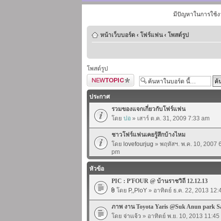
มีปัญหาในการใช้ง
หน้าเว็บบอร์ด
‹
โฟร์แฟน
‹
โพสต์รูป
โพสต์รูป
ตั้งกระทู้ใหม่
ประกาศ
รวมของแจกเกี่ยวกับโฟร์แฟน
โดย
ปอ
» เสาร์ ต.ค. 31, 2009 7:33 am
ชาวโฟร์แฟนเคยรู้สึกบ้างไหม
โดย
lovefourjug
» พฤหัสฯ. พ.ค. 10, 2007 
pm
หัวข้อ
PIC : P'FOUR @ บ้านราชวิถี 12.12.13
โดย
P,,PloY
» อาทิตย์ ธ.ค. 22, 2013 12
ภาพ งาน Toyota Yaris @Suk Anun park S
โดย
จ่าเเจ้ว
» อาทิตย์ พ.ย. 10, 2013 11:4