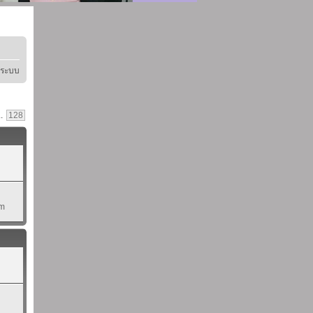
ู่ระบบ
..
128
pm