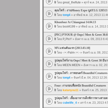
โดย
great_theflute
» ศุกร์ พ.ค. 24, 201
คุณโฟร์ : งานMoney Expo บูธYLG 120513
โดย
tong4
» อาทิตย์ พ.ค. 12, 2013 11:
Khunfour At Chiangmai 14.04.13
โดย
boot4199
» อาทิตย์ เม.ย. 14, 2013
[PIC] P'FOUR @ Oops! Meet & Greet 30.0
โดย
P,,PloY
» อังคาร เม.ย. 09, 2013 6:
MV.แฟนคันแรก [2013.03.10]
โดย
-:+:-Palm-:+:-
» จันทร์ เม.ย. 08, 20
รูปคุณโฟร์งาน Oops! Meet & Greet 30 มีนา
โดย
MEEN.MEEN
» อังคาร เม.ย. 02, 2
รูปคุณโฟร์ : ภาพยนตร์ Beautiful Creatures
โดย
tong4
» จันทร์ มี.ค. 04, 2013 12:26
Four: งานรอบสื่อหนัง Beautiful Creatures
โดย
katanyou11
» จันทร์ ก.พ. 25, 2013
รูปคุณโฟร์ : เลี้ยงอาหารเด็กพิการทางสายต
โดย
cubelife_4
» เสาร์ ก.พ. 23, 2013 4