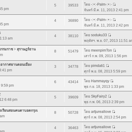
โดย
-:+:-Palm-:+:-
5
39533
:45 pm
จันทร์ มี.ค. 11, 2013 2:41 pm
โดย
-:+:-Palm-:+:-
4
36890
:35 pm
จันทร์ มี.ค. 11, 2013 2:42 pm
3
โดย
soduku33
4
38110
 1:13 am
พฤหัสฯ. พ.ย. 07, 2013 11:51 
ีธรรมราช > สุราษฎร์ธาน
โดย
meenpimTon
8
51479
pm
เสาร์ ก.พ. 09, 2013 1:56 pm
ท่าอากาศยานดอนเมือง
โดย
pimdati1
3
34778
 8:41 pm
ศุกร์ พ.ย. 08, 2013 5:59 pm
โดย
Hammayqy
6
43414
2 9:59 pm
พุธ ก.ย. 18, 2013 1:33 pm
2
โดย
SkyFairy2
5
39609
012 6:48 pm
พุธ ก.พ. 06, 2013 2:39 pm
รงเรียนสอนคนตาบอดกรุงเ
โดย
artjureallove
8
50728
 am
ศุกร์ ก.พ. 08, 2013 2:54 pm
โดย
artjureallove
4
36463
 am