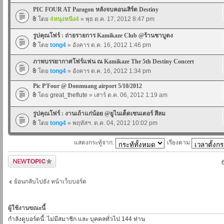
PIC FOUR AT Paragon หลังจบคอนเสิร์ต Destiny
โดย
4หนุงหนิง4
» พุธ ต.ค. 17, 2012 8:47 pm
รูปคุณโฟร์ : ถ่ายรายการ Kamikaze Club @ร้านชาบูตง
โดย
tong4
» อังคาร ต.ค. 16, 2012 1:46 pm
ภาพบรรยากาศโฟร์แฟน ณ Kamikaze The 5th Destiny Concert
โดย
tong4
» อังคาร ต.ค. 16, 2012 1:34 pm
Pic P'Four @ Donmuang airport 5/10/2012
โดย
great_theflute
» เสาร์ ต.ค. 06, 2012 1:19 am
รูปคุณโฟร์ : งานเถ้าแก่น้อย @ยูไนเต็ดเซนเตอร์ สีลม
โดย
tong4
» พฤหัสฯ. ต.ค. 04, 2012 10:02 pm
แสดงกระทู้จาก:
เรียงตาม
ตั้งกระทู้ใหม่
ย้อนกลับไปยัง หน้าเว็บบอร์ด
ผู้ใช้งานขณะนี้
กำลังดูบอร์ดนี้: ไม่มีสมาชิก และ บุคคลทั่วไป 144 ท่าน