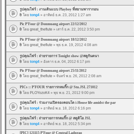
รูปคุณโฟร์ : งานเดินแบบ Playboy ที่สยามพารากอน
โดย
tong4
» อาทิตย์ ธ.ค. 23, 2012 1:27 am
Pic P'Four @ Donmuang airport 22/12/2012
โดย
great_theflute
» เสาร์ ธ.ค. 22, 2012 3:50 pm
Pic P'Four @ Donmuang airport 18/12/2012
โดย
great_theflute
» พุธ ธ.ค. 19, 2012 4:08 am
รูปคุณโฟร์ : ถ่ายรายการ Tonight show @สตูกันตนา
โดย
tong4
» อังคาร ธ.ค. 04, 2012 6:17 pm
Pic P'Four @ Donmuang airport 25/11/2012
โดย
great_theflute
» จันทร์ พ.ย. 26, 2012 2:08 am
PICs :: P'FOUR รายการกลมกิ๊ก @ Stu.JSL 271012
โดย
PLOYozoK4
» พุธ พ.ย. 21, 2012 9:00 pm
รูปคุณโฟร์ : ร่วมงานเปิดจองคอนโด i-House life amidst the par
โดย
tong4
» อาทิตย์ พ.ย. 18, 2012 6:16 pm
รูปคุณโฟร์ : ถ่ายรายการกลมกิ๊ก @ สตูดิโอ JSL
โดย
tong4
» อาทิตย์ พ.ย. 18, 2012 5:34 pm
[PIC] 121115 P'Four @ Central Ladprao