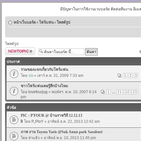
มีปัญหาในการใช้งานเวบบอร์ด ติดต่อทีมงาน อีเม
หน้าเว็บบอร์ด
‹
โฟร์แฟน
‹
โพสต์รูป
โพสต์รูป
ตั้งกระทู้ใหม่
ประกาศ
รวมของแจกเกี่ยวกับโฟร์แฟน
โดย
ปอ
» เสาร์ ต.ค. 31, 2009 7:33 am
1
2
3
ชาวโฟร์แฟนเคยรู้สึกบ้างไหม
โดย
lovefourjug
» พฤหัสฯ. พ.ค. 10, 2007 6:14
1
...
21
22
23
pm
หัวข้อ
PIC : P'FOUR @ บ้านราชวิถี 12.12.13
โดย
P,,PloY
» อาทิตย์ ธ.ค. 22, 2013 12:42 am
ภาพ งาน Toyota Yaris @Suk Anun park Saraburi
โดย
จ่าเเจ้ว
» อาทิตย์ พ.ย. 10, 2013 11:45 pm