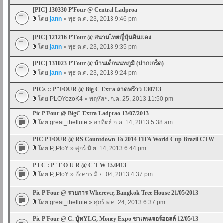
[PIC] 130330 P'Four @ Central Ladproa
โดย
jann
» พุธ ต.ค. 23, 2013 9:46 pm
[PIC] 121216 P'Four @ สนามไทยญี่ปุ่นดินแดง
โดย
jann
» พุธ ต.ค. 23, 2013 9:35 pm
[PIC] 131023 P'Four @ บ้านเด็กนนทภูมิ (ปากเกร็ด)
โดย
jann
» พุธ ต.ค. 23, 2013 9:24 pm
PICs :: P"FOUR @ Big C Extra ลาดพร้าว 130713
โดย
PLOYozoK4
» พฤหัสฯ. ก.ค. 25, 2013 11:50 pm
Pic P'Four @ BigC Extra Ladprao 13/07/2013
โดย
great_theflute
» อาทิตย์ ก.ค. 14, 2013 5:38 am
PIC P'FOUR @ RS Countdown To 2014 FIFA World Cup Brazil CTW
โดย
P,,PloY
» ศุกร์ มิ.ย. 14, 2013 6:44 pm
P I C : P ' F O U R @ C T W 15.0413
โดย
P,,PloY
» อังคาร มิ.ย. 04, 2013 4:37 pm
Pic P'Four @ รายการ Wherever, Bangkok Tree House 21/05/2013
โดย
great_theflute
» ศุกร์ พ.ค. 24, 2013 6:37 pm
Pic P'Four @ C. บู้ทYLG, Money Expo ชาเลนเจอร์ฮอลล์ 12/05/13