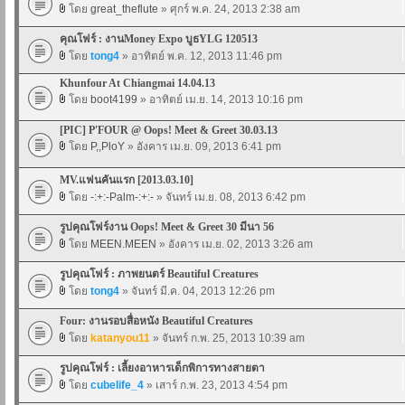
โดย
great_theflute
» ศุกร์ พ.ค. 24, 2013 2:38 am
คุณโฟร์ : งานMoney Expo บูธYLG 120513
โดย
tong4
» อาทิตย์ พ.ค. 12, 2013 11:46 pm
Khunfour At Chiangmai 14.04.13
โดย
boot4199
» อาทิตย์ เม.ย. 14, 2013 10:16 pm
[PIC] P'FOUR @ Oops! Meet & Greet 30.03.13
โดย
P,,PloY
» อังคาร เม.ย. 09, 2013 6:41 pm
MV.แฟนคันแรก [2013.03.10]
โดย
-:+:-Palm-:+:-
» จันทร์ เม.ย. 08, 2013 6:42 pm
รูปคุณโฟร์งาน Oops! Meet & Greet 30 มีนา 56
โดย
MEEN.MEEN
» อังคาร เม.ย. 02, 2013 3:26 am
รูปคุณโฟร์ : ภาพยนตร์ Beautiful Creatures
โดย
tong4
» จันทร์ มี.ค. 04, 2013 12:26 pm
Four: งานรอบสื่อหนัง Beautiful Creatures
โดย
katanyou11
» จันทร์ ก.พ. 25, 2013 10:39 am
รูปคุณโฟร์ : เลี้ยงอาหารเด็กพิการทางสายตา
โดย
cubelife_4
» เสาร์ ก.พ. 23, 2013 4:54 pm