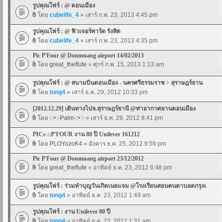
รูปคุณโฟร์ : @ ดอนเมือง
โดย
cubelife_4
» เสาร์ ก.พ. 23, 2013 4:45 pm
รูปคุณโฟร์ : @ ฟิวเจอร์พาร์ด รังสิต
โดย
cubelife_4
» เสาร์ ก.พ. 23, 2013 4:35 pm
Pic P'Four @ Donmuang airport 14/02/2013
โดย
great_theflute
» ศุกร์ ก.พ. 15, 2013 1:13 am
รูปคุณโฟร์ : @ สนามบินดอนเมือง - นครศรีธรรมราช > สุราษฎร์ธาน
โดย
tong4
» เสาร์ ธ.ค. 29, 2012 10:33 pm
[2012.12.29] เดินทางไปจ.สุราษฎร์ธานี @ท่าอากาศยานดอนเมือง
โดย
-:+:-Palm-:+:-
» เสาร์ ธ.ค. 29, 2012 8:41 pm
PICs ::P'FOUR งาน 80 ปี Unilever 161212
โดย
PLOYozoK4
» อังคาร ธ.ค. 25, 2012 9:59 pm
Pic P'Four @ Donmuang airport 23/12/2012
โดย
great_theflute
» อาทิตย์ ธ.ค. 23, 2012 6:48 pm
รูปคุณโฟร์ : ร่วมทำบุญวันเกิดเนยแจม @โรงเรียนสอนคนตาบอดกรุงเ
โดย
tong4
» อาทิตย์ ธ.ค. 23, 2012 1:49 am
รูปคุณโฟร์ : งาน Unilever 80 ปี
โดย
tong4
» อาทิตย์ ธ.ค. 23, 2012 1:31 am