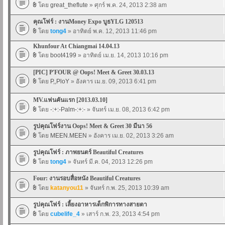
โดย
great_theflute
» ศุกร์ พ.ค. 24, 2013 2:38 am
คุณโฟร์ : งานMoney Expo บูธYLG 120513
โดย
tong4
» อาทิตย์ พ.ค. 12, 2013 11:46 pm
Khunfour At Chiangmai 14.04.13
โดย
boot4199
» อาทิตย์ เม.ย. 14, 2013 10:16 pm
[PIC] P'FOUR @ Oops! Meet & Greet 30.03.13
โดย
P,,PloY
» อังคาร เม.ย. 09, 2013 6:41 pm
MV.แฟนคันแรก [2013.03.10]
โดย
-:+:-Palm-:+:-
» จันทร์ เม.ย. 08, 2013 6:42 pm
รูปคุณโฟร์งาน Oops! Meet & Greet 30 มีนา 56
โดย
MEEN.MEEN
» อังคาร เม.ย. 02, 2013 3:26 am
รูปคุณโฟร์ : ภาพยนตร์ Beautiful Creatures
โดย
tong4
» จันทร์ มี.ค. 04, 2013 12:26 pm
Four: งานรอบสื่อหนัง Beautiful Creatures
โดย
katanyou11
» จันทร์ ก.พ. 25, 2013 10:39 am
รูปคุณโฟร์ : เลี้ยงอาหารเด็กพิการทางสายตา
โดย
cubelife_4
» เสาร์ ก.พ. 23, 2013 4:54 pm