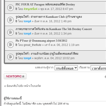
PIC FOUR AT Paragon หลังจบคอนเสิร์ต Destiny
โดย
4หนุงหนิง4
» พุธ ต.ค. 17, 2012 8:47 pm
รูปคุณโฟร์ : ถ่ายรายการ Kamikaze Club @ร้านชาบูตง
โดย
tong4
» อังคาร ต.ค. 16, 2012 1:46 pm
ภาพบรรยากาศโฟร์แฟน ณ Kamikaze The 5th Destiny Concert
โดย
tong4
» อังคาร ต.ค. 16, 2012 1:34 pm
Pic P'Four @ Donmuang airport 5/10/2012
โดย
great_theflute
» เสาร์ ต.ค. 06, 2012 1:19 am
รูปคุณโฟร์ : งานเถ้าแก่น้อย @ยูไนเต็ดเซนเตอร์ สีลม
โดย
tong4
» พฤหัสฯ. ต.ค. 04, 2012 10:02 pm
แสดงกระทู้จาก:
เรียงตาม
ตั้งกระทู้ใหม่
ย้อนกลับไปยัง หน้าเว็บบอร์ด
ผู้ใช้งานขณะนี้
กำลังดูบอร์ดนี้: ไม่มีสมาชิก และ บุคคลทั่วไป 184 ท่าน