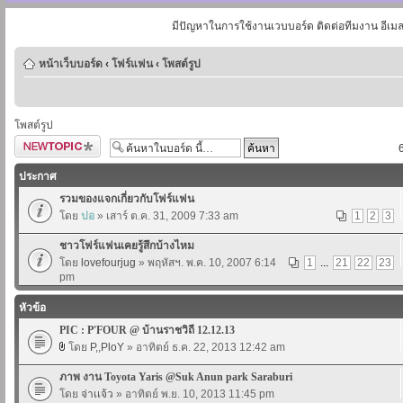
มีปัญหาในการใช้งานเวบบอร์ด ติดต่อทีมงาน อีเม
หน้าเว็บบอร์ด
‹
โฟร์แฟน
‹
โพสต์รูป
โพสต์รูป
ตั้งกระทู้ใหม่
ประกาศ
รวมของแจกเกี่ยวกับโฟร์แฟน
โดย
ปอ
» เสาร์ ต.ค. 31, 2009 7:33 am
1
2
3
ชาวโฟร์แฟนเคยรู้สึกบ้างไหม
โดย
lovefourjug
» พฤหัสฯ. พ.ค. 10, 2007 6:14
1
...
21
22
23
pm
หัวข้อ
PIC : P'FOUR @ บ้านราชวิถี 12.12.13
โดย
P,,PloY
» อาทิตย์ ธ.ค. 22, 2013 12:42 am
ภาพ งาน Toyota Yaris @Suk Anun park Saraburi
โดย
จ่าเเจ้ว
» อาทิตย์ พ.ย. 10, 2013 11:45 pm