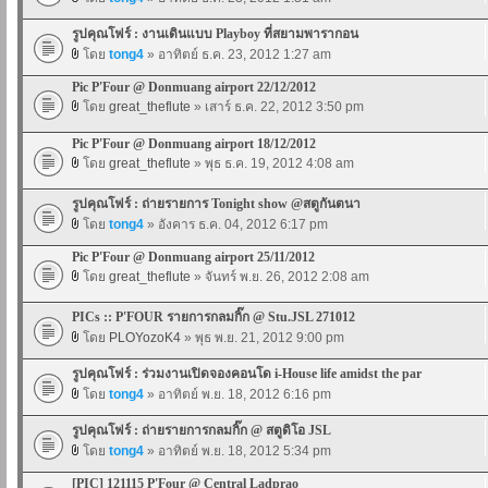
รูปคุณโฟร์ : งานเดินแบบ Playboy ที่สยามพารากอน
โดย
tong4
» อาทิตย์ ธ.ค. 23, 2012 1:27 am
Pic P'Four @ Donmuang airport 22/12/2012
โดย
great_theflute
» เสาร์ ธ.ค. 22, 2012 3:50 pm
Pic P'Four @ Donmuang airport 18/12/2012
โดย
great_theflute
» พุธ ธ.ค. 19, 2012 4:08 am
รูปคุณโฟร์ : ถ่ายรายการ Tonight show @สตูกันตนา
โดย
tong4
» อังคาร ธ.ค. 04, 2012 6:17 pm
Pic P'Four @ Donmuang airport 25/11/2012
โดย
great_theflute
» จันทร์ พ.ย. 26, 2012 2:08 am
PICs :: P'FOUR รายการกลมกิ๊ก @ Stu.JSL 271012
โดย
PLOYozoK4
» พุธ พ.ย. 21, 2012 9:00 pm
รูปคุณโฟร์ : ร่วมงานเปิดจองคอนโด i-House life amidst the par
โดย
tong4
» อาทิตย์ พ.ย. 18, 2012 6:16 pm
รูปคุณโฟร์ : ถ่ายรายการกลมกิ๊ก @ สตูดิโอ JSL
โดย
tong4
» อาทิตย์ พ.ย. 18, 2012 5:34 pm
[PIC] 121115 P'Four @ Central Ladprao