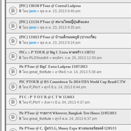
[PIC] 130330 P'Four @ Central Ladproa
โดย
jann
» พุธ ต.ค. 23, 2013 9:46 pm
[PIC] 121216 P'Four @ สนามไทยญี่ปุ่นดินแดง
โดย
jann
» พุธ ต.ค. 23, 2013 9:35 pm
[PIC] 131023 P'Four @ บ้านเด็กนนทภูมิ (ปากเกร็ด)
โดย
jann
» พุธ ต.ค. 23, 2013 9:24 pm
PICs :: P"FOUR @ Big C Extra ลาดพร้าว 130713
โดย
PLOYozoK4
» พฤหัสฯ. ก.ค. 25, 2013 11:50 pm
Pic P'Four @ BigC Extra Ladprao 13/07/2013
โดย
great_theflute
» อาทิตย์ ก.ค. 14, 2013 5:38 am
PIC P'FOUR @ RS Countdown To 2014 FIFA World Cup Brazil CTW
โดย
P,,PloY
» ศุกร์ มิ.ย. 14, 2013 6:44 pm
P I C : P ' F O U R @ C T W 15.0413
โดย
P,,PloY
» อังคาร มิ.ย. 04, 2013 4:37 pm
Pic P'Four @ รายการ Wherever, Bangkok Tree House 21/05/2013
โดย
great_theflute
» ศุกร์ พ.ค. 24, 2013 6:37 pm
Pic P'Four @ C. บู้ทYLG, Money Expo ชาเลนเจอร์ฮอลล์ 12/05/13