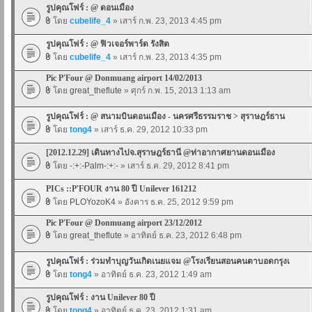
รูปคุณโฟร์ : @ ดอนเมือง
โดย
cubelife_4
» เสาร์ ก.พ. 23, 2013 4:45 pm
รูปคุณโฟร์ : @ ฟิวเจอร์พาร์ด รังสิต
โดย
cubelife_4
» เสาร์ ก.พ. 23, 2013 4:35 pm
Pic P'Four @ Donmuang airport 14/02/2013
โดย
great_theflute
» ศุกร์ ก.พ. 15, 2013 1:13 am
รูปคุณโฟร์ : @ สนามบินดอนเมือง - นครศรีธรรมราช > สุราษฎร์ธาน
โดย
tong4
» เสาร์ ธ.ค. 29, 2012 10:33 pm
[2012.12.29] เดินทางไปจ.สุราษฎร์ธานี @ท่าอากาศยานดอนเมือง
โดย
-:+:-Palm-:+:-
» เสาร์ ธ.ค. 29, 2012 8:41 pm
PICs ::P'FOUR งาน 80 ปี Unilever 161212
โดย
PLOYozoK4
» อังคาร ธ.ค. 25, 2012 9:59 pm
Pic P'Four @ Donmuang airport 23/12/2012
โดย
great_theflute
» อาทิตย์ ธ.ค. 23, 2012 6:48 pm
รูปคุณโฟร์ : ร่วมทำบุญวันเกิดเนยแจม @โรงเรียนสอนคนตาบอดกรุงเ
โดย
tong4
» อาทิตย์ ธ.ค. 23, 2012 1:49 am
รูปคุณโฟร์ : งาน Unilever 80 ปี
โดย
tong4
» อาทิตย์ ธ.ค. 23, 2012 1:31 am