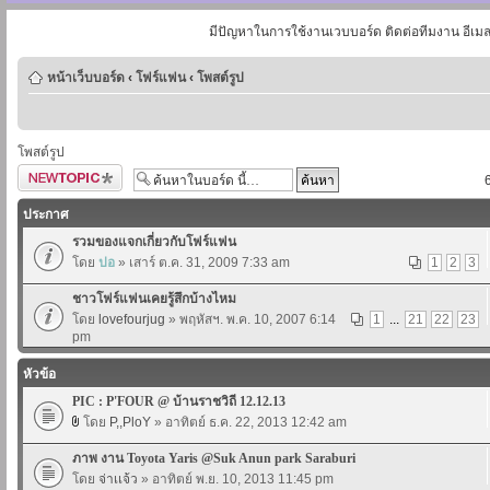
มีปัญหาในการใช้งานเวบบอร์ด ติดต่อทีมงาน อีเม
หน้าเว็บบอร์ด
‹
โฟร์แฟน
‹
โพสต์รูป
โพสต์รูป
ตั้งกระทู้ใหม่
ประกาศ
รวมของแจกเกี่ยวกับโฟร์แฟน
โดย
ปอ
» เสาร์ ต.ค. 31, 2009 7:33 am
1
2
3
ชาวโฟร์แฟนเคยรู้สึกบ้างไหม
โดย
lovefourjug
» พฤหัสฯ. พ.ค. 10, 2007 6:14
1
...
21
22
23
pm
หัวข้อ
PIC : P'FOUR @ บ้านราชวิถี 12.12.13
โดย
P,,PloY
» อาทิตย์ ธ.ค. 22, 2013 12:42 am
ภาพ งาน Toyota Yaris @Suk Anun park Saraburi
โดย
จ่าเเจ้ว
» อาทิตย์ พ.ย. 10, 2013 11:45 pm