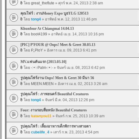
โดย
great_theflute
» ศุกร์ พ.ค. 24, 2013 2:38 am
คุณโฟร์ : งานMoney Expo บูธYLG 120513
โดย
tong4
» อาทิตย์ พ.ค. 12, 2013 11:46 pm
Khunfour At Chiangmai 14.04.13
โดย
boot4199
» อาทิตย์ เม.ย. 14, 2013 10:16 pm
[PIC] P'FOUR @ Oops! Meet & Greet 30.03.13
โดย
P,,PloY
» อังคาร เม.ย. 09, 2013 6:41 pm
MV.แฟนคันแรก [2013.03.10]
โดย
-:+:-Palm-:+:-
» จันทร์ เม.ย. 08, 2013 6:42 pm
รูปคุณโฟร์งาน Oops! Meet & Greet 30 มีนา 56
โดย
MEEN.MEEN
» อังคาร เม.ย. 02, 2013 3:26 am
รูปคุณโฟร์ : ภาพยนตร์ Beautiful Creatures
โดย
tong4
» จันทร์ มี.ค. 04, 2013 12:26 pm
Four: งานรอบสื่อหนัง Beautiful Creatures
โดย
katanyou11
» จันทร์ ก.พ. 25, 2013 10:39 am
รูปคุณโฟร์ : เลี้ยงอาหารเด็กพิการทางสายตา
โดย
cubelife_4
» เสาร์ ก.พ. 23, 2013 4:54 pm