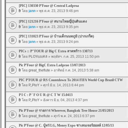
[PIC] 130330 P'Four @ Central Ladproa
โดย
jann
» พุธ ต.ค. 23, 2013 9:46 pm
[PIC] 121216 P'Four @ สนามไทยญี่ปุ่นดินแดง
โดย
jann
» พุธ ต.ค. 23, 2013 9:35 pm
[PIC] 131023 P'Four @ บ้านเด็กนนทภูมิ (ปากเกร็ด)
โดย
jann
» พุธ ต.ค. 23, 2013 9:24 pm
PICs :: P"FOUR @ Big C Extra ลาดพร้าว 130713
โดย
PLOYozoK4
» พฤหัสฯ. ก.ค. 25, 2013 11:50 pm
Pic P'Four @ BigC Extra Ladprao 13/07/2013
โดย
great_theflute
» อาทิตย์ ก.ค. 14, 2013 5:38 am
PIC P'FOUR @ RS Countdown To 2014 FIFA World Cup Brazil CTW
โดย
P,,PloY
» ศุกร์ มิ.ย. 14, 2013 6:44 pm
P I C : P ' F O U R @ C T W 15.0413
โดย
P,,PloY
» อังคาร มิ.ย. 04, 2013 4:37 pm
Pic P'Four @ รายการ Wherever, Bangkok Tree House 21/05/2013
โดย
great_theflute
» ศุกร์ พ.ค. 24, 2013 6:37 pm
Pic P'Four @ C. บู้ทYLG, Money Expo ชาเลนเจอร์ฮอลล์ 12/05/13