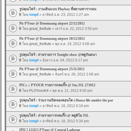
รูปคุณโฟร์ : งานเดินแบบ Playboy ที่สยามพารากอน
โดย
tong4
» อาทิตย์ ธ.ค. 23, 2012 1:27 am
Pic P'Four @ Donmuang airport 22/12/2012
โดย
great_theflute
» เสาร์ ธ.ค. 22, 2012 3:50 pm
Pic P'Four @ Donmuang airport 18/12/2012
โดย
great_theflute
» พุธ ธ.ค. 19, 2012 4:08 am
รูปคุณโฟร์ : ถ่ายรายการ Tonight show @สตูกันตนา
โดย
tong4
» อังคาร ธ.ค. 04, 2012 6:17 pm
Pic P'Four @ Donmuang airport 25/11/2012
โดย
great_theflute
» จันทร์ พ.ย. 26, 2012 2:08 am
PICs :: P'FOUR รายการกลมกิ๊ก @ Stu.JSL 271012
โดย
PLOYozoK4
» พุธ พ.ย. 21, 2012 9:00 pm
รูปคุณโฟร์ : ร่วมงานเปิดจองคอนโด i-House life amidst the par
โดย
tong4
» อาทิตย์ พ.ย. 18, 2012 6:16 pm
รูปคุณโฟร์ : ถ่ายรายการกลมกิ๊ก @ สตูดิโอ JSL
โดย
tong4
» อาทิตย์ พ.ย. 18, 2012 5:34 pm
[PIC] 121115 P'Four @ Central Ladprao