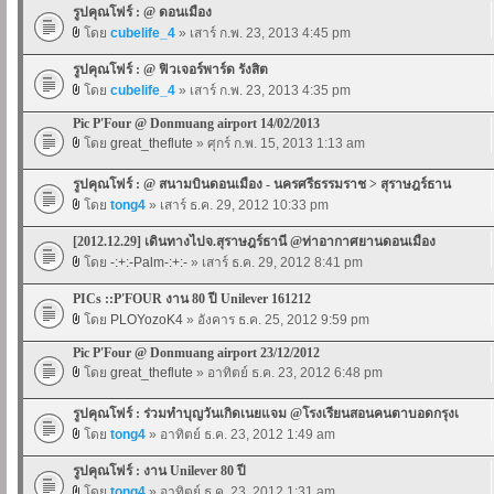
รูปคุณโฟร์ : @ ดอนเมือง
โดย
cubelife_4
» เสาร์ ก.พ. 23, 2013 4:45 pm
รูปคุณโฟร์ : @ ฟิวเจอร์พาร์ด รังสิต
โดย
cubelife_4
» เสาร์ ก.พ. 23, 2013 4:35 pm
Pic P'Four @ Donmuang airport 14/02/2013
โดย
great_theflute
» ศุกร์ ก.พ. 15, 2013 1:13 am
รูปคุณโฟร์ : @ สนามบินดอนเมือง - นครศรีธรรมราช > สุราษฎร์ธาน
โดย
tong4
» เสาร์ ธ.ค. 29, 2012 10:33 pm
[2012.12.29] เดินทางไปจ.สุราษฎร์ธานี @ท่าอากาศยานดอนเมือง
โดย
-:+:-Palm-:+:-
» เสาร์ ธ.ค. 29, 2012 8:41 pm
PICs ::P'FOUR งาน 80 ปี Unilever 161212
โดย
PLOYozoK4
» อังคาร ธ.ค. 25, 2012 9:59 pm
Pic P'Four @ Donmuang airport 23/12/2012
โดย
great_theflute
» อาทิตย์ ธ.ค. 23, 2012 6:48 pm
รูปคุณโฟร์ : ร่วมทำบุญวันเกิดเนยแจม @โรงเรียนสอนคนตาบอดกรุงเ
โดย
tong4
» อาทิตย์ ธ.ค. 23, 2012 1:49 am
รูปคุณโฟร์ : งาน Unilever 80 ปี
โดย
tong4
» อาทิตย์ ธ.ค. 23, 2012 1:31 am