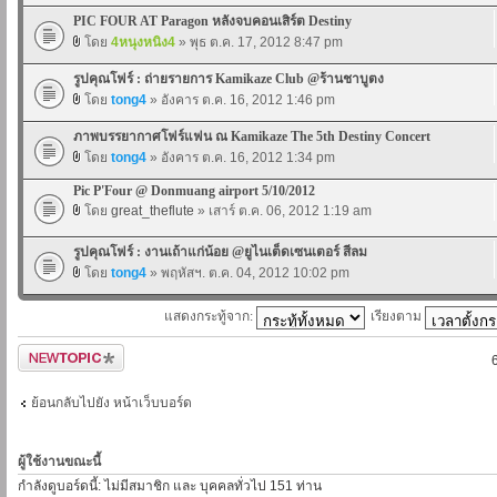
PIC FOUR AT Paragon หลังจบคอนเสิร์ต Destiny
โดย
4หนุงหนิง4
» พุธ ต.ค. 17, 2012 8:47 pm
รูปคุณโฟร์ : ถ่ายรายการ Kamikaze Club @ร้านชาบูตง
โดย
tong4
» อังคาร ต.ค. 16, 2012 1:46 pm
ภาพบรรยากาศโฟร์แฟน ณ Kamikaze The 5th Destiny Concert
โดย
tong4
» อังคาร ต.ค. 16, 2012 1:34 pm
Pic P'Four @ Donmuang airport 5/10/2012
โดย
great_theflute
» เสาร์ ต.ค. 06, 2012 1:19 am
รูปคุณโฟร์ : งานเถ้าแก่น้อย @ยูไนเต็ดเซนเตอร์ สีลม
โดย
tong4
» พฤหัสฯ. ต.ค. 04, 2012 10:02 pm
แสดงกระทู้จาก:
เรียงตาม
ตั้งกระทู้ใหม่
ย้อนกลับไปยัง หน้าเว็บบอร์ด
ผู้ใช้งานขณะนี้
กำลังดูบอร์ดนี้: ไม่มีสมาชิก และ บุคคลทั่วไป 151 ท่าน