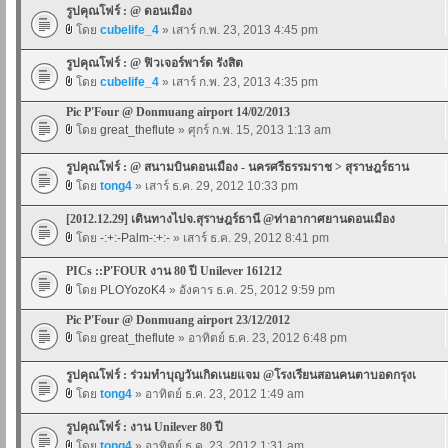
รูปคุณโฟร์ : @ ดอนเมือง
โดย
cubelife_4
» เสาร์ ก.พ. 23, 2013 4:45 pm
รูปคุณโฟร์ : @ ฟิวเจอร์พาร์ด รังสิต
โดย
cubelife_4
» เสาร์ ก.พ. 23, 2013 4:35 pm
Pic P'Four @ Donmuang airport 14/02/2013
โดย
great_theflute
» ศุกร์ ก.พ. 15, 2013 1:13 am
รูปคุณโฟร์ : @ สนามบินดอนเมือง - นครศรีธรรมราช > สุราษฎร์ธาน
โดย
tong4
» เสาร์ ธ.ค. 29, 2012 10:33 pm
[2012.12.29] เดินทางไปจ.สุราษฎร์ธานี @ท่าอากาศยานดอนเมือง
โดย
-:+:-Palm-:+:-
» เสาร์ ธ.ค. 29, 2012 8:41 pm
PICs ::P'FOUR งาน 80 ปี Unilever 161212
โดย
PLOYozoK4
» อังคาร ธ.ค. 25, 2012 9:59 pm
Pic P'Four @ Donmuang airport 23/12/2012
โดย
great_theflute
» อาทิตย์ ธ.ค. 23, 2012 6:48 pm
รูปคุณโฟร์ : ร่วมทำบุญวันเกิดเนยแจม @โรงเรียนสอนคนตาบอดกรุงเ
โดย
tong4
» อาทิตย์ ธ.ค. 23, 2012 1:49 am
รูปคุณโฟร์ : งาน Unilever 80 ปี
โดย
tong4
» อาทิตย์ ธ.ค. 23, 2012 1:31 am