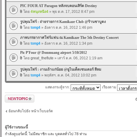
PIC FOUR AT Paragon หลังจบคอนเสิร์ต Destiny
โดย
4หนุงหนิง4
» พุธ ต.ค. 17, 2012 8:47 pm
รูปคุณโฟร์ : ถ่ายรายการ Kamikaze Club @ร้านชาบูตง
โดย
tong4
» อังคาร ต.ค. 16, 2012 1:46 pm
ภาพบรรยากาศโฟร์แฟน ณ Kamikaze The 5th Destiny Concert
โดย
tong4
» อังคาร ต.ค. 16, 2012 1:34 pm
Pic P'Four @ Donmuang airport 5/10/2012
โดย
great_theflute
» เสาร์ ต.ค. 06, 2012 1:19 am
รูปคุณโฟร์ : งานเถ้าแก่น้อย @ยูไนเต็ดเซนเตอร์ สีลม
โดย
tong4
» พฤหัสฯ. ต.ค. 04, 2012 10:02 pm
แสดงกระทู้จาก:
เรียงตาม
ตั้งกระทู้ใหม่
ย้อนกลับไปยัง หน้าเว็บบอร์ด
ผู้ใช้งานขณะนี้
กำลังดูบอร์ดนี้: ไม่มีสมาชิก และ บุคคลทั่วไป 78 ท่าน