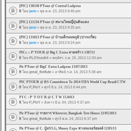
[PIC] 130330 P'Four @ Central Ladproa
โดย
jann
» พุธ ต.ค. 23, 2013 9:46 pm
[PIC] 121216 P'Four @ สนามไทยญี่ปุ่นดินแดง
โดย
jann
» พุธ ต.ค. 23, 2013 9:35 pm
[PIC] 131023 P'Four @ บ้านเด็กนนทภูมิ (ปากเกร็ด)
โดย
jann
» พุธ ต.ค. 23, 2013 9:24 pm
PICs :: P"FOUR @ Big C Extra ลาดพร้าว 130713
โดย
PLOYozoK4
» พฤหัสฯ. ก.ค. 25, 2013 11:50 pm
Pic P'Four @ BigC Extra Ladprao 13/07/2013
โดย
great_theflute
» อาทิตย์ ก.ค. 14, 2013 5:38 am
PIC P'FOUR @ RS Countdown To 2014 FIFA World Cup Brazil CTW
โดย
P,,PloY
» ศุกร์ มิ.ย. 14, 2013 6:44 pm
P I C : P ' F O U R @ C T W 15.0413
โดย
P,,PloY
» อังคาร มิ.ย. 04, 2013 4:37 pm
Pic P'Four @ รายการ Wherever, Bangkok Tree House 21/05/2013
โดย
great_theflute
» ศุกร์ พ.ค. 24, 2013 6:37 pm
Pic P'Four @ C. บู้ทYLG, Money Expo ชาเลนเจอร์ฮอลล์ 12/05/13