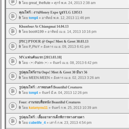
โดย
great_theflute
» ศุกร์ พ.ค. 24, 2013 2:38 am
คุณโฟร์ : งานMoney Expo บูธYLG 120513
โดย
tong4
» อาทิตย์ พ.ค. 12, 2013 11:46 pm
Khunfour At Chiangmai 14.04.13
โดย
boot4199
» อาทิตย์ เม.ย. 14, 2013 10:16 pm
[PIC] P'FOUR @ Oops! Meet & Greet 30.03.13
โดย
P,,PloY
» อังคาร เม.ย. 09, 2013 6:41 pm
MV.แฟนคันแรก [2013.03.10]
โดย
-:+:-Palm-:+:-
» จันทร์ เม.ย. 08, 2013 6:42 pm
รูปคุณโฟร์งาน Oops! Meet & Greet 30 มีนา 56
โดย
MEEN.MEEN
» อังคาร เม.ย. 02, 2013 3:26 am
รูปคุณโฟร์ : ภาพยนตร์ Beautiful Creatures
โดย
tong4
» จันทร์ มี.ค. 04, 2013 12:26 pm
Four: งานรอบสื่อหนัง Beautiful Creatures
โดย
katanyou11
» จันทร์ ก.พ. 25, 2013 10:39 am
รูปคุณโฟร์ : เลี้ยงอาหารเด็กพิการทางสายตา
โดย
cubelife_4
» เสาร์ ก.พ. 23, 2013 4:54 pm