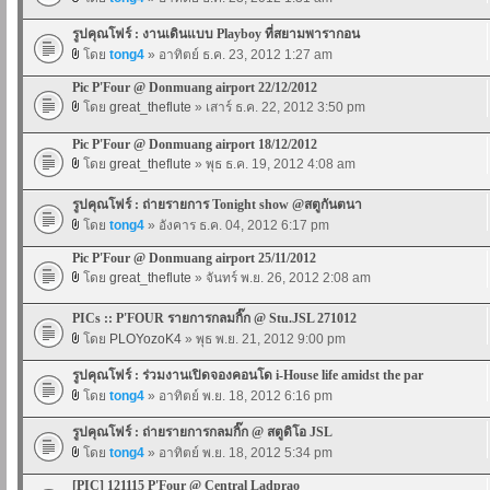
รูปคุณโฟร์ : งานเดินแบบ Playboy ที่สยามพารากอน
โดย
tong4
» อาทิตย์ ธ.ค. 23, 2012 1:27 am
Pic P'Four @ Donmuang airport 22/12/2012
โดย
great_theflute
» เสาร์ ธ.ค. 22, 2012 3:50 pm
Pic P'Four @ Donmuang airport 18/12/2012
โดย
great_theflute
» พุธ ธ.ค. 19, 2012 4:08 am
รูปคุณโฟร์ : ถ่ายรายการ Tonight show @สตูกันตนา
โดย
tong4
» อังคาร ธ.ค. 04, 2012 6:17 pm
Pic P'Four @ Donmuang airport 25/11/2012
โดย
great_theflute
» จันทร์ พ.ย. 26, 2012 2:08 am
PICs :: P'FOUR รายการกลมกิ๊ก @ Stu.JSL 271012
โดย
PLOYozoK4
» พุธ พ.ย. 21, 2012 9:00 pm
รูปคุณโฟร์ : ร่วมงานเปิดจองคอนโด i-House life amidst the par
โดย
tong4
» อาทิตย์ พ.ย. 18, 2012 6:16 pm
รูปคุณโฟร์ : ถ่ายรายการกลมกิ๊ก @ สตูดิโอ JSL
โดย
tong4
» อาทิตย์ พ.ย. 18, 2012 5:34 pm
[PIC] 121115 P'Four @ Central Ladprao