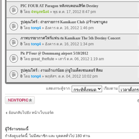
PIC FOUR AT Paragon หลังจบคอนเสิร์ต Destiny
โดย
4หนุงหนิง4
» พุธ ต.ค. 17, 2012 8:47 pm
รูปคุณโฟร์ : ถ่ายรายการ Kamikaze Club @ร้านชาบูตง
โดย
tong4
» อังคาร ต.ค. 16, 2012 1:46 pm
ภาพบรรยากาศโฟร์แฟน ณ Kamikaze The 5th Destiny Concert
โดย
tong4
» อังคาร ต.ค. 16, 2012 1:34 pm
Pic P'Four @ Donmuang airport 5/10/2012
โดย
great_theflute
» เสาร์ ต.ค. 06, 2012 1:19 am
รูปคุณโฟร์ : งานเถ้าแก่น้อย @ยูไนเต็ดเซนเตอร์ สีลม
โดย
tong4
» พฤหัสฯ. ต.ค. 04, 2012 10:02 pm
แสดงกระทู้จาก:
เรียงตาม
ตั้งกระทู้ใหม่
ย้อนกลับไปยัง หน้าเว็บบอร์ด
ผู้ใช้งานขณะนี้
กำลังดูบอร์ดนี้: ไม่มีสมาชิก และ บุคคลทั่วไป 180 ท่าน