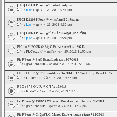
[PIC] 130330 P'Four @ Central Ladproa
โดย
jann
» พุธ ต.ค. 23, 2013 9:46 pm
[PIC] 121216 P'Four @ สนามไทยญี่ปุ่นดินแดง
โดย
jann
» พุธ ต.ค. 23, 2013 9:35 pm
[PIC] 131023 P'Four @ บ้านเด็กนนทภูมิ (ปากเกร็ด)
โดย
jann
» พุธ ต.ค. 23, 2013 9:24 pm
PICs :: P"FOUR @ Big C Extra ลาดพร้าว 130713
โดย
PLOYozoK4
» พฤหัสฯ. ก.ค. 25, 2013 11:50 pm
Pic P'Four @ BigC Extra Ladprao 13/07/2013
โดย
great_theflute
» อาทิตย์ ก.ค. 14, 2013 5:38 am
PIC P'FOUR @ RS Countdown To 2014 FIFA World Cup Brazil CTW
โดย
P,,PloY
» ศุกร์ มิ.ย. 14, 2013 6:44 pm
P I C : P ' F O U R @ C T W 15.0413
โดย
P,,PloY
» อังคาร มิ.ย. 04, 2013 4:37 pm
Pic P'Four @ รายการ Wherever, Bangkok Tree House 21/05/2013
โดย
great_theflute
» ศุกร์ พ.ค. 24, 2013 6:37 pm
Pic P'Four @ C. บู้ทYLG, Money Expo ชาเลนเจอร์ฮอลล์ 12/05/13