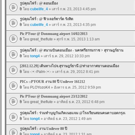
รูปคุณโฟร์ : @ ดอนเมือง
โดย
cubelife_4
» เสาร์ ก.พ. 23, 2013 4:45 pm
รูปคุณโฟร์ : @ ฟิวเจอร์พาร์ด รังสิต
โดย
cubelife_4
» เสาร์ ก.พ. 23, 2013 4:35 pm
Pic P'Four @ Donmuang airport 14/02/2013
โดย
great_theflute
» ศุกร์ ก.พ. 15, 2013 1:13 am
รูปคุณโฟร์ : @ สนามบินดอนเมือง - นครศรีธรรมราช > สุราษฎร์ธาน
โดย
tong4
» เสาร์ ธ.ค. 29, 2012 10:33 pm
[2012.12.29] เดินทางไปจ.สุราษฎร์ธานี @ท่าอากาศยานดอนเมือง
โดย
-:+:-Palm-:+:-
» เสาร์ ธ.ค. 29, 2012 8:41 pm
PICs ::P'FOUR งาน 80 ปี Unilever 161212
โดย
PLOYozoK4
» อังคาร ธ.ค. 25, 2012 9:59 pm
Pic P'Four @ Donmuang airport 23/12/2012
โดย
great_theflute
» อาทิตย์ ธ.ค. 23, 2012 6:48 pm
รูปคุณโฟร์ : ร่วมทำบุญวันเกิดเนยแจม @โรงเรียนสอนคนตาบอดกรุงเ
โดย
tong4
» อาทิตย์ ธ.ค. 23, 2012 1:49 am
รูปคุณโฟร์ : งาน Unilever 80 ปี
โดย
tong4
» อาทิตย์ ธ.ค. 23, 2012 1:31 am