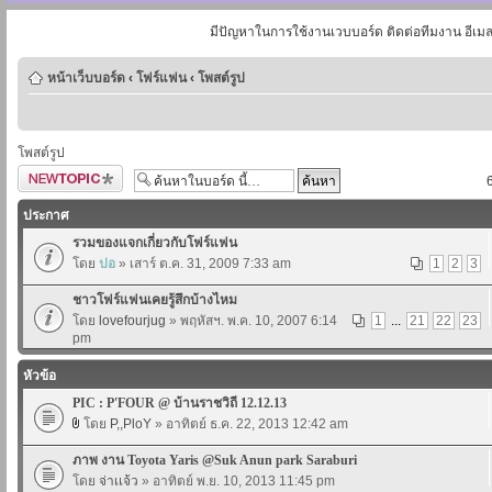
มีปัญหาในการใช้งานเวบบอร์ด ติดต่อทีมงาน อีเม
หน้าเว็บบอร์ด
‹
โฟร์แฟน
‹
โพสต์รูป
โพสต์รูป
ตั้งกระทู้ใหม่
ประกาศ
รวมของแจกเกี่ยวกับโฟร์แฟน
โดย
ปอ
» เสาร์ ต.ค. 31, 2009 7:33 am
1
2
3
ชาวโฟร์แฟนเคยรู้สึกบ้างไหม
โดย
lovefourjug
» พฤหัสฯ. พ.ค. 10, 2007 6:14
1
...
21
22
23
pm
หัวข้อ
PIC : P'FOUR @ บ้านราชวิถี 12.12.13
โดย
P,,PloY
» อาทิตย์ ธ.ค. 22, 2013 12:42 am
ภาพ งาน Toyota Yaris @Suk Anun park Saraburi
โดย
จ่าเเจ้ว
» อาทิตย์ พ.ย. 10, 2013 11:45 pm