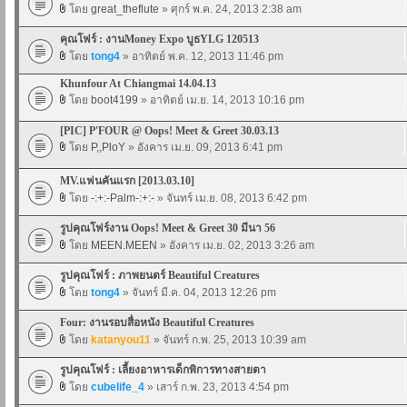
โดย
great_theflute
» ศุกร์ พ.ค. 24, 2013 2:38 am
คุณโฟร์ : งานMoney Expo บูธYLG 120513
โดย
tong4
» อาทิตย์ พ.ค. 12, 2013 11:46 pm
Khunfour At Chiangmai 14.04.13
โดย
boot4199
» อาทิตย์ เม.ย. 14, 2013 10:16 pm
[PIC] P'FOUR @ Oops! Meet & Greet 30.03.13
โดย
P,,PloY
» อังคาร เม.ย. 09, 2013 6:41 pm
MV.แฟนคันแรก [2013.03.10]
โดย
-:+:-Palm-:+:-
» จันทร์ เม.ย. 08, 2013 6:42 pm
รูปคุณโฟร์งาน Oops! Meet & Greet 30 มีนา 56
โดย
MEEN.MEEN
» อังคาร เม.ย. 02, 2013 3:26 am
รูปคุณโฟร์ : ภาพยนตร์ Beautiful Creatures
โดย
tong4
» จันทร์ มี.ค. 04, 2013 12:26 pm
Four: งานรอบสื่อหนัง Beautiful Creatures
โดย
katanyou11
» จันทร์ ก.พ. 25, 2013 10:39 am
รูปคุณโฟร์ : เลี้ยงอาหารเด็กพิการทางสายตา
โดย
cubelife_4
» เสาร์ ก.พ. 23, 2013 4:54 pm