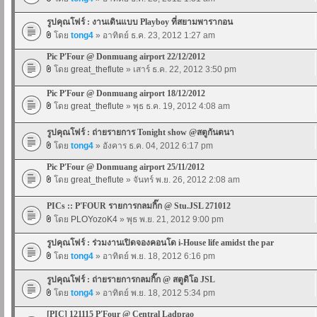
รูปคุณโฟร์ : งานเดินแบบ Playboy ที่สยามพารากอน
โดย
tong4
» อาทิตย์ ธ.ค. 23, 2012 1:27 am
Pic P'Four @ Donmuang airport 22/12/2012
โดย
great_theflute
» เสาร์ ธ.ค. 22, 2012 3:50 pm
Pic P'Four @ Donmuang airport 18/12/2012
โดย
great_theflute
» พุธ ธ.ค. 19, 2012 4:08 am
รูปคุณโฟร์ : ถ่ายรายการ Tonight show @สตูกันตนา
โดย
tong4
» อังคาร ธ.ค. 04, 2012 6:17 pm
Pic P'Four @ Donmuang airport 25/11/2012
โดย
great_theflute
» จันทร์ พ.ย. 26, 2012 2:08 am
PICs :: P'FOUR รายการกลมกิ๊ก @ Stu.JSL 271012
โดย
PLOYozoK4
» พุธ พ.ย. 21, 2012 9:00 pm
รูปคุณโฟร์ : ร่วมงานเปิดจองคอนโด i-House life amidst the par
โดย
tong4
» อาทิตย์ พ.ย. 18, 2012 6:16 pm
รูปคุณโฟร์ : ถ่ายรายการกลมกิ๊ก @ สตูดิโอ JSL
โดย
tong4
» อาทิตย์ พ.ย. 18, 2012 5:34 pm
[PIC] 121115 P'Four @ Central Ladprao