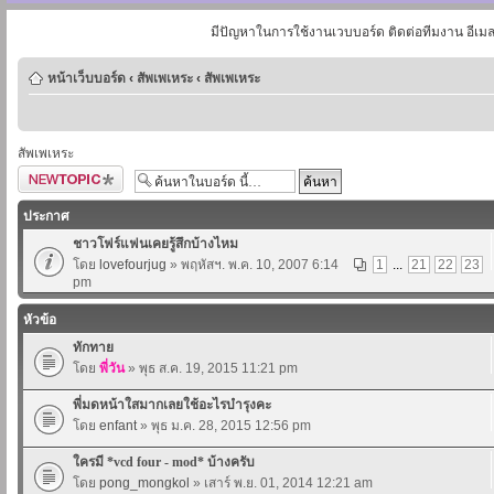
มีปัญหาในการใช้งานเวบบอร์ด ติดต่อทีมงาน อีเม
หน้าเว็บบอร์ด
‹
สัพเพเหระ
‹
สัพเพเหระ
สัพเพเหระ
ตั้งกระทู้ใหม่
ประกาศ
ชาวโฟร์แฟนเคยรู้สึกบ้างไหม
โดย
lovefourjug
» พฤหัสฯ. พ.ค. 10, 2007 6:14
1
...
21
22
23
pm
หัวข้อ
ทักทาย
โดย
พี่วัน
» พุธ ส.ค. 19, 2015 11:21 pm
พี่มดหน้าใสมากเลยใช้อะไรบำรุงคะ
โดย
enfant
» พุธ ม.ค. 28, 2015 12:56 pm
ใครมี *vcd four - mod* บ้างครับ
โดย
pong_mongkol
» เสาร์ พ.ย. 01, 2014 12:21 am