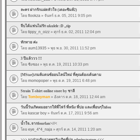
ละคร ฝากรักแฝดหัวใจ (เดอะซิมส์2)
โดย
flookza
» จันทร์ ธ.ค. 05, 2011 9:05 pm
จีบได้แฟนไม่รัก ukulele :D ,,tip
โดย
tippy_n_oizz
» ศุกร์ ธ.ค. 02, 2011 12:04 pm
ทักทาย ค่ะ
โดย
aum13935
» พุธ พ.ย. 30, 2011 11:52 pm
3 ปีแล้ววว !!!
โดย
ซิงซอง
» พุธ ต.ค. 19, 2011 10:33 pm
[MStar]เกมส์แดนซ์ออนไลน์ใหม่ ที่คุณต้องเต้นตาม
โดย
momopoper
» พุธ ต.ค. 19, 2011 6:48 pm
Strain T-shirt online store by ชาลี
โดย
Tomboyman
» อังคาร ต.ค. 18, 2011 12:44 am
วันนี้วันเกิดผมอยากให้พี่โฟร์ พี่หนิง พี่ปอ และเพื่อนๆในfou
โดย
kascar boy
» จันทร์ ต.ค. 17, 2011 9:56 am
น้ำใจ..จากfourfan>///<
โดย
eye_4*4_naja
» ศุกร์ ต.ค. 14, 2011 1:20 am
>>> มาร่วมกันอวยพรวันเกิดพี่ปอ adminstrators <<<