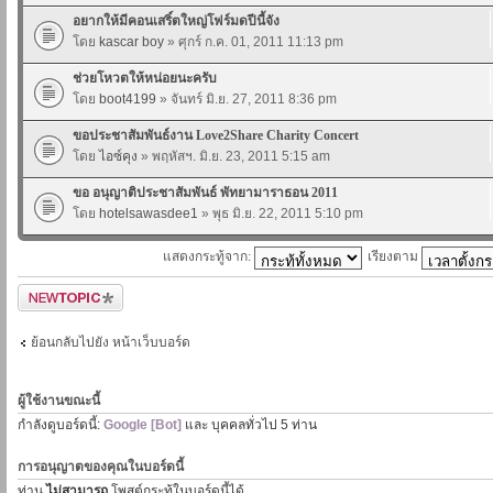
อยากให้มีคอนเสริ์ตใหญ่โฟร์มดปีนี้จัง
โดย
kascar boy
» ศุกร์ ก.ค. 01, 2011 11:13 pm
ช่วยโหวตให้หน่อยนะครับ
โดย
boot4199
» จันทร์ มิ.ย. 27, 2011 8:36 pm
ขอประชาสัมพันธ์งาน Love2Share Charity Concert
โดย
ไอซ์คุง
» พฤหัสฯ. มิ.ย. 23, 2011 5:15 am
ขอ อนุญาติประชาสัมพันธ์ พัทยามาราธอน 2011
โดย
hotelsawasdee1
» พุธ มิ.ย. 22, 2011 5:10 pm
แสดงกระทู้จาก:
เรียงตาม
ตั้งกระทู้ใหม่
ย้อนกลับไปยัง หน้าเว็บบอร์ด
ผู้ใช้งานขณะนี้
กำลังดูบอร์ดนี้:
Google [Bot]
และ บุคคลทั่วไป 5 ท่าน
การอนุญาตของคุณในบอร์ดนี้
ท่าน
ไม่สามารถ
โพสต์กระทู้ในบอร์ดนี้ได้