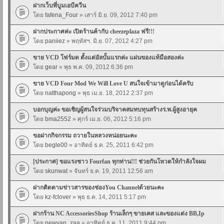
ฝากเว็บพี่บูมเอบีควีน
โดย
fafena_Four
» เสาร์ มิ.ย. 09, 2012 7:40 pm
ฝากประกาศค่ะ เปิดร้านค้ากับ cheezeplaza ฟรี!!!
โดย
paniiez
» พฤหัสฯ. มิ.ย. 07, 2012 4:27 pm
ขาย VCD โฟร์มด ตั้งแต่อัลบั้มแรกค่ะ แผ่นของแท้มือสองค่ะ
โดย
gear
» พุธ พ.ค. 09, 2012 6:36 pm
ขาย VCD Four Mod We Will Love U สนใจเข้ามาดูก่อนได้ครับ
โดย
natthapong
» พุธ เม.ย. 18, 2012 2:37 pm
บอกบุญค่ะ ขอเชิญผู้สนใจร่วมบริจาคสมทบทุนสร้างร.พ.ผู้สูงอายุค
โดย
bma2552
» ศุกร์ เม.ย. 06, 2012 5:16 pm
ขอฝากกิจกรรม ถวายในหลวงหน่อยนะคะ
โดย
begle00
» อาทิตย์ ธ.ค. 25, 2011 6:42 pm
[ประกาศ] ขอแรงชาว Fourfan ทุกท่าน!!! ช่วยกันโหวตให้กำลังใจผม
โดย
skunwat
» จันทร์ ธ.ค. 19, 2011 12:56 am
ฝากติดตามข่าวสารของช่องYou Channelด้วยนะคะ
โดย
kz-fclover
» พุธ ธ.ค. 14, 2011 5:17 pm
ฝากร้าน NC AccessoriesShop ร้านเล็กๆ ขายเคส และของแต่ง BB,Ip
โดย
newvan_zaa
» อาทิตย์ ธ.ค. 11, 2011 9:44 pm