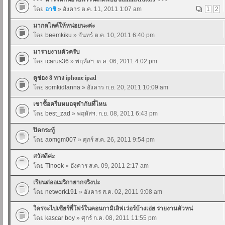
โดย
อาชิ
» อังคาร ต.ค. 11, 2011 1:07 am
1
2
มากดไลค์ให้หน่อยนะค่ะ
โดย
beemkiku
» จันทร์ ต.ค. 10, 2011 6:40 pm
มารายงานตัวครับ
โดย
icarus36
» พฤหัสฯ. ต.ค. 06, 2011 4:02 pm
ดูช่อง 8 ทาง iphone ipad
โดย
somkidlanna
» อังคาร ก.ย. 20, 2011 10:09 am
เขาซื้อครีมหมอจุฬากันที่ไหน
โดย
best_zad
» พฤหัสฯ. ก.ย. 08, 2011 6:43 pm
ปิดกระทู้
โดย
aomgm007
» ศุกร์ ส.ค. 26, 2011 9:54 pm
สวัสดีค่ะ
โดย
Tinook
» อังคาร ส.ค. 09, 2011 2:17 am
เรียนต่ออเมริกายากจริงปะ
โดย
network191
» อังคาร ส.ค. 02, 2011 9:08 am
ใครจะไปเชียร์พี่โฟร์ในคอนกามิเลิฟเว่อร์บ้างเอ่ย รายงานตัวหน่
โดย
kascar boy
» ศุกร์ ก.ค. 08, 2011 11:55 pm