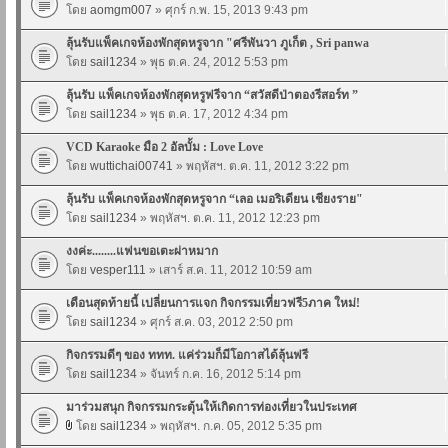
โดย
aomgm007
» ศุกร์ ก.พ. 15, 2013 9:43 pm
ลุ้นรับแพ็คเกจห้องพักสุดหรูจาก "ศรีพันวา ภูเก็ต , Sri panwa
โดย
sail1234
» พุธ ต.ค. 24, 2012 5:53 pm
ลุ้นรับ แพ็คเกจห้องพักสุดหรูฟรีจาก “สวัสดีป่าตองรีสอร์ท ”
โดย
sail1234
» พุธ ต.ค. 17, 2012 4:34 pm
VCD Karaoke มือ 2 อัลบั้ม : Love Love
โดย
wuttichai00741
» พฤหัสฯ. ต.ค. 11, 2012 3:22 pm
ลุ้นรับ แพ็คเกจห้องพักสุดหรูจาก “เลอ เมอริเดียน เชียงราย"
โดย
sail1234
» พฤหัสฯ. ต.ค. 11, 2012 12:23 pm
งงค่ะ........แฟนขอเตะผ่าหมาก
โดย
vesper111
» เสาร์ ส.ค. 11, 2012 10:59 am
เดือนสุดท้ายนี้ เปลี่ยนการแจก กิจกรรมเที่ยวฟรี5ภาค ใหม่!
โดย
sail1234
» ศุกร์ ส.ค. 03, 2012 2:50 pm
กิจกรรมดีๆ ของ ททท. แค่ร่วมก็มีโอกาสได้ลุ้นฟรี
โดย
sail1234
» จันทร์ ก.ค. 16, 2012 5:14 pm
มาร่วมสนุก กิจกรรมกระตุ้นให้เกิดการท่องเที่ยวในประเทศ
โดย
sail1234
» พฤหัสฯ. ก.ค. 05, 2012 5:35 pm