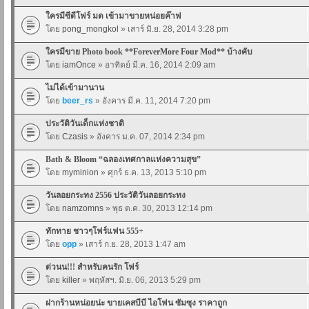
ใครมีซีดีโฟร์ มด เข้ามาขายหน่อยค๊าฟ
โดย
pong_mongkol
» เสาร์ มิ.ย. 28, 2014 3:28 pm
ใครมีขาย Photo book **ForeverMore Four Mod** บ้างคับ
โดย
iamOnce
» อาทิตย์ มี.ค. 16, 2014 2:09 am
ไม่ได้เข้ามานาน
โดย
beer_rs
» อังคาร มี.ค. 11, 2014 7:20 pm
ประวัติวันเด็กแห่งชาติ
โดย
Czasis
» อังคาร ม.ค. 07, 2014 2:34 pm
Bath & Bloom “ฉลองเทศกาลแห่งความสุข”
โดย
myminion
» ศุกร์ ธ.ค. 13, 2013 5:10 pm
วันลอยกระทง 2556 ประวัติวันลอยกระทง
โดย
namzomns
» พุธ ต.ค. 30, 2013 12:14 pm
ทักทาย ชาวๆโฟร์แฟน 555+
โดย
opp
» เสาร์ ก.ย. 28, 2013 1:47 am
ด่วนน!!! สำหรับคนรัก โฟร์
โดย
killer
» พฤหัสฯ. มิ.ย. 06, 2013 5:29 pm
ฝากร้านหน่อยน่ะ ขายเคสบีบี ไอโฟน ซัมซุง ราคาถูก