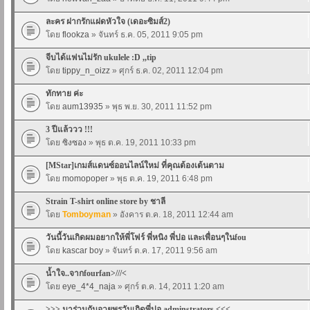
ละคร ฝากรักแฝดหัวใจ (เดอะซิมส์2)
โดย
flookza
» จันทร์ ธ.ค. 05, 2011 9:05 pm
จีบได้แฟนไม่รัก ukulele :D ,,tip
โดย
tippy_n_oizz
» ศุกร์ ธ.ค. 02, 2011 12:04 pm
ทักทาย ค่ะ
โดย
aum13935
» พุธ พ.ย. 30, 2011 11:52 pm
3 ปีแล้ววว !!!
โดย
ซิงซอง
» พุธ ต.ค. 19, 2011 10:33 pm
[MStar]เกมส์แดนซ์ออนไลน์ใหม่ ที่คุณต้องเต้นตาม
โดย
momopoper
» พุธ ต.ค. 19, 2011 6:48 pm
Strain T-shirt online store by ชาลี
โดย
Tomboyman
» อังคาร ต.ค. 18, 2011 12:44 am
วันนี้วันเกิดผมอยากให้พี่โฟร์ พี่หนิง พี่ปอ และเพื่อนๆในfou
โดย
kascar boy
» จันทร์ ต.ค. 17, 2011 9:56 am
น้ำใจ..จากfourfan>///<
โดย
eye_4*4_naja
» ศุกร์ ต.ค. 14, 2011 1:20 am
>>> มาร่วมกันอวยพรวันเกิดพี่ปอ adminstrators <<<