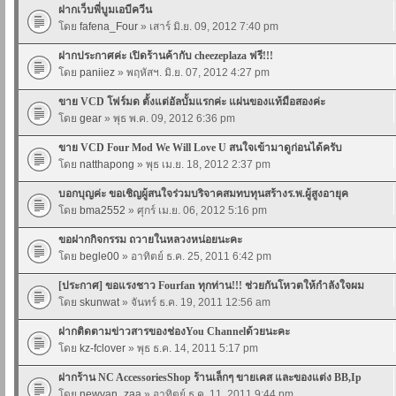
ฝากเว็บพี่บูมเอบีควีน
โดย
fafena_Four
» เสาร์ มิ.ย. 09, 2012 7:40 pm
ฝากประกาศค่ะ เปิดร้านค้ากับ cheezeplaza ฟรี!!!
โดย
paniiez
» พฤหัสฯ. มิ.ย. 07, 2012 4:27 pm
ขาย VCD โฟร์มด ตั้งแต่อัลบั้มแรกค่ะ แผ่นของแท้มือสองค่ะ
โดย
gear
» พุธ พ.ค. 09, 2012 6:36 pm
ขาย VCD Four Mod We Will Love U สนใจเข้ามาดูก่อนได้ครับ
โดย
natthapong
» พุธ เม.ย. 18, 2012 2:37 pm
บอกบุญค่ะ ขอเชิญผู้สนใจร่วมบริจาคสมทบทุนสร้างร.พ.ผู้สูงอายุค
โดย
bma2552
» ศุกร์ เม.ย. 06, 2012 5:16 pm
ขอฝากกิจกรรม ถวายในหลวงหน่อยนะคะ
โดย
begle00
» อาทิตย์ ธ.ค. 25, 2011 6:42 pm
[ประกาศ] ขอแรงชาว Fourfan ทุกท่าน!!! ช่วยกันโหวตให้กำลังใจผม
โดย
skunwat
» จันทร์ ธ.ค. 19, 2011 12:56 am
ฝากติดตามข่าวสารของช่องYou Channelด้วยนะคะ
โดย
kz-fclover
» พุธ ธ.ค. 14, 2011 5:17 pm
ฝากร้าน NC AccessoriesShop ร้านเล็กๆ ขายเคส และของแต่ง BB,Ip
โดย
newvan_zaa
» อาทิตย์ ธ.ค. 11, 2011 9:44 pm