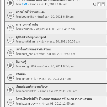
โดย
อาชิ
» อังคาร ต.ค. 11, 2011 1:07 am
1
2
มากดไลค์ให้หน่อยนะค่ะ
โดย
beemkiku
» จันทร์ ต.ค. 10, 2011 6:40 pm
มารายงานตัวครับ
โดย
icarus36
» พฤหัสฯ. ต.ค. 06, 2011 4:02 pm
ดูช่อง 8 ทาง iphone ipad
โดย
somkidlanna
» อังคาร ก.ย. 20, 2011 10:09 am
เขาซื้อครีมหมอจุฬากันที่ไหน
โดย
best_zad
» พฤหัสฯ. ก.ย. 08, 2011 6:43 pm
ปิดกระทู้
โดย
aomgm007
» ศุกร์ ส.ค. 26, 2011 9:54 pm
สวัสดีค่ะ
โดย
Tinook
» อังคาร ส.ค. 09, 2011 2:17 am
เรียนต่ออเมริกายากจริงปะ
โดย
network191
» อังคาร ส.ค. 02, 2011 9:08 am
ใครจะไปเชียร์พี่โฟร์ในคอนกามิเลิฟเว่อร์บ้างเอ่ย รายงานตัวหน่
โดย
kascar boy
» ศุกร์ ก.ค. 08, 2011 11:55 pm