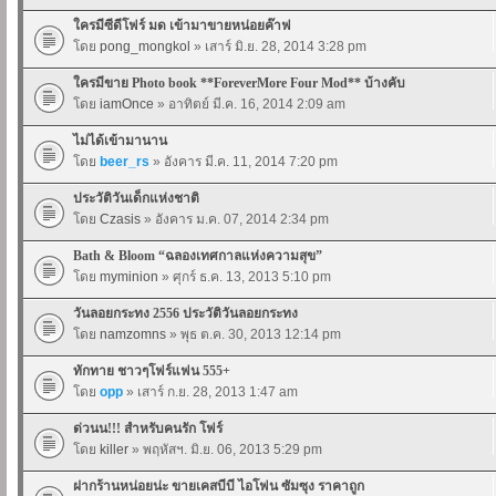
ใครมีซีดีโฟร์ มด เข้ามาขายหน่อยค๊าฟ
โดย
pong_mongkol
» เสาร์ มิ.ย. 28, 2014 3:28 pm
ใครมีขาย Photo book **ForeverMore Four Mod** บ้างคับ
โดย
iamOnce
» อาทิตย์ มี.ค. 16, 2014 2:09 am
ไม่ได้เข้ามานาน
โดย
beer_rs
» อังคาร มี.ค. 11, 2014 7:20 pm
ประวัติวันเด็กแห่งชาติ
โดย
Czasis
» อังคาร ม.ค. 07, 2014 2:34 pm
Bath & Bloom “ฉลองเทศกาลแห่งความสุข”
โดย
myminion
» ศุกร์ ธ.ค. 13, 2013 5:10 pm
วันลอยกระทง 2556 ประวัติวันลอยกระทง
โดย
namzomns
» พุธ ต.ค. 30, 2013 12:14 pm
ทักทาย ชาวๆโฟร์แฟน 555+
โดย
opp
» เสาร์ ก.ย. 28, 2013 1:47 am
ด่วนน!!! สำหรับคนรัก โฟร์
โดย
killer
» พฤหัสฯ. มิ.ย. 06, 2013 5:29 pm
ฝากร้านหน่อยน่ะ ขายเคสบีบี ไอโฟน ซัมซุง ราคาถูก