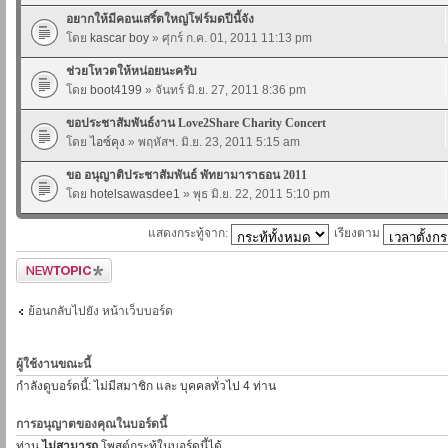
อยากให้มีคอนเสริ์ตใหญ่โฟร์มดปีนี้จัง
โดย
kascar boy
» ศุกร์ ก.ค. 01, 2011 11:13 pm
ช่วยโหวตให้หน่อยนะครับ
โดย
boot4199
» จันทร์ มิ.ย. 27, 2011 8:36 pm
ขอประชาสัมพันธ์งาน Love2Share Charity Concert
โดย
ไอซ์คุง
» พฤหัสฯ. มิ.ย. 23, 2011 5:15 am
ขอ อนุญาติประชาสัมพันธ์ พัทยามาราธอน 2011
โดย
hotelsawasdee1
» พุธ มิ.ย. 22, 2011 5:10 pm
แสดงกระทู้จาก:
เรียงตาม
ตั้งกระทู้ใหม่
ย้อนกลับไปยัง หน้าเว็บบอร์ด
ผู้ใช้งานขณะนี้
กำลังดูบอร์ดนี้: ไม่มีสมาชิก และ บุคคลทั่วไป 4 ท่าน
การอนุญาตของคุณในบอร์ดนี้
ท่าน
ไม่สามารถ
โพสต์กระทู้ในบอร์ดนี้ได้