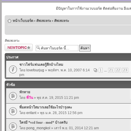
มีปัญหาในการใช้งานเวบบอร์ด ติดต่อทีมงาน อีเม
หน้าเว็บบอร์ด
‹
สัพเพเหระ
‹
สัพเพเหระ
สัพเพเหระ
ตั้งกระทู้ใหม่
ประกาศ
ชาวโฟร์แฟนเคยรู้สึกบ้างไหม
โดย
lovefourjug
» พฤหัสฯ. พ.ค. 10, 2007 6:14
1
...
21
22
23
pm
หัวข้อ
ทักทาย
โดย
พี่วัน
» พุธ ส.ค. 19, 2015 11:21 pm
พี่มดหน้าใสมากเลยใช้อะไรบำรุงคะ
โดย
enfant
» พุธ ม.ค. 28, 2015 12:56 pm
ใครมี *vcd four - mod* บ้างครับ
โดย
pong_mongkol
» เสาร์ พ.ย. 01, 2014 12:21 am