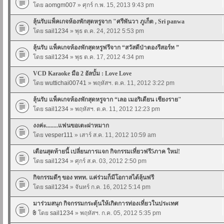
โดย
aomgm007
» ศุกร์ ก.พ. 15, 2013 9:43 pm
ลุ้นรับแพ็คเกจห้องพักสุดหรูจาก "ศรีพันวา ภูเก็ต , Sri panwa
โดย
sail1234
» พุธ ต.ค. 24, 2012 5:53 pm
ลุ้นรับ แพ็คเกจห้องพักสุดหรูฟรีจาก “สวัสดีป่าตองรีสอร์ท ”
โดย
sail1234
» พุธ ต.ค. 17, 2012 4:34 pm
VCD Karaoke มือ 2 อัลบั้ม : Love Love
โดย
wuttichai00741
» พฤหัสฯ. ต.ค. 11, 2012 3:22 pm
ลุ้นรับ แพ็คเกจห้องพักสุดหรูจาก “เลอ เมอริเดียน เชียงราย"
โดย
sail1234
» พฤหัสฯ. ต.ค. 11, 2012 12:23 pm
งงค่ะ........แฟนขอเตะผ่าหมาก
โดย
vesper111
» เสาร์ ส.ค. 11, 2012 10:59 am
เดือนสุดท้ายนี้ เปลี่ยนการแจก กิจกรรมเที่ยวฟรี5ภาค ใหม่!
โดย
sail1234
» ศุกร์ ส.ค. 03, 2012 2:50 pm
กิจกรรมดีๆ ของ ททท. แค่ร่วมก็มีโอกาสได้ลุ้นฟรี
โดย
sail1234
» จันทร์ ก.ค. 16, 2012 5:14 pm
มาร่วมสนุก กิจกรรมกระตุ้นให้เกิดการท่องเที่ยวในประเทศ
โดย
sail1234
» พฤหัสฯ. ก.ค. 05, 2012 5:35 pm