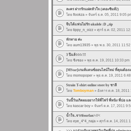
ละคร ฝากรักแฝดหัวใจ (เดอะซิมส์2)
โดย
flookza
» จันทร์ ธ.ค. 05, 2011 9:05 p
จีบได้แฟนไม่รัก ukulele :D ,,tip
โดย
tippy_n_oizz
» ศุกร์ ธ.ค. 02, 2011 1
ทักทาย ค่ะ
โดย
aum13935
» พุธ พ.ย. 30, 2011 11:5
3 ปีแล้ววว !!!
โดย
ซิงซอง
» พุธ ต.ค. 19, 2011 10:33 pm
[MStar]เกมส์แดนซ์ออนไลน์ใหม่ ที่คุณต้อง
โดย
momopoper
» พุธ ต.ค. 19, 2011 6:4
Strain T-shirt online store by ชาลี
โดย
Tomboyman
» อังคาร ต.ค. 18, 2011
วันนี้วันเกิดผมอยากให้พี่โฟร์ พี่หนิง พี่ปอ แ
โดย
kascar boy
» จันทร์ ต.ค. 17, 2011 9:
น้ำใจ..จากfourfan>///<
โดย
eye_4*4_naja
» ศุกร์ ต.ค. 14, 2011 
>>> มาร่วมกันอวยพรวันเกิดพี่ปอ adminstr