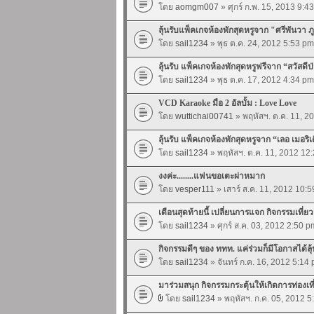
โดย
aomgm007
» ศุกร์ ก.พ. 15, 2013 9:4
ลุ้นรับแพ็คเกจห้องพักสุดหรูจาก "ศรีพันวา ภู
โดย
sail1234
» พุธ ต.ค. 24, 2012 5:53 pm
ลุ้นรับ แพ็คเกจห้องพักสุดหรูฟรีจาก “สวัสดีป
โดย
sail1234
» พุธ ต.ค. 17, 2012 4:34 pm
VCD Karaoke มือ 2 อัลบั้ม : Love Love
โดย
wuttichai00741
» พฤหัสฯ. ต.ค. 11, 2
ลุ้นรับ แพ็คเกจห้องพักสุดหรูจาก “เลอ เมอริ
โดย
sail1234
» พฤหัสฯ. ต.ค. 11, 2012 12
งงค่ะ........แฟนขอเตะผ่าหมาก
โดย
vesper111
» เสาร์ ส.ค. 11, 2012 10:
เดือนสุดท้ายนี้ เปลี่ยนการแจก กิจกรรมเที่ย
โดย
sail1234
» ศุกร์ ส.ค. 03, 2012 2:50 p
กิจกรรมดีๆ ของ ททท. แค่ร่วมก็มีโอกาสได้ลุ้
โดย
sail1234
» จันทร์ ก.ค. 16, 2012 5:14
มาร่วมสนุก กิจกรรมกระตุ้นให้เกิดการท่องเ
โดย
sail1234
» พฤหัสฯ. ก.ค. 05, 2012 