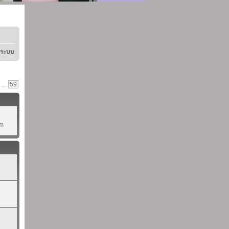
ู่ระบบ
...
59
pm