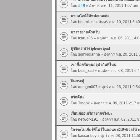
โดย
อาชิ
» อังคาร ต.ค. 11, 2011 1:07 am
มากดไลค์ให้หน่อยนะค่ะ
โดย
beemkiku
» จันทร์ ต.ค. 10, 2011 6:4
มารายงานตัวครับ
โดย
icarus36
» พฤหัสฯ. ต.ค. 06, 2011 4:
ดูช่อง 8 ทาง iphone ipad
โดย
somkidlanna
» อังคาร ก.ย. 20, 2011
เขาซื้อครีมหมอจุฬากันที่ไหน
โดย
best_zad
» พฤหัสฯ. ก.ย. 08, 2011 6:
ปิดกระทู้
โดย
aomgm007
» ศุกร์ ส.ค. 26, 2011 9:5
สวัสดีค่ะ
โดย
Tinook
» อังคาร ส.ค. 09, 2011 2:17 
เรียนต่ออเมริกายากจริงปะ
โดย
network191
» อังคาร ส.ค. 02, 2011 
ใครจะไปเชียร์พี่โฟร์ในคอนกามิเลิฟเว่อร์บ้
โดย
kascar boy
» ศุกร์ ก.ค. 08, 2011 11: