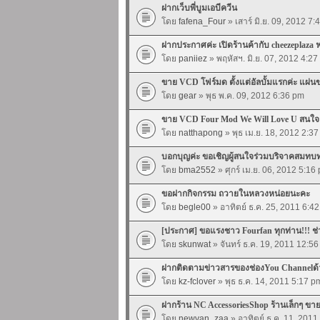
ฝากเว็บพี่บูมเอบีควีน
โดย
fafena_Four
» เสาร์ มิ.ย. 09, 2012 7
ฝากประกาศค่ะ เปิดร้านค้ากับ cheezeplaza ฟร
โดย
paniiez
» พฤหัสฯ. มิ.ย. 07, 2012 4:2
ขาย VCD โฟร์มด ตั้งแต่อัลบั้มแรกค่ะ แผ่น
โดย
gear
» พุธ พ.ค. 09, 2012 6:36 pm
ขาย VCD Four Mod We Will Love U สนใจเข
โดย
natthapong
» พุธ เม.ย. 18, 2012 2:3
บอกบุญค่ะ ขอเชิญผู้สนใจร่วมบริจาคสมทบทุน
โดย
bma2552
» ศุกร์ เม.ย. 06, 2012 5:16
ขอฝากกิจกรรม ถวายในหลวงหน่อยนะคะ
โดย
begle00
» อาทิตย์ ธ.ค. 25, 2011 6:4
[ประกาศ] ขอแรงชาว Fourfan ทุกท่าน!!! ช
โดย
skunwat
» จันทร์ ธ.ค. 19, 2011 12:5
ฝากติดตามข่าวสารของช่องYou Channelด
โดย
kz-fclover
» พุธ ธ.ค. 14, 2011 5:17 p
ฝากร้าน NC AccessoriesShop ร้านเล็กๆ ข
โดย
newvan_zaa
» อาทิตย์ ธ.ค. 11, 2011