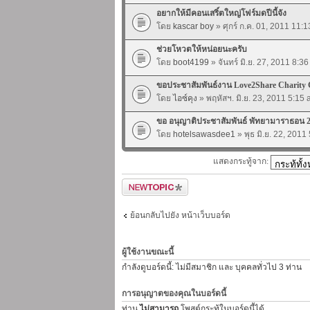
อยากให้มีคอนเสริ์ตใหญ่โฟร์มดปีนี้จัง
โดย
kascar boy
» ศุกร์ ก.ค. 01, 2011 11:
ช่วยโหวตให้หน่อยนะครับ
โดย
boot4199
» จันทร์ มิ.ย. 27, 2011 8:3
ขอประชาสัมพันธ์งาน Love2Share Charity 
โดย
ไอซ์คุง
» พฤหัสฯ. มิ.ย. 23, 2011 5:15
ขอ อนุญาติประชาสัมพันธ์ พัทยามาราธอน 
โดย
hotelsawasdee1
» พุธ มิ.ย. 22, 2011
แสดงกระทู้จาก:
ตั้งกระทู้ใหม่
ย้อนกลับไปยัง หน้าเว็บบอร์ด
ผู้ใช้งานขณะนี้
กำลังดูบอร์ดนี้: ไม่มีสมาชิก และ บุคคลทั่วไป 3 ท่าน
การอนุญาตของคุณในบอร์ดนี้
ท่าน
ไม่สามารถ
โพสต์กระทู้ในบอร์ดนี้ได้