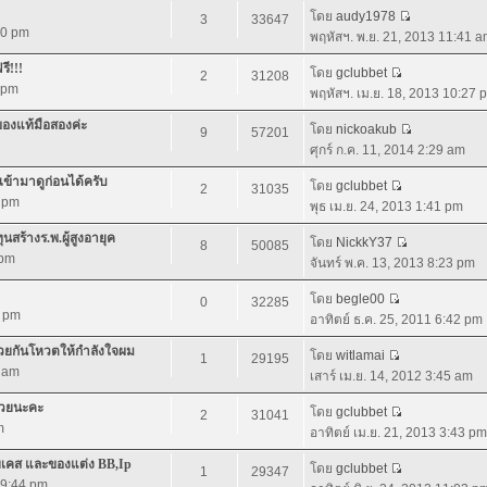
โดย
audy1978
3
33647
:40 pm
พฤหัสฯ. พ.ย. 21, 2013 11:41 
ี!!!
โดย
gclubbet
2
31208
7 pm
พฤหัสฯ. เม.ย. 18, 2013 10:27 
ของแท้มือสองค่ะ
โดย
nickoakub
9
57201
ศุกร์ ก.ค. 11, 2014 2:29 am
้ามาดูก่อนได้ครับ
โดย
gclubbet
2
31035
7 pm
พุธ เม.ย. 24, 2013 1:41 pm
สร้างร.พ.ผู้สูงอายุค
โดย
NickkY37
8
50085
 pm
จันทร์ พ.ค. 13, 2013 8:23 pm
โดย
begle00
0
32285
2 pm
อาทิตย์ ธ.ค. 25, 2011 6:42 pm
่วยกันโหวตให้กำลังใจผม
โดย
witlamai
1
29195
6 am
เสาร์ เม.ย. 14, 2012 3:45 am
้วยนะคะ
โดย
gclubbet
2
31041
m
อาทิตย์ เม.ย. 21, 2013 3:43 pm
ายเคส และของแต่ง BB,Ip
โดย
gclubbet
1
29347
 9:44 pm