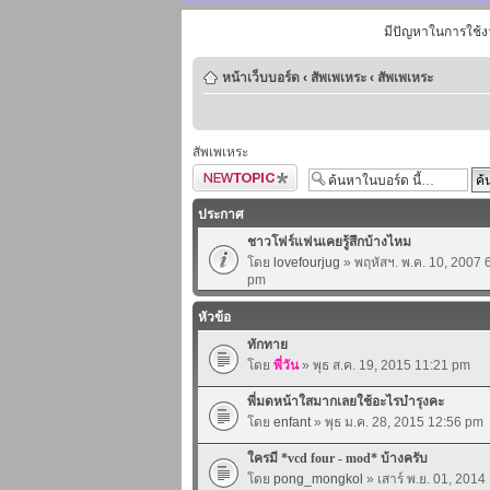
มีปัญหาในการใช้ง
หน้าเว็บบอร์ด
‹
สัพเพเหระ
‹
สัพเพเหระ
สัพเพเหระ
ตั้งกระทู้ใหม่
ประกาศ
ชาวโฟร์แฟนเคยรู้สึกบ้างไหม
โดย
lovefourjug
» พฤหัสฯ. พ.ค. 10, 2007 
pm
หัวข้อ
ทักทาย
โดย
พี่วัน
» พุธ ส.ค. 19, 2015 11:21 pm
พี่มดหน้าใสมากเลยใช้อะไรบำรุงคะ
โดย
enfant
» พุธ ม.ค. 28, 2015 12:56 pm
ใครมี *vcd four - mod* บ้างครับ
โดย
pong_mongkol
» เสาร์ พ.ย. 01, 201