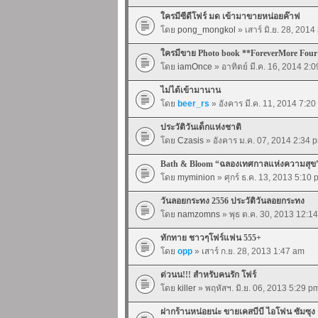
ใครมีซีดีโฟร์ มด เข้ามาขายหน่อยค๊าฟ
โดย
pong_mongkol
» เสาร์ มิ.ย. 28, 201
ใครมีขาย Photo book **ForeverMore Four
โดย
iamOnce
» อาทิตย์ มี.ค. 16, 2014 2:
ไม่ได้เข้ามานาน
โดย
beer_rs
» อังคาร มี.ค. 11, 2014 7:2
ประวัติวันเด็กแห่งชาติ
โดย
Czasis
» อังคาร ม.ค. 07, 2014 2:34 
Bath & Bloom “ฉลองเทศกาลแห่งความสุข
โดย
myminion
» ศุกร์ ธ.ค. 13, 2013 5:10
วันลอยกระทง 2556 ประวัติวันลอยกระทง
โดย
namzomns
» พุธ ต.ค. 30, 2013 12:1
ทักทาย ชาวๆโฟร์แฟน 555+
โดย
opp
» เสาร์ ก.ย. 28, 2013 1:47 am
ด่วนน!!! สำหรับคนรัก โฟร์
โดย
killer
» พฤหัสฯ. มิ.ย. 06, 2013 5:29 p
ฝากร้านหน่อยน่ะ ขายเคสบีบี ไอโฟน ซัมซุง