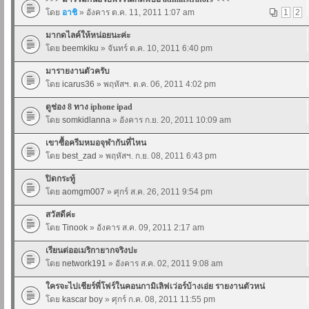
โดย
อาชิ
» อังคาร ต.ค. 11, 2011 1:07 am
1
2
มากดไลค์ให้หน่อยนะค่ะ
โดย
beemkiku
» จันทร์ ต.ค. 10, 2011 6:40 pm
มารายงานตัวครับ
โดย
icarus36
» พฤหัสฯ. ต.ค. 06, 2011 4:02 pm
ดูช่อง 8 ทาง iphone ipad
โดย
somkidlanna
» อังคาร ก.ย. 20, 2011 10:09 am
เขาซื้อครีมหมอจุฬากันที่ไหน
โดย
best_zad
» พฤหัสฯ. ก.ย. 08, 2011 6:43 pm
ปิดกระทู้
โดย
aomgm007
» ศุกร์ ส.ค. 26, 2011 9:54 pm
สวัสดีค่ะ
โดย
Tinook
» อังคาร ส.ค. 09, 2011 2:17 am
เรียนต่ออเมริกายากจริงปะ
โดย
network191
» อังคาร ส.ค. 02, 2011 9:08 am
ใครจะไปเชียร์พี่โฟร์ในคอนกามิเลิฟเว่อร์บ้างเอ่ย รายงานตัวหน่
โดย
kascar boy
» ศุกร์ ก.ค. 08, 2011 11:55 pm