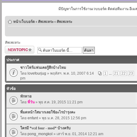
มีปัญหาในการใช้งานเวบบอร์ด ติดต่อทีมงาน อีเม
หน้าเว็บบอร์ด
‹
สัพเพเหระ
‹
สัพเพเหระ
สัพเพเหระ
ตั้งกระทู้ใหม่
ประกาศ
ชาวโฟร์แฟนเคยรู้สึกบ้างไหม
โดย
lovefourjug
» พฤหัสฯ. พ.ค. 10, 2007 6:14
1
...
21
22
23
pm
หัวข้อ
ทักทาย
โดย
พี่วัน
» พุธ ส.ค. 19, 2015 11:21 pm
พี่มดหน้าใสมากเลยใช้อะไรบำรุงคะ
โดย
enfant
» พุธ ม.ค. 28, 2015 12:56 pm
ใครมี *vcd four - mod* บ้างครับ
โดย
pong_mongkol
» เสาร์ พ.ย. 01, 2014 12:21 am