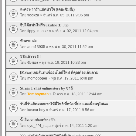
ละคร ฝากรักแฝดหัวใจ (เดอะซิมส์2)
โดย
flookza
» จันทร์ ธ.ค. 05, 2011 9:05 pm
จีบได้แฟนไม่รัก ukulele :D ,,tip
โดย
tippy_n_oizz
» ศุกร์ ธ.ค. 02, 2011 12:04 pm
ทักทาย ค่ะ
โดย
aum13935
» พุธ พ.ย. 30, 2011 11:52 pm
3 ปีแล้ววว !!!
โดย
ซิงซอง
» พุธ ต.ค. 19, 2011 10:33 pm
[MStar]เกมส์แดนซ์ออนไลน์ใหม่ ที่คุณต้องเต้นตาม
โดย
momopoper
» พุธ ต.ค. 19, 2011 6:48 pm
Strain T-shirt online store by ชาลี
โดย
Tomboyman
» อังคาร ต.ค. 18, 2011 12:44 am
วันนี้วันเกิดผมอยากให้พี่โฟร์ พี่หนิง พี่ปอ และเพื่อนๆในfou
โดย
kascar boy
» จันทร์ ต.ค. 17, 2011 9:56 am
น้ำใจ..จากfourfan>///<
โดย
eye_4*4_naja
» ศุกร์ ต.ค. 14, 2011 1:20 am
>>> มาร่วมกันอวยพรวันเกิดพี่ปอ adminstrators <<<