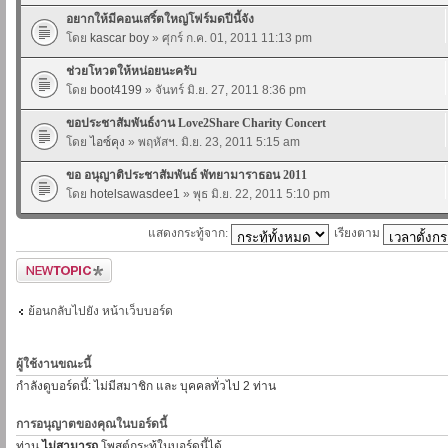
อยากให้มีคอนเสริ์ตใหญ่โฟร์มดปีนี้จัง
โดย
kascar boy
» ศุกร์ ก.ค. 01, 2011 11:13 pm
ช่วยโหวตให้หน่อยนะครับ
โดย
boot4199
» จันทร์ มิ.ย. 27, 2011 8:36 pm
ขอประชาสัมพันธ์งาน Love2Share Charity Concert
โดย
ไอซ์คุง
» พฤหัสฯ. มิ.ย. 23, 2011 5:15 am
ขอ อนุญาติประชาสัมพันธ์ พัทยามาราธอน 2011
โดย
hotelsawasdee1
» พุธ มิ.ย. 22, 2011 5:10 pm
แสดงกระทู้จาก:
เรียงตาม
ตั้งกระทู้ใหม่
ย้อนกลับไปยัง หน้าเว็บบอร์ด
ผู้ใช้งานขณะนี้
กำลังดูบอร์ดนี้: ไม่มีสมาชิก และ บุคคลทั่วไป 2 ท่าน
การอนุญาตของคุณในบอร์ดนี้
ท่าน
ไม่สามารถ
โพสต์กระทู้ในบอร์ดนี้ได้