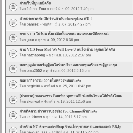
ฝากเว็บพี่บูมเอบีควีน
โดย
fafena_Four
» เสาร์ มิ.ย. 09, 2012 7:40 pm
ฝากประกาศค่ะ เปิดร้านค้ากับ cheezeplaza ฟรี!!!
โดย
paniiez
» พฤหัสฯ. มิ.ย. 07, 2012 4:27 pm
ขาย VCD โฟร์มด ตั้งแต่อัลบั้มแรกค่ะ แผ่นของแท้มือสองค่ะ
โดย
gear
» พุธ พ.ค. 09, 2012 6:36 pm
ขาย VCD Four Mod We Will Love U สนใจเข้ามาดูก่อนได้ครับ
โดย
natthapong
» พุธ เม.ย. 18, 2012 2:37 pm
บอกบุญค่ะ ขอเชิญผู้สนใจร่วมบริจาคสมทบทุนสร้างร.พ.ผู้สูงอายุค
โดย
bma2552
» ศุกร์ เม.ย. 06, 2012 5:16 pm
ขอฝากกิจกรรม ถวายในหลวงหน่อยนะคะ
โดย
begle00
» อาทิตย์ ธ.ค. 25, 2011 6:42 pm
[ประกาศ] ขอแรงชาว Fourfan ทุกท่าน!!! ช่วยกันโหวตให้กำลังใจผม
โดย
skunwat
» จันทร์ ธ.ค. 19, 2011 12:56 am
ฝากติดตามข่าวสารของช่องYou Channelด้วยนะคะ
โดย
kz-fclover
» พุธ ธ.ค. 14, 2011 5:17 pm
ฝากร้าน NC AccessoriesShop ร้านเล็กๆ ขายเคส และของแต่ง BB,Ip
โดย
newvan_zaa
» อาทิตย์ ธ.ค. 11, 2011 9:44 pm