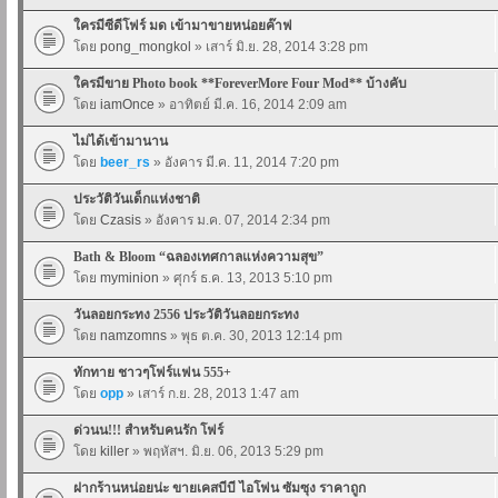
ใครมีซีดีโฟร์ มด เข้ามาขายหน่อยค๊าฟ
โดย
pong_mongkol
» เสาร์ มิ.ย. 28, 2014 3:28 pm
ใครมีขาย Photo book **ForeverMore Four Mod** บ้างคับ
โดย
iamOnce
» อาทิตย์ มี.ค. 16, 2014 2:09 am
ไม่ได้เข้ามานาน
โดย
beer_rs
» อังคาร มี.ค. 11, 2014 7:20 pm
ประวัติวันเด็กแห่งชาติ
โดย
Czasis
» อังคาร ม.ค. 07, 2014 2:34 pm
Bath & Bloom “ฉลองเทศกาลแห่งความสุข”
โดย
myminion
» ศุกร์ ธ.ค. 13, 2013 5:10 pm
วันลอยกระทง 2556 ประวัติวันลอยกระทง
โดย
namzomns
» พุธ ต.ค. 30, 2013 12:14 pm
ทักทาย ชาวๆโฟร์แฟน 555+
โดย
opp
» เสาร์ ก.ย. 28, 2013 1:47 am
ด่วนน!!! สำหรับคนรัก โฟร์
โดย
killer
» พฤหัสฯ. มิ.ย. 06, 2013 5:29 pm
ฝากร้านหน่อยน่ะ ขายเคสบีบี ไอโฟน ซัมซุง ราคาถูก