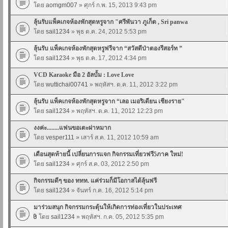
โดย
aomgm007
» ศุกร์ ก.พ. 15, 2013 9:43 pm
ลุ้นรับแพ็คเกจห้องพักสุดหรูจาก "ศรีพันวา ภูเก็ต , Sri panwa
โดย
sail1234
» พุธ ต.ค. 24, 2012 5:53 pm
ลุ้นรับ แพ็คเกจห้องพักสุดหรูฟรีจาก “สวัสดีป่าตองรีสอร์ท ”
โดย
sail1234
» พุธ ต.ค. 17, 2012 4:34 pm
VCD Karaoke มือ 2 อัลบั้ม : Love Love
โดย
wuttichai00741
» พฤหัสฯ. ต.ค. 11, 2012 3:22 pm
ลุ้นรับ แพ็คเกจห้องพักสุดหรูจาก “เลอ เมอริเดียน เชียงราย"
โดย
sail1234
» พฤหัสฯ. ต.ค. 11, 2012 12:23 pm
งงค่ะ........แฟนขอเตะผ่าหมาก
โดย
vesper111
» เสาร์ ส.ค. 11, 2012 10:59 am
เดือนสุดท้ายนี้ เปลี่ยนการแจก กิจกรรมเที่ยวฟรี5ภาค ใหม่!
โดย
sail1234
» ศุกร์ ส.ค. 03, 2012 2:50 pm
กิจกรรมดีๆ ของ ททท. แค่ร่วมก็มีโอกาสได้ลุ้นฟรี
โดย
sail1234
» จันทร์ ก.ค. 16, 2012 5:14 pm
มาร่วมสนุก กิจกรรมกระตุ้นให้เกิดการท่องเที่ยวในประเทศ
โดย
sail1234
» พฤหัสฯ. ก.ค. 05, 2012 5:35 pm