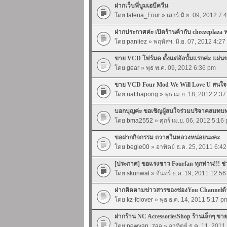
ฝากเว็บพี่บูมเอบีควีน
โดย
fafena_Four
» เสาร์ มิ.ย. 09, 2012 7
ฝากประกาศค่ะ เปิดร้านค้ากับ cheezeplaza ฟร
โดย
paniiez
» พฤหัสฯ. มิ.ย. 07, 2012 4:2
ขาย VCD โฟร์มด ตั้งแต่อัลบั้มแรกค่ะ แผ่น
โดย
gear
» พุธ พ.ค. 09, 2012 6:36 pm
ขาย VCD Four Mod We Will Love U สนใจเข
โดย
natthapong
» พุธ เม.ย. 18, 2012 2:3
บอกบุญค่ะ ขอเชิญผู้สนใจร่วมบริจาคสมทบทุน
โดย
bma2552
» ศุกร์ เม.ย. 06, 2012 5:16
ขอฝากกิจกรรม ถวายในหลวงหน่อยนะคะ
โดย
begle00
» อาทิตย์ ธ.ค. 25, 2011 6:4
[ประกาศ] ขอแรงชาว Fourfan ทุกท่าน!!! ช
โดย
skunwat
» จันทร์ ธ.ค. 19, 2011 12:5
ฝากติดตามข่าวสารของช่องYou Channelด
โดย
kz-fclover
» พุธ ธ.ค. 14, 2011 5:17 p
ฝากร้าน NC AccessoriesShop ร้านเล็กๆ ข
โดย
newvan_zaa
» อาทิตย์ ธ.ค. 11, 2011