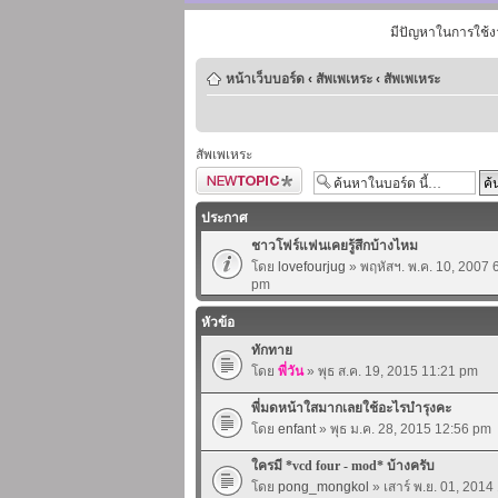
มีปัญหาในการใช้ง
หน้าเว็บบอร์ด
‹
สัพเพเหระ
‹
สัพเพเหระ
สัพเพเหระ
ตั้งกระทู้ใหม่
ประกาศ
ชาวโฟร์แฟนเคยรู้สึกบ้างไหม
โดย
lovefourjug
» พฤหัสฯ. พ.ค. 10, 2007 
pm
หัวข้อ
ทักทาย
โดย
พี่วัน
» พุธ ส.ค. 19, 2015 11:21 pm
พี่มดหน้าใสมากเลยใช้อะไรบำรุงคะ
โดย
enfant
» พุธ ม.ค. 28, 2015 12:56 pm
ใครมี *vcd four - mod* บ้างครับ
โดย
pong_mongkol
» เสาร์ พ.ย. 01, 201