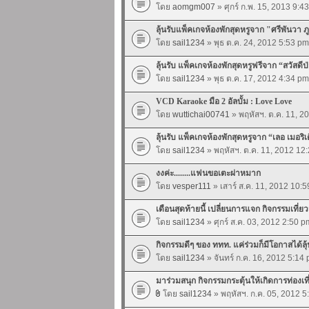
โดย
aomgm007
» ศุกร์ ก.พ. 15, 2013 9:4
ลุ้นรับแพ็คเกจห้องพักสุดหรูจาก "ศรีพันวา ภู
โดย
sail1234
» พุธ ต.ค. 24, 2012 5:53 pm
ลุ้นรับ แพ็คเกจห้องพักสุดหรูฟรีจาก “สวัสดีป
โดย
sail1234
» พุธ ต.ค. 17, 2012 4:34 pm
VCD Karaoke มือ 2 อัลบั้ม : Love Love
โดย
wuttichai00741
» พฤหัสฯ. ต.ค. 11, 2
ลุ้นรับ แพ็คเกจห้องพักสุดหรูจาก “เลอ เมอริ
โดย
sail1234
» พฤหัสฯ. ต.ค. 11, 2012 12
งงค่ะ........แฟนขอเตะผ่าหมาก
โดย
vesper111
» เสาร์ ส.ค. 11, 2012 10:
เดือนสุดท้ายนี้ เปลี่ยนการแจก กิจกรรมเที่ย
โดย
sail1234
» ศุกร์ ส.ค. 03, 2012 2:50 p
กิจกรรมดีๆ ของ ททท. แค่ร่วมก็มีโอกาสได้ลุ้
โดย
sail1234
» จันทร์ ก.ค. 16, 2012 5:14
มาร่วมสนุก กิจกรรมกระตุ้นให้เกิดการท่องเ
โดย
sail1234
» พฤหัสฯ. ก.ค. 05, 2012 