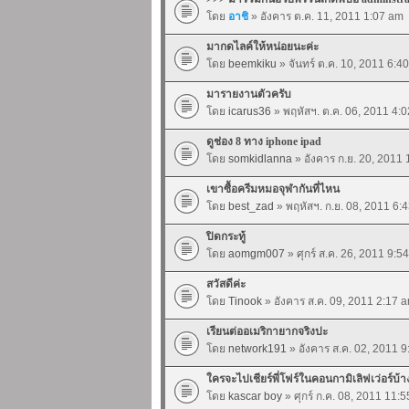
โดย
อาชิ
» อังคาร ต.ค. 11, 2011 1:07 am
มากดไลค์ให้หน่อยนะค่ะ
โดย
beemkiku
» จันทร์ ต.ค. 10, 2011 6:4
มารายงานตัวครับ
โดย
icarus36
» พฤหัสฯ. ต.ค. 06, 2011 4:
ดูช่อง 8 ทาง iphone ipad
โดย
somkidlanna
» อังคาร ก.ย. 20, 2011
เขาซื้อครีมหมอจุฬากันที่ไหน
โดย
best_zad
» พฤหัสฯ. ก.ย. 08, 2011 6:
ปิดกระทู้
โดย
aomgm007
» ศุกร์ ส.ค. 26, 2011 9:5
สวัสดีค่ะ
โดย
Tinook
» อังคาร ส.ค. 09, 2011 2:17 
เรียนต่ออเมริกายากจริงปะ
โดย
network191
» อังคาร ส.ค. 02, 2011 
ใครจะไปเชียร์พี่โฟร์ในคอนกามิเลิฟเว่อร์บ้
โดย
kascar boy
» ศุกร์ ก.ค. 08, 2011 11: