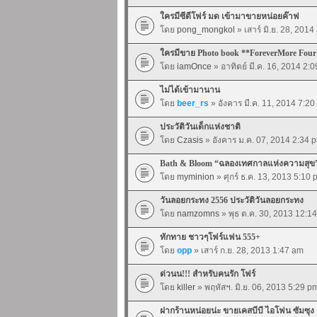
ใครมีซีดีโฟร์ มด เข้ามาขายหน่อยค๊าฟ
โดย
pong_mongkol
» เสาร์ มิ.ย. 28, 201
ใครมีขาย Photo book **ForeverMore Four
โดย
iamOnce
» อาทิตย์ มี.ค. 16, 2014 2:
ไม่ได้เข้ามานาน
โดย
beer_rs
» อังคาร มี.ค. 11, 2014 7:2
ประวัติวันเด็กแห่งชาติ
โดย
Czasis
» อังคาร ม.ค. 07, 2014 2:34 
Bath & Bloom “ฉลองเทศกาลแห่งความสุข
โดย
myminion
» ศุกร์ ธ.ค. 13, 2013 5:10
วันลอยกระทง 2556 ประวัติวันลอยกระทง
โดย
namzomns
» พุธ ต.ค. 30, 2013 12:1
ทักทาย ชาวๆโฟร์แฟน 555+
โดย
opp
» เสาร์ ก.ย. 28, 2013 1:47 am
ด่วนน!!! สำหรับคนรัก โฟร์
โดย
killer
» พฤหัสฯ. มิ.ย. 06, 2013 5:29 p
ฝากร้านหน่อยน่ะ ขายเคสบีบี ไอโฟน ซัมซุง