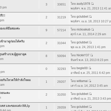
โดย
audy1978
3
33651
:40 pm
พฤหัสฯ. พ.ย. 21, 2013 11:41 
ี!!!
โดย
gclubbet
2
31219
7 pm
พฤหัสฯ. เม.ย. 18, 2013 10:27 
ของแท้มือสองค่ะ
โดย
nickoakub
9
57214
ศุกร์ ก.ค. 11, 2014 2:29 am
้ามาดูก่อนได้ครับ
โดย
gclubbet
2
31044
7 pm
พุธ เม.ย. 24, 2013 1:41 pm
สร้างร.พ.ผู้สูงอายุค
โดย
NickkY37
8
50094
 pm
จันทร์ พ.ค. 13, 2013 8:23 pm
โดย
begle00
0
32293
2 pm
อาทิตย์ ธ.ค. 25, 2011 6:42 pm
่วยกันโหวตให้กำลังใจผม
โดย
witlamai
1
29207
6 am
เสาร์ เม.ย. 14, 2012 3:45 am
้วยนะคะ
โดย
gclubbet
2
31050
m
อาทิตย์ เม.ย. 21, 2013 3:43 pm
ายเคส และของแต่ง BB,Ip
โดย
gclubbet
1
29359
 9:44 pm