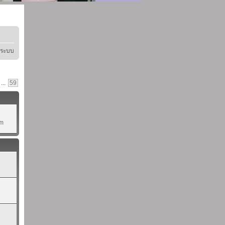
ู่ระบบ
...
59
pm