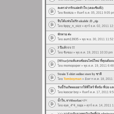
ละคร ฝากรักแฝดหัวใจ (เดอะซิมส์2)
โดย
flookza
» จันทร์ ธ.ค. 05, 2011 9:05 p
จีบได้แฟนไม่รัก ukulele :D ,,tip
โดย
tippy_n_oizz
» ศุกร์ ธ.ค. 02, 2011 1
ทักทาย ค่ะ
โดย
aum13935
» พุธ พ.ย. 30, 2011 11:5
3 ปีแล้ววว !!!
โดย
ซิงซอง
» พุธ ต.ค. 19, 2011 10:33 pm
[MStar]เกมส์แดนซ์ออนไลน์ใหม่ ที่คุณต้อง
โดย
momopoper
» พุธ ต.ค. 19, 2011 6:4
Strain T-shirt online store by ชาลี
โดย
Tomboyman
» อังคาร ต.ค. 18, 2011
วันนี้วันเกิดผมอยากให้พี่โฟร์ พี่หนิง พี่ปอ แ
โดย
kascar boy
» จันทร์ ต.ค. 17, 2011 9:
น้ำใจ..จากfourfan>///<
โดย
eye_4*4_naja
» ศุกร์ ต.ค. 14, 2011 
>>> มาร่วมกันอวยพรวันเกิดพี่ปอ adminstr