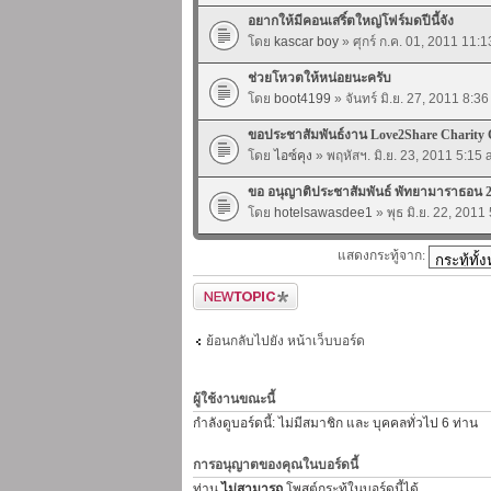
อยากให้มีคอนเสริ์ตใหญ่โฟร์มดปีนี้จัง
โดย
kascar boy
» ศุกร์ ก.ค. 01, 2011 11:
ช่วยโหวตให้หน่อยนะครับ
โดย
boot4199
» จันทร์ มิ.ย. 27, 2011 8:3
ขอประชาสัมพันธ์งาน Love2Share Charity 
โดย
ไอซ์คุง
» พฤหัสฯ. มิ.ย. 23, 2011 5:15
ขอ อนุญาติประชาสัมพันธ์ พัทยามาราธอน 
โดย
hotelsawasdee1
» พุธ มิ.ย. 22, 2011
แสดงกระทู้จาก:
ตั้งกระทู้ใหม่
ย้อนกลับไปยัง หน้าเว็บบอร์ด
ผู้ใช้งานขณะนี้
กำลังดูบอร์ดนี้: ไม่มีสมาชิก และ บุคคลทั่วไป 6 ท่าน
การอนุญาตของคุณในบอร์ดนี้
ท่าน
ไม่สามารถ
โพสต์กระทู้ในบอร์ดนี้ได้