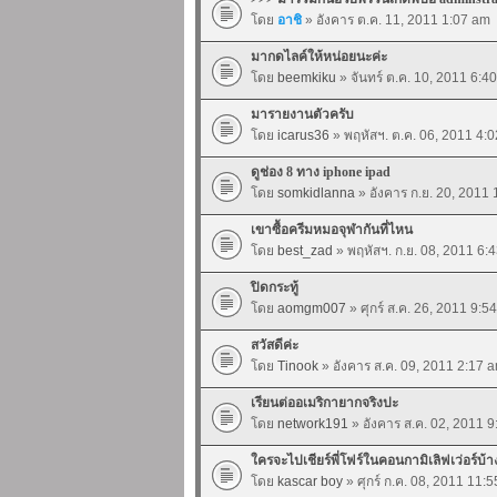
โดย
อาชิ
» อังคาร ต.ค. 11, 2011 1:07 am
มากดไลค์ให้หน่อยนะค่ะ
โดย
beemkiku
» จันทร์ ต.ค. 10, 2011 6:4
มารายงานตัวครับ
โดย
icarus36
» พฤหัสฯ. ต.ค. 06, 2011 4:
ดูช่อง 8 ทาง iphone ipad
โดย
somkidlanna
» อังคาร ก.ย. 20, 2011
เขาซื้อครีมหมอจุฬากันที่ไหน
โดย
best_zad
» พฤหัสฯ. ก.ย. 08, 2011 6:
ปิดกระทู้
โดย
aomgm007
» ศุกร์ ส.ค. 26, 2011 9:5
สวัสดีค่ะ
โดย
Tinook
» อังคาร ส.ค. 09, 2011 2:17 
เรียนต่ออเมริกายากจริงปะ
โดย
network191
» อังคาร ส.ค. 02, 2011 
ใครจะไปเชียร์พี่โฟร์ในคอนกามิเลิฟเว่อร์บ้
โดย
kascar boy
» ศุกร์ ก.ค. 08, 2011 11: