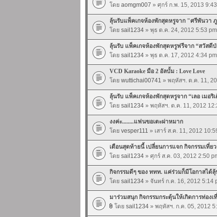
โดย
aomgm007
» ศุกร์ ก.พ. 15, 2013 9:4
ลุ้นรับแพ็คเกจห้องพักสุดหรูจาก "ศรีพันวา ภู
โดย
sail1234
» พุธ ต.ค. 24, 2012 5:53 pm
ลุ้นรับ แพ็คเกจห้องพักสุดหรูฟรีจาก “สวัสดีป
โดย
sail1234
» พุธ ต.ค. 17, 2012 4:34 pm
VCD Karaoke มือ 2 อัลบั้ม : Love Love
โดย
wuttichai00741
» พฤหัสฯ. ต.ค. 11, 2
ลุ้นรับ แพ็คเกจห้องพักสุดหรูจาก “เลอ เมอริ
โดย
sail1234
» พฤหัสฯ. ต.ค. 11, 2012 12
งงค่ะ........แฟนขอเตะผ่าหมาก
โดย
vesper111
» เสาร์ ส.ค. 11, 2012 10:
เดือนสุดท้ายนี้ เปลี่ยนการแจก กิจกรรมเที่ย
โดย
sail1234
» ศุกร์ ส.ค. 03, 2012 2:50 p
กิจกรรมดีๆ ของ ททท. แค่ร่วมก็มีโอกาสได้ลุ้
โดย
sail1234
» จันทร์ ก.ค. 16, 2012 5:14
มาร่วมสนุก กิจกรรมกระตุ้นให้เกิดการท่องเ
โดย
sail1234
» พฤหัสฯ. ก.ค. 05, 2012 