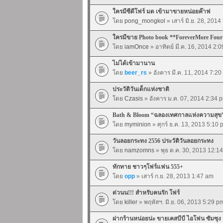
ใครมีซีดีโฟร์ มด เข้ามาขายหน่อยค๊าฟ
โดย
pong_mongkol
» เสาร์ มิ.ย. 28, 201
ใครมีขาย Photo book **ForeverMore Four
โดย
iamOnce
» อาทิตย์ มี.ค. 16, 2014 2:
ไม่ได้เข้ามานาน
โดย
beer_rs
» อังคาร มี.ค. 11, 2014 7:2
ประวัติวันเด็กแห่งชาติ
โดย
Czasis
» อังคาร ม.ค. 07, 2014 2:34 
Bath & Bloom “ฉลองเทศกาลแห่งความสุข
โดย
myminion
» ศุกร์ ธ.ค. 13, 2013 5:10
วันลอยกระทง 2556 ประวัติวันลอยกระทง
โดย
namzomns
» พุธ ต.ค. 30, 2013 12:1
ทักทาย ชาวๆโฟร์แฟน 555+
โดย
opp
» เสาร์ ก.ย. 28, 2013 1:47 am
ด่วนน!!! สำหรับคนรัก โฟร์
โดย
killer
» พฤหัสฯ. มิ.ย. 06, 2013 5:29 p
ฝากร้านหน่อยน่ะ ขายเคสบีบี ไอโฟน ซัมซุง