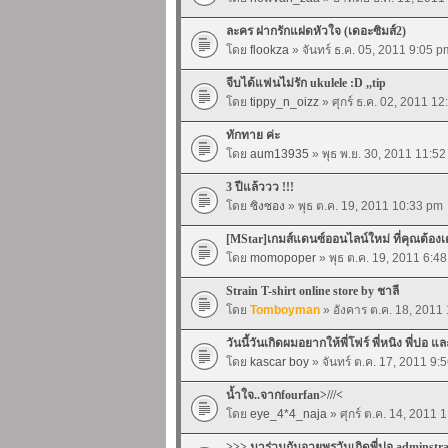
ละคร ฝากรักแฝดหัวใจ (เดอะซิมส์2)
โดย
flookza
» จันทร์ ธ.ค. 05, 2011 9:05 p
จีบได้แฟนไม่รัก ukulele :D ,,tip
โดย
tippy_n_oizz
» ศุกร์ ธ.ค. 02, 2011 1
ทักทาย ค่ะ
โดย
aum13935
» พุธ พ.ย. 30, 2011 11:5
3 ปีแล้ววว !!!
โดย
ซิงซอง
» พุธ ต.ค. 19, 2011 10:33 pm
[MStar]เกมส์แดนซ์ออนไลน์ใหม่ ที่คุณต้อง
โดย
momopoper
» พุธ ต.ค. 19, 2011 6:4
Strain T-shirt online store by ชาลี
โดย
Tomboyman
» อังคาร ต.ค. 18, 2011
วันนี้วันเกิดผมอยากให้พี่โฟร์ พี่หนิง พี่ปอ แ
โดย
kascar boy
» จันทร์ ต.ค. 17, 2011 9:
น้ำใจ..จากfourfan>///<
โดย
eye_4*4_naja
» ศุกร์ ต.ค. 14, 2011 
>>> มาร่วมกันอวยพรวันเกิดพี่ปอ adminstr