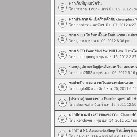
ฝากเว็บพี่บูมเอบีควีน
โดย
fafena_Four
» เสาร์ มิ.ย. 09, 2012 7
ฝากประกาศค่ะ เปิดร้านค้ากับ cheezeplaza ฟร
โดย
paniiez
» พฤหัสฯ. มิ.ย. 07, 2012 4:2
ขาย VCD โฟร์มด ตั้งแต่อัลบั้มแรกค่ะ แผ่น
โดย
gear
» พุธ พ.ค. 09, 2012 6:36 pm
ขาย VCD Four Mod We Will Love U สนใจเข
โดย
natthapong
» พุธ เม.ย. 18, 2012 2:3
บอกบุญค่ะ ขอเชิญผู้สนใจร่วมบริจาคสมทบทุน
โดย
bma2552
» ศุกร์ เม.ย. 06, 2012 5:16
ขอฝากกิจกรรม ถวายในหลวงหน่อยนะคะ
โดย
begle00
» อาทิตย์ ธ.ค. 25, 2011 6:4
[ประกาศ] ขอแรงชาว Fourfan ทุกท่าน!!! ช
โดย
skunwat
» จันทร์ ธ.ค. 19, 2011 12:5
ฝากติดตามข่าวสารของช่องYou Channelด
โดย
kz-fclover
» พุธ ธ.ค. 14, 2011 5:17 p
ฝากร้าน NC AccessoriesShop ร้านเล็กๆ ข
โดย
newvan_zaa
» อาทิตย์ ธ.ค. 11, 2011