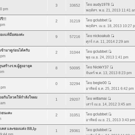
โดย
audy1978
3
33652
:40 pm
พฤหัสฯ. พ.ย. 21, 2013 11:41 
ี!!!
โดย
gclubbet
2
31219
7 pm
พฤหัสฯ. เม.ย. 18, 2013 10:27 
ของแท้มือสองค่ะ
โดย
nickoakub
9
57216
ศุกร์ ก.ค. 11, 2014 2:29 am
้ามาดูก่อนได้ครับ
โดย
gclubbet
2
31044
7 pm
พุธ เม.ย. 24, 2013 1:41 pm
สร้างร.พ.ผู้สูงอายุค
โดย
NickkY37
8
50095
 pm
จันทร์ พ.ค. 13, 2013 8:23 pm
โดย
begle00
0
32294
2 pm
อาทิตย์ ธ.ค. 25, 2011 6:42 pm
่วยกันโหวตให้กำลังใจผม
โดย
witlamai
1
29207
6 am
เสาร์ เม.ย. 14, 2012 3:45 am
้วยนะคะ
โดย
gclubbet
2
31051
m
อาทิตย์ เม.ย. 21, 2013 3:43 pm
ายเคส และของแต่ง BB,Ip
โดย
gclubbet
1
29361
 9:44 pm