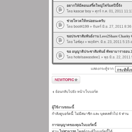
อยากให้มีคอนเสริ์ตใหญ่โฟร์มดปีนี้จัง
โดย
kascar boy
» ศุกร์ ก.ค. 01, 2011 11:
ช่วยโหวตให้หน่อยนะครับ
โดย
boot4199
» จันทร์ มิ.ย. 27, 2011 8:3
ขอประชาสัมพันธ์งาน Love2Share Charity 
โดย
ไอซ์คุง
» พฤหัสฯ. มิ.ย. 23, 2011 5:15
ขอ อนุญาติประชาสัมพันธ์ พัทยามาราธอน 
โดย
hotelsawasdee1
» พุธ มิ.ย. 22, 2011
แสดงกระทู้จาก:
ตั้งกระทู้ใหม่
ย้อนกลับไปยัง หน้าเว็บบอร์ด
ผู้ใช้งานขณะนี้
กำลังดูบอร์ดนี้: ไม่มีสมาชิก และ บุคคลทั่วไป 4 ท่าน
การอนุญาตของคุณในบอร์ดนี้
ท่าน
ไม่สามารถ
โพสต์กระทู้ในบอร์ดนี้ได้