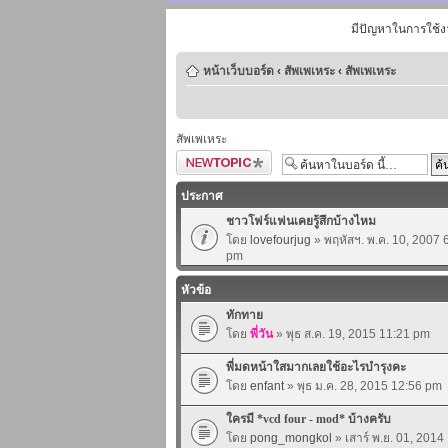
มีปัญหาในการใช้ง
หน้าเว็บบอร์ด
‹
สัพเพเหระ
‹
สัพเพเหระ
สัพเพเหระ
ตั้งกระทู้ใหม่
ประกาศ
ชาวโฟร์แฟนเคยรู้สึกบ้างไหม
โดย
lovefourjug
» พฤหัสฯ. พ.ค. 10, 2007 
pm
หัวข้อ
ทักทาย
โดย
พี่วัน
» พุธ ส.ค. 19, 2015 11:21 pm
พี่มดหน้าใสมากเลยใช้อะไรบำรุงคะ
โดย
enfant
» พุธ ม.ค. 28, 2015 12:56 pm
ใครมี *vcd four - mod* บ้างครับ
โดย
pong_mongkol
» เสาร์ พ.ย. 01, 201