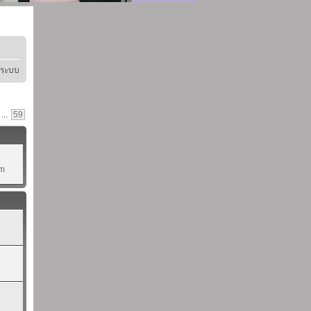
ู่ระบบ
...
59
pm