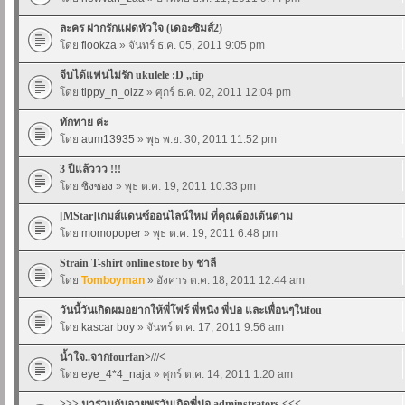
ละคร ฝากรักแฝดหัวใจ (เดอะซิมส์2)
โดย
flookza
» จันทร์ ธ.ค. 05, 2011 9:05 pm
จีบได้แฟนไม่รัก ukulele :D ,,tip
โดย
tippy_n_oizz
» ศุกร์ ธ.ค. 02, 2011 12:04 pm
ทักทาย ค่ะ
โดย
aum13935
» พุธ พ.ย. 30, 2011 11:52 pm
3 ปีแล้ววว !!!
โดย
ซิงซอง
» พุธ ต.ค. 19, 2011 10:33 pm
[MStar]เกมส์แดนซ์ออนไลน์ใหม่ ที่คุณต้องเต้นตาม
โดย
momopoper
» พุธ ต.ค. 19, 2011 6:48 pm
Strain T-shirt online store by ชาลี
โดย
Tomboyman
» อังคาร ต.ค. 18, 2011 12:44 am
วันนี้วันเกิดผมอยากให้พี่โฟร์ พี่หนิง พี่ปอ และเพื่อนๆในfou
โดย
kascar boy
» จันทร์ ต.ค. 17, 2011 9:56 am
น้ำใจ..จากfourfan>///<
โดย
eye_4*4_naja
» ศุกร์ ต.ค. 14, 2011 1:20 am
>>> มาร่วมกันอวยพรวันเกิดพี่ปอ adminstrators <<<