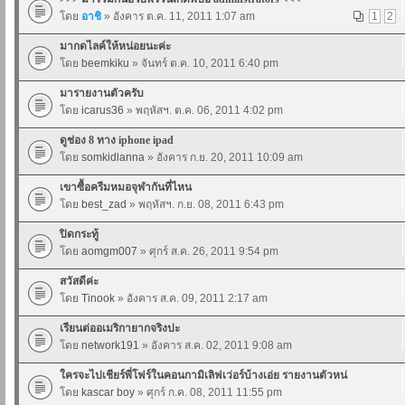
โดย
อาชิ
» อังคาร ต.ค. 11, 2011 1:07 am
1
2
มากดไลค์ให้หน่อยนะค่ะ
โดย
beemkiku
» จันทร์ ต.ค. 10, 2011 6:40 pm
มารายงานตัวครับ
โดย
icarus36
» พฤหัสฯ. ต.ค. 06, 2011 4:02 pm
ดูช่อง 8 ทาง iphone ipad
โดย
somkidlanna
» อังคาร ก.ย. 20, 2011 10:09 am
เขาซื้อครีมหมอจุฬากันที่ไหน
โดย
best_zad
» พฤหัสฯ. ก.ย. 08, 2011 6:43 pm
ปิดกระทู้
โดย
aomgm007
» ศุกร์ ส.ค. 26, 2011 9:54 pm
สวัสดีค่ะ
โดย
Tinook
» อังคาร ส.ค. 09, 2011 2:17 am
เรียนต่ออเมริกายากจริงปะ
โดย
network191
» อังคาร ส.ค. 02, 2011 9:08 am
ใครจะไปเชียร์พี่โฟร์ในคอนกามิเลิฟเว่อร์บ้างเอ่ย รายงานตัวหน่
โดย
kascar boy
» ศุกร์ ก.ค. 08, 2011 11:55 pm