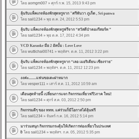
โดย
aomgm007
» ศุกร์ ก.พ. 15, 2013 9:43 pm
ลุ้นรับแพ็คเกจห้องพักสุดหรูจาก "ศรีพันวา ภูเก็ต , Sri panwa
โดย
sail1234
» พุธ ต.ค. 24, 2012 5:53 pm
ลุ้นรับ แพ็คเกจห้องพักสุดหรูฟรีจาก “สวัสดีป่าตองรีสอร์ท ”
โดย
sail1234
» พุธ ต.ค. 17, 2012 4:34 pm
VCD Karaoke มือ 2 อัลบั้ม : Love Love
โดย
wuttichai00741
» พฤหัสฯ. ต.ค. 11, 2012 3:22 pm
ลุ้นรับ แพ็คเกจห้องพักสุดหรูจาก “เลอ เมอริเดียน เชียงราย"
โดย
sail1234
» พฤหัสฯ. ต.ค. 11, 2012 12:23 pm
งงค่ะ........แฟนขอเตะผ่าหมาก
โดย
vesper111
» เสาร์ ส.ค. 11, 2012 10:59 am
เดือนสุดท้ายนี้ เปลี่ยนการแจก กิจกรรมเที่ยวฟรี5ภาค ใหม่!
โดย
sail1234
» ศุกร์ ส.ค. 03, 2012 2:50 pm
กิจกรรมดีๆ ของ ททท. แค่ร่วมก็มีโอกาสได้ลุ้นฟรี
โดย
sail1234
» จันทร์ ก.ค. 16, 2012 5:14 pm
มาร่วมสนุก กิจกรรมกระตุ้นให้เกิดการท่องเที่ยวในประเทศ
โดย
sail1234
» พฤหัสฯ. ก.ค. 05, 2012 5:35 pm