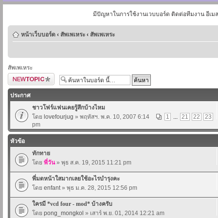
มีปัญหาในการใช้งานเวบบอร์ด ติดต่อทีมงาน อีเม
หน้าเว็บบอร์ด
‹
สัพเพเหระ
‹
สัพเพเหระ
สัพเพเหระ
ตั้งกระทู้ใหม่
ประกาศ
ชาวโฟร์แฟนเคยรู้สึกบ้างไหม
โดย
lovefourjug
» พฤหัสฯ. พ.ค. 10, 2007 6:14
1
...
21
22
23
pm
หัวข้อ
ทักทาย
โดย
พี่วัน
» พุธ ส.ค. 19, 2015 11:21 pm
พี่มดหน้าใสมากเลยใช้อะไรบำรุงคะ
โดย
enfant
» พุธ ม.ค. 28, 2015 12:56 pm
ใครมี *vcd four - mod* บ้างครับ
โดย
pong_mongkol
» เสาร์ พ.ย. 01, 2014 12:21 am