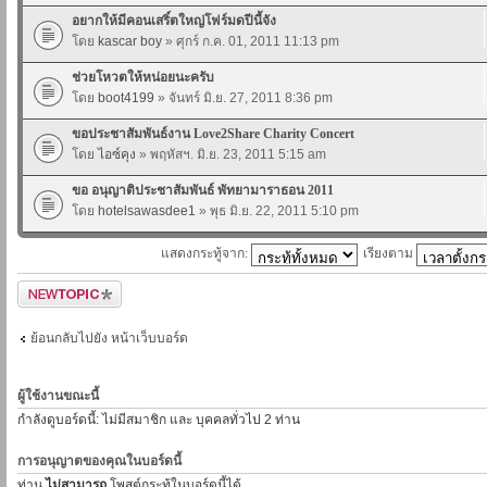
อยากให้มีคอนเสริ์ตใหญ่โฟร์มดปีนี้จัง
โดย
kascar boy
» ศุกร์ ก.ค. 01, 2011 11:13 pm
ช่วยโหวตให้หน่อยนะครับ
โดย
boot4199
» จันทร์ มิ.ย. 27, 2011 8:36 pm
ขอประชาสัมพันธ์งาน Love2Share Charity Concert
โดย
ไอซ์คุง
» พฤหัสฯ. มิ.ย. 23, 2011 5:15 am
ขอ อนุญาติประชาสัมพันธ์ พัทยามาราธอน 2011
โดย
hotelsawasdee1
» พุธ มิ.ย. 22, 2011 5:10 pm
แสดงกระทู้จาก:
เรียงตาม
ตั้งกระทู้ใหม่
ย้อนกลับไปยัง หน้าเว็บบอร์ด
ผู้ใช้งานขณะนี้
กำลังดูบอร์ดนี้: ไม่มีสมาชิก และ บุคคลทั่วไป 2 ท่าน
การอนุญาตของคุณในบอร์ดนี้
ท่าน
ไม่สามารถ
โพสต์กระทู้ในบอร์ดนี้ได้