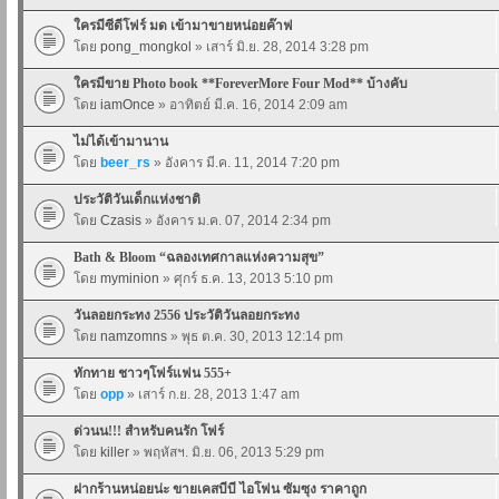
ใครมีซีดีโฟร์ มด เข้ามาขายหน่อยค๊าฟ
โดย
pong_mongkol
» เสาร์ มิ.ย. 28, 2014 3:28 pm
ใครมีขาย Photo book **ForeverMore Four Mod** บ้างคับ
โดย
iamOnce
» อาทิตย์ มี.ค. 16, 2014 2:09 am
ไม่ได้เข้ามานาน
โดย
beer_rs
» อังคาร มี.ค. 11, 2014 7:20 pm
ประวัติวันเด็กแห่งชาติ
โดย
Czasis
» อังคาร ม.ค. 07, 2014 2:34 pm
Bath & Bloom “ฉลองเทศกาลแห่งความสุข”
โดย
myminion
» ศุกร์ ธ.ค. 13, 2013 5:10 pm
วันลอยกระทง 2556 ประวัติวันลอยกระทง
โดย
namzomns
» พุธ ต.ค. 30, 2013 12:14 pm
ทักทาย ชาวๆโฟร์แฟน 555+
โดย
opp
» เสาร์ ก.ย. 28, 2013 1:47 am
ด่วนน!!! สำหรับคนรัก โฟร์
โดย
killer
» พฤหัสฯ. มิ.ย. 06, 2013 5:29 pm
ฝากร้านหน่อยน่ะ ขายเคสบีบี ไอโฟน ซัมซุง ราคาถูก