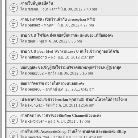
ฝากเว็บพี่บูมเอบีควีน
โดย
fafena_Four
» เสาร์ มิ.ย. 09, 2012 7:40 pm
ฝากประกาศค่ะ เปิดร้านค้ากับ cheezeplaza ฟรี!!!
โดย
paniiez
» พฤหัสฯ. มิ.ย. 07, 2012 4:27 pm
ขาย VCD โฟร์มด ตั้งแต่อัลบั้มแรกค่ะ แผ่นของแท้มือสองค่ะ
โดย
gear
» พุธ พ.ค. 09, 2012 6:36 pm
ขาย VCD Four Mod We Will Love U สนใจเข้ามาดูก่อนได้ครับ
โดย
natthapong
» พุธ เม.ย. 18, 2012 2:37 pm
บอกบุญค่ะ ขอเชิญผู้สนใจร่วมบริจาคสมทบทุนสร้างร.พ.ผู้สูงอายุค
โดย
bma2552
» ศุกร์ เม.ย. 06, 2012 5:16 pm
ขอฝากกิจกรรม ถวายในหลวงหน่อยนะคะ
โดย
begle00
» อาทิตย์ ธ.ค. 25, 2011 6:42 pm
[ประกาศ] ขอแรงชาว Fourfan ทุกท่าน!!! ช่วยกันโหวตให้กำลังใจผม
โดย
skunwat
» จันทร์ ธ.ค. 19, 2011 12:56 am
ฝากติดตามข่าวสารของช่องYou Channelด้วยนะคะ
โดย
kz-fclover
» พุธ ธ.ค. 14, 2011 5:17 pm
ฝากร้าน NC AccessoriesShop ร้านเล็กๆ ขายเคส และของแต่ง BB,Ip
โดย
newvan_zaa
» อาทิตย์ ธ.ค. 11, 2011 9:44 pm