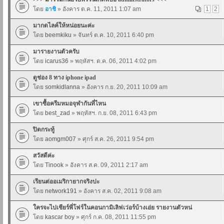
โดย
อาชิ
» อังคาร ต.ค. 11, 2011 1:07 am
1
2
มากดไลค์ให้หน่อยนะค่ะ
โดย
beemkiku
» จันทร์ ต.ค. 10, 2011 6:40 pm
มารายงานตัวครับ
โดย
icarus36
» พฤหัสฯ. ต.ค. 06, 2011 4:02 pm
ดูช่อง 8 ทาง iphone ipad
โดย
somkidlanna
» อังคาร ก.ย. 20, 2011 10:09 am
เขาซื้อครีมหมอจุฬากันที่ไหน
โดย
best_zad
» พฤหัสฯ. ก.ย. 08, 2011 6:43 pm
ปิดกระทู้
โดย
aomgm007
» ศุกร์ ส.ค. 26, 2011 9:54 pm
สวัสดีค่ะ
โดย
Tinook
» อังคาร ส.ค. 09, 2011 2:17 am
เรียนต่ออเมริกายากจริงปะ
โดย
network191
» อังคาร ส.ค. 02, 2011 9:08 am
ใครจะไปเชียร์พี่โฟร์ในคอนกามิเลิฟเว่อร์บ้างเอ่ย รายงานตัวหน่
โดย
kascar boy
» ศุกร์ ก.ค. 08, 2011 11:55 pm