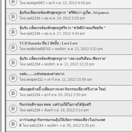
โดย
aomgm007
» ศุกร์ ก.พ. 15, 2013 9:43 pm
ลุ้นรับแพ็คเกจห้องพักสุดหรูจาก "ศรีพันวา ภูเก็ต , Sri panwa
โดย
sail1234
» พุธ ต.ค. 24, 2012 5:53 pm
ลุ้นรับ แพ็คเกจห้องพักสุดหรูฟรีจาก “สวัสดีป่าตองรีสอร์ท ”
โดย
sail1234
» พุธ ต.ค. 17, 2012 4:34 pm
VCD Karaoke มือ 2 อัลบั้ม : Love Love
โดย
wuttichai00741
» พฤหัสฯ. ต.ค. 11, 2012 3:22 pm
ลุ้นรับ แพ็คเกจห้องพักสุดหรูจาก “เลอ เมอริเดียน เชียงราย"
โดย
sail1234
» พฤหัสฯ. ต.ค. 11, 2012 12:23 pm
งงค่ะ........แฟนขอเตะผ่าหมาก
โดย
vesper111
» เสาร์ ส.ค. 11, 2012 10:59 am
เดือนสุดท้ายนี้ เปลี่ยนการแจก กิจกรรมเที่ยวฟรี5ภาค ใหม่!
โดย
sail1234
» ศุกร์ ส.ค. 03, 2012 2:50 pm
กิจกรรมดีๆ ของ ททท. แค่ร่วมก็มีโอกาสได้ลุ้นฟรี
โดย
sail1234
» จันทร์ ก.ค. 16, 2012 5:14 pm
มาร่วมสนุก กิจกรรมกระตุ้นให้เกิดการท่องเที่ยวในประเทศ
โดย
sail1234
» พฤหัสฯ. ก.ค. 05, 2012 5:35 pm