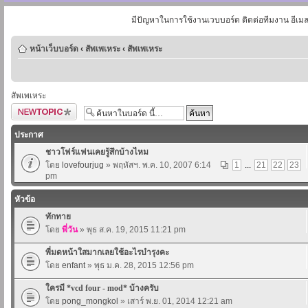
มีปัญหาในการใช้งานเวบบอร์ด ติดต่อทีมงาน อีเม
หน้าเว็บบอร์ด
‹
สัพเพเหระ
‹
สัพเพเหระ
สัพเพเหระ
ตั้งกระทู้ใหม่
ประกาศ
ชาวโฟร์แฟนเคยรู้สึกบ้างไหม
โดย
lovefourjug
» พฤหัสฯ. พ.ค. 10, 2007 6:14
1
...
21
22
23
pm
หัวข้อ
ทักทาย
โดย
พี่วัน
» พุธ ส.ค. 19, 2015 11:21 pm
พี่มดหน้าใสมากเลยใช้อะไรบำรุงคะ
โดย
enfant
» พุธ ม.ค. 28, 2015 12:56 pm
ใครมี *vcd four - mod* บ้างครับ
โดย
pong_mongkol
» เสาร์ พ.ย. 01, 2014 12:21 am