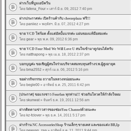
ฝากเว็บพี่บูมเอบีควีน
โดย
fafena_Four
» เสาร์ มิ.ย. 09, 2012 7:40 pm
ฝากประกาศค่ะ เปิดร้านค้ากับ cheezeplaza ฟรี!!!
โดย
paniiez
» พฤหัสฯ. มิ.ย. 07, 2012 4:27 pm
ขาย VCD โฟร์มด ตั้งแต่อัลบั้มแรกค่ะ แผ่นของแท้มือสองค่ะ
โดย
gear
» พุธ พ.ค. 09, 2012 6:36 pm
ขาย VCD Four Mod We Will Love U สนใจเข้ามาดูก่อนได้ครับ
โดย
natthapong
» พุธ เม.ย. 18, 2012 2:37 pm
บอกบุญค่ะ ขอเชิญผู้สนใจร่วมบริจาคสมทบทุนสร้างร.พ.ผู้สูงอายุค
โดย
bma2552
» ศุกร์ เม.ย. 06, 2012 5:16 pm
ขอฝากกิจกรรม ถวายในหลวงหน่อยนะคะ
โดย
begle00
» อาทิตย์ ธ.ค. 25, 2011 6:42 pm
[ประกาศ] ขอแรงชาว Fourfan ทุกท่าน!!! ช่วยกันโหวตให้กำลังใจผม
โดย
skunwat
» จันทร์ ธ.ค. 19, 2011 12:56 am
ฝากติดตามข่าวสารของช่องYou Channelด้วยนะคะ
โดย
kz-fclover
» พุธ ธ.ค. 14, 2011 5:17 pm
ฝากร้าน NC AccessoriesShop ร้านเล็กๆ ขายเคส และของแต่ง BB,Ip
โดย
newvan_zaa
» อาทิตย์ ธ.ค. 11, 2011 9:44 pm