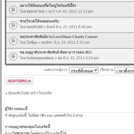
อยากให้มีคอนเสริ์ตใหญ่โฟร์มดปีนี้จัง
โดย
kascar boy
» ศุกร์ ก.ค. 01, 2011 11:13 pm
ช่วยโหวตให้หน่อยนะครับ
โดย
boot4199
» จันทร์ มิ.ย. 27, 2011 8:36 pm
ขอประชาสัมพันธ์งาน Love2Share Charity Concert
โดย
ไอซ์คุง
» พฤหัสฯ. มิ.ย. 23, 2011 5:15 am
ขอ อนุญาติประชาสัมพันธ์ พัทยามาราธอน 2011
โดย
hotelsawasdee1
» พุธ มิ.ย. 22, 2011 5:10 pm
แสดงกระทู้จาก:
เรียงตาม
ตั้งกระทู้ใหม่
ย้อนกลับไปยัง หน้าเว็บบอร์ด
ผู้ใช้งานขณะนี้
กำลังดูบอร์ดนี้: ไม่มีสมาชิก และ บุคคลทั่วไป 3 ท่าน
การอนุญาตของคุณในบอร์ดนี้
ท่าน
ไม่สามารถ
โพสต์กระทู้ในบอร์ดนี้ได้