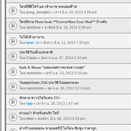
ใครมีซีดีโฟร์ มด เข้ามาขายหน่อยค๊าฟ
โดย
pong_mongkol
» เสาร์ มิ.ย. 28, 2014 3:28 pm
ใครมีขาย Photo book **ForeverMore Four Mod** บ้างคับ
โดย
iamOnce
» อาทิตย์ มี.ค. 16, 2014 2:09 am
ไม่ได้เข้ามานาน
โดย
beer_rs
» อังคาร มี.ค. 11, 2014 7:20 pm
ประวัติวันเด็กแห่งชาติ
โดย
Czasis
» อังคาร ม.ค. 07, 2014 2:34 pm
Bath & Bloom “ฉลองเทศกาลแห่งความสุข”
โดย
myminion
» ศุกร์ ธ.ค. 13, 2013 5:10 pm
วันลอยกระทง 2556 ประวัติวันลอยกระทง
โดย
namzomns
» พุธ ต.ค. 30, 2013 12:14 pm
ทักทาย ชาวๆโฟร์แฟน 555+
โดย
opp
» เสาร์ ก.ย. 28, 2013 1:47 am
ด่วนน!!! สำหรับคนรัก โฟร์
โดย
killer
» พฤหัสฯ. มิ.ย. 06, 2013 5:29 pm
ฝากร้านหน่อยน่ะ ขายเคสบีบี ไอโฟน ซัมซุง ราคาถูก