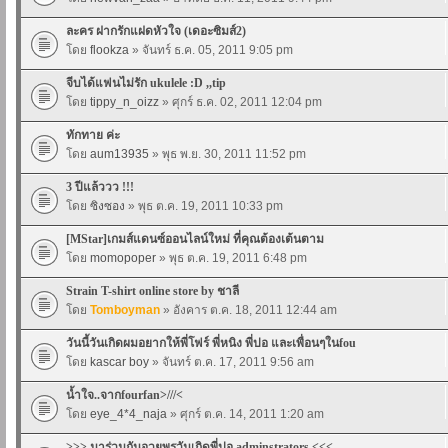
ละคร ฝากรักแฝดหัวใจ (เดอะซิมส์2)
โดย
flookza
» จันทร์ ธ.ค. 05, 2011 9:05 pm
จีบได้แฟนไม่รัก ukulele :D ,,tip
โดย
tippy_n_oizz
» ศุกร์ ธ.ค. 02, 2011 12:04 pm
ทักทาย ค่ะ
โดย
aum13935
» พุธ พ.ย. 30, 2011 11:52 pm
3 ปีแล้ววว !!!
โดย
ซิงซอง
» พุธ ต.ค. 19, 2011 10:33 pm
[MStar]เกมส์แดนซ์ออนไลน์ใหม่ ที่คุณต้องเต้นตาม
โดย
momopoper
» พุธ ต.ค. 19, 2011 6:48 pm
Strain T-shirt online store by ชาลี
โดย
Tomboyman
» อังคาร ต.ค. 18, 2011 12:44 am
วันนี้วันเกิดผมอยากให้พี่โฟร์ พี่หนิง พี่ปอ และเพื่อนๆในfou
โดย
kascar boy
» จันทร์ ต.ค. 17, 2011 9:56 am
น้ำใจ..จากfourfan>///<
โดย
eye_4*4_naja
» ศุกร์ ต.ค. 14, 2011 1:20 am
>>> มาร่วมกันอวยพรวันเกิดพี่ปอ adminstrators <<<