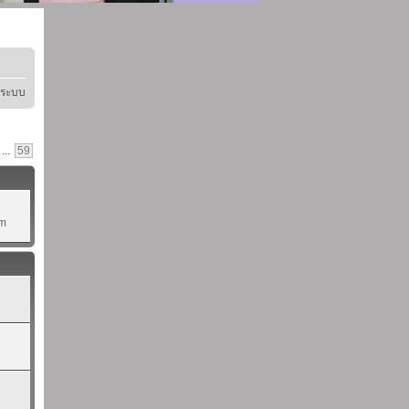
ู่ระบบ
...
59
pm