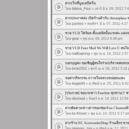
ฝากเว็บพี่บูมเอบีควีน
โดย
fafena_Four
» เสาร์ มิ.ย. 09, 2012 7
ฝากประกาศค่ะ เปิดร้านค้ากับ cheezeplaza ฟร
โดย
paniiez
» พฤหัสฯ. มิ.ย. 07, 2012 4:2
ขาย VCD โฟร์มด ตั้งแต่อัลบั้มแรกค่ะ แผ่น
โดย
gear
» พุธ พ.ค. 09, 2012 6:36 pm
ขาย VCD Four Mod We Will Love U สนใจเข
โดย
natthapong
» พุธ เม.ย. 18, 2012 2:3
บอกบุญค่ะ ขอเชิญผู้สนใจร่วมบริจาคสมทบทุน
โดย
bma2552
» ศุกร์ เม.ย. 06, 2012 5:16
ขอฝากกิจกรรม ถวายในหลวงหน่อยนะคะ
โดย
begle00
» อาทิตย์ ธ.ค. 25, 2011 6:4
[ประกาศ] ขอแรงชาว Fourfan ทุกท่าน!!! ช
โดย
skunwat
» จันทร์ ธ.ค. 19, 2011 12:5
ฝากติดตามข่าวสารของช่องYou Channelด
โดย
kz-fclover
» พุธ ธ.ค. 14, 2011 5:17 p
ฝากร้าน NC AccessoriesShop ร้านเล็กๆ ข
โดย
newvan_zaa
» อาทิตย์ ธ.ค. 11, 2011