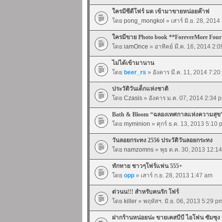
ใครมีซีดีโฟร์ มด เข้ามาขายหน่อยค๊าฟ
โดย
pong_mongkol
» เสาร์ มิ.ย. 28, 201
ใครมีขาย Photo book **ForeverMore Four
โดย
iamOnce
» อาทิตย์ มี.ค. 16, 2014 2:
ไม่ได้เข้ามานาน
โดย
beer_rs
» อังคาร มี.ค. 11, 2014 7:2
ประวัติวันเด็กแห่งชาติ
โดย
Czasis
» อังคาร ม.ค. 07, 2014 2:34 
Bath & Bloom “ฉลองเทศกาลแห่งความสุข
โดย
myminion
» ศุกร์ ธ.ค. 13, 2013 5:10
วันลอยกระทง 2556 ประวัติวันลอยกระทง
โดย
namzomns
» พุธ ต.ค. 30, 2013 12:1
ทักทาย ชาวๆโฟร์แฟน 555+
โดย
opp
» เสาร์ ก.ย. 28, 2013 1:47 am
ด่วนน!!! สำหรับคนรัก โฟร์
โดย
killer
» พฤหัสฯ. มิ.ย. 06, 2013 5:29 p
ฝากร้านหน่อยน่ะ ขายเคสบีบี ไอโฟน ซัมซุง