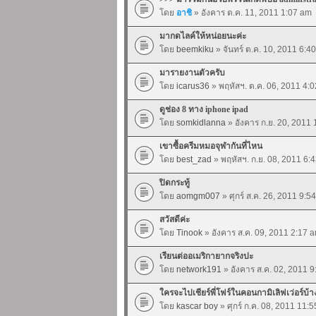
โดย
อาชิ
» อังคาร ต.ค. 11, 2011 1:07 am
มากดไลค์ให้หน่อยนะค่ะ
โดย
beemkiku
» จันทร์ ต.ค. 10, 2011 6:4
มารายงานตัวครับ
โดย
icarus36
» พฤหัสฯ. ต.ค. 06, 2011 4:
ดูช่อง 8 ทาง iphone ipad
โดย
somkidlanna
» อังคาร ก.ย. 20, 2011
เขาซื้อครีมหมอจุฬากันที่ไหน
โดย
best_zad
» พฤหัสฯ. ก.ย. 08, 2011 6:
ปิดกระทู้
โดย
aomgm007
» ศุกร์ ส.ค. 26, 2011 9:5
สวัสดีค่ะ
โดย
Tinook
» อังคาร ส.ค. 09, 2011 2:17 
เรียนต่ออเมริกายากจริงปะ
โดย
network191
» อังคาร ส.ค. 02, 2011 
ใครจะไปเชียร์พี่โฟร์ในคอนกามิเลิฟเว่อร์บ้
โดย
kascar boy
» ศุกร์ ก.ค. 08, 2011 11: