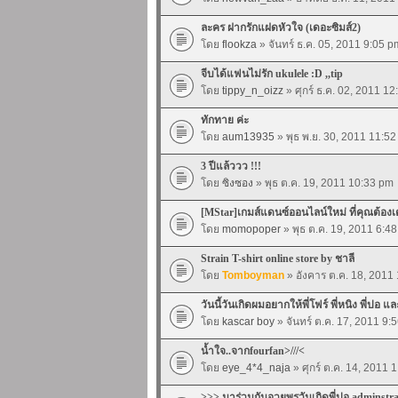
ละคร ฝากรักแฝดหัวใจ (เดอะซิมส์2)
โดย
flookza
» จันทร์ ธ.ค. 05, 2011 9:05 p
จีบได้แฟนไม่รัก ukulele :D ,,tip
โดย
tippy_n_oizz
» ศุกร์ ธ.ค. 02, 2011 1
ทักทาย ค่ะ
โดย
aum13935
» พุธ พ.ย. 30, 2011 11:5
3 ปีแล้ววว !!!
โดย
ซิงซอง
» พุธ ต.ค. 19, 2011 10:33 pm
[MStar]เกมส์แดนซ์ออนไลน์ใหม่ ที่คุณต้อง
โดย
momopoper
» พุธ ต.ค. 19, 2011 6:4
Strain T-shirt online store by ชาลี
โดย
Tomboyman
» อังคาร ต.ค. 18, 2011
วันนี้วันเกิดผมอยากให้พี่โฟร์ พี่หนิง พี่ปอ แ
โดย
kascar boy
» จันทร์ ต.ค. 17, 2011 9:
น้ำใจ..จากfourfan>///<
โดย
eye_4*4_naja
» ศุกร์ ต.ค. 14, 2011 
>>> มาร่วมกันอวยพรวันเกิดพี่ปอ adminstr