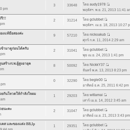
โดย
audy1978
3
33648
:40 pm
พฤหัสฯ. พ.ย. 21, 2013 11:41 
ี!!!
โดย
gclubbet
2
31214
7 pm
พฤหัสฯ. เม.ย. 18, 2013 10:27 
ของแท้มือสองค่ะ
โดย
nickoakub
9
57210
ศุกร์ ก.ค. 11, 2014 2:29 am
้ามาดูก่อนได้ครับ
โดย
gclubbet
2
31041
7 pm
พุธ เม.ย. 24, 2013 1:41 pm
สร้างร.พ.ผู้สูงอายุค
โดย
NickkY37
8
50092
 pm
จันทร์ พ.ค. 13, 2013 8:23 pm
โดย
begle00
0
32290
2 pm
อาทิตย์ ธ.ค. 25, 2011 6:42 pm
่วยกันโหวตให้กำลังใจผม
โดย
witlamai
1
29203
6 am
เสาร์ เม.ย. 14, 2012 3:45 am
้วยนะคะ
โดย
gclubbet
2
31047
m
อาทิตย์ เม.ย. 21, 2013 3:43 pm
ายเคส และของแต่ง BB,Ip
โดย
gclubbet
1
29351
 9:44 pm