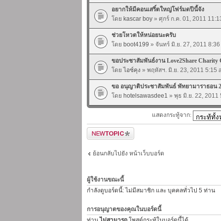
อยากให้มีคอนเสริ์ตใหญ่โฟร์มดปีนี้จัง
โดย
kascar boy
» ศุกร์ ก.ค. 01, 2011 11:
ช่วยโหวตให้หน่อยนะครับ
โดย
boot4199
» จันทร์ มิ.ย. 27, 2011 8:3
ขอประชาสัมพันธ์งาน Love2Share Charity 
โดย
ไอซ์คุง
» พฤหัสฯ. มิ.ย. 23, 2011 5:15
ขอ อนุญาติประชาสัมพันธ์ พัทยามาราธอน 
โดย
hotelsawasdee1
» พุธ มิ.ย. 22, 2011
แสดงกระทู้จาก:
ตั้งกระทู้ใหม่
ย้อนกลับไปยัง หน้าเว็บบอร์ด
ผู้ใช้งานขณะนี้
กำลังดูบอร์ดนี้: ไม่มีสมาชิก และ บุคคลทั่วไป 5 ท่าน
การอนุญาตของคุณในบอร์ดนี้
ท่าน
ไม่สามารถ
โพสต์กระทู้ในบอร์ดนี้ได้