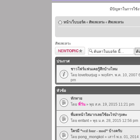
มีปัญหาในการใช้ง
หน้าเว็บบอร์ด
‹
สัพเพเหระ
‹
สัพเพเหระ
สัพเพเหระ
ตั้งกระทู้ใหม่
ประกาศ
ชาวโฟร์แฟนเคยรู้สึกบ้างไหม
โดย
lovefourjug
» พฤหัสฯ. พ.ค. 10, 2007 
pm
หัวข้อ
ทักทาย
โดย
พี่วัน
» พุธ ส.ค. 19, 2015 11:21 pm
พี่มดหน้าใสมากเลยใช้อะไรบำรุงคะ
โดย
enfant
» พุธ ม.ค. 28, 2015 12:56 pm
ใครมี *vcd four - mod* บ้างครับ
โดย
pong_mongkol
» เสาร์ พ.ย. 01, 201