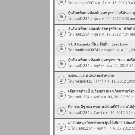
โดย
aomgm007
» ศุกร์ ก.พ. 15, 2013 9:4
ลุ้นรับแพ็คเกจห้องพักสุดหรูจาก "ศรีพันวา ภู
โดย
sail1234
» พุธ ต.ค. 24, 2012 5:53 pm
ลุ้นรับ แพ็คเกจห้องพักสุดหรูฟรีจาก “สวัสดีป
โดย
sail1234
» พุธ ต.ค. 17, 2012 4:34 pm
VCD Karaoke มือ 2 อัลบั้ม : Love Love
โดย
wuttichai00741
» พฤหัสฯ. ต.ค. 11, 2
ลุ้นรับ แพ็คเกจห้องพักสุดหรูจาก “เลอ เมอริ
โดย
sail1234
» พฤหัสฯ. ต.ค. 11, 2012 12
งงค่ะ........แฟนขอเตะผ่าหมาก
โดย
vesper111
» เสาร์ ส.ค. 11, 2012 10:
เดือนสุดท้ายนี้ เปลี่ยนการแจก กิจกรรมเที่ย
โดย
sail1234
» ศุกร์ ส.ค. 03, 2012 2:50 p
กิจกรรมดีๆ ของ ททท. แค่ร่วมก็มีโอกาสได้ลุ้
โดย
sail1234
» จันทร์ ก.ค. 16, 2012 5:14
มาร่วมสนุก กิจกรรมกระตุ้นให้เกิดการท่องเ
โดย
sail1234
» พฤหัสฯ. ก.ค. 05, 2012 