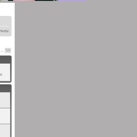
ู่ระบบ
...
59
pm