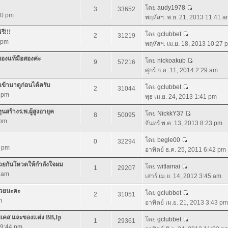
โดย
audy1978
3
33652
:40 pm
พฤหัสฯ. พ.ย. 21, 2013 11:41 
ี!!!
โดย
gclubbet
2
31219
7 pm
พฤหัสฯ. เม.ย. 18, 2013 10:27 
ของแท้มือสองค่ะ
โดย
nickoakub
9
57216
ศุกร์ ก.ค. 11, 2014 2:29 am
้ามาดูก่อนได้ครับ
โดย
gclubbet
2
31044
7 pm
พุธ เม.ย. 24, 2013 1:41 pm
สร้างร.พ.ผู้สูงอายุค
โดย
NickkY37
8
50095
 pm
จันทร์ พ.ค. 13, 2013 8:23 pm
โดย
begle00
0
32294
2 pm
อาทิตย์ ธ.ค. 25, 2011 6:42 pm
่วยกันโหวตให้กำลังใจผม
โดย
witlamai
1
29207
6 am
เสาร์ เม.ย. 14, 2012 3:45 am
้วยนะคะ
โดย
gclubbet
2
31051
m
อาทิตย์ เม.ย. 21, 2013 3:43 pm
ายเคส และของแต่ง BB,Ip
โดย
gclubbet
1
29361
 9:44 pm