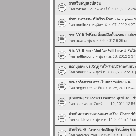
ฝากเว็บพี่บูมเอบีควีน
โดย
fafena_Four
» เสาร์ มิ.ย. 09, 2012 7
ฝากประกาศค่ะ เปิดร้านค้ากับ cheezeplaza ฟร
โดย
paniiez
» พฤหัสฯ. มิ.ย. 07, 2012 4:2
ขาย VCD โฟร์มด ตั้งแต่อัลบั้มแรกค่ะ แผ่น
โดย
gear
» พุธ พ.ค. 09, 2012 6:36 pm
ขาย VCD Four Mod We Will Love U สนใจเข
โดย
natthapong
» พุธ เม.ย. 18, 2012 2:3
บอกบุญค่ะ ขอเชิญผู้สนใจร่วมบริจาคสมทบทุน
โดย
bma2552
» ศุกร์ เม.ย. 06, 2012 5:16
ขอฝากกิจกรรม ถวายในหลวงหน่อยนะคะ
โดย
begle00
» อาทิตย์ ธ.ค. 25, 2011 6:4
[ประกาศ] ขอแรงชาว Fourfan ทุกท่าน!!! ช
โดย
skunwat
» จันทร์ ธ.ค. 19, 2011 12:5
ฝากติดตามข่าวสารของช่องYou Channelด
โดย
kz-fclover
» พุธ ธ.ค. 14, 2011 5:17 p
ฝากร้าน NC AccessoriesShop ร้านเล็กๆ ข
โดย
newvan_zaa
» อาทิตย์ ธ.ค. 11, 2011