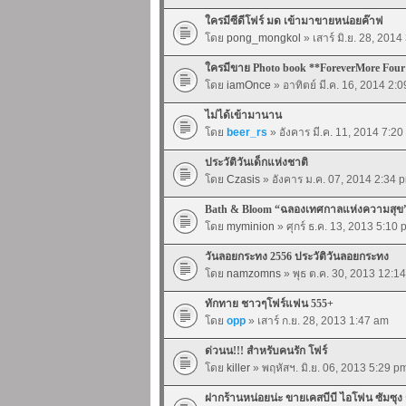
ใครมีซีดีโฟร์ มด เข้ามาขายหน่อยค๊าฟ
โดย
pong_mongkol
» เสาร์ มิ.ย. 28, 201
ใครมีขาย Photo book **ForeverMore Four
โดย
iamOnce
» อาทิตย์ มี.ค. 16, 2014 2:
ไม่ได้เข้ามานาน
โดย
beer_rs
» อังคาร มี.ค. 11, 2014 7:2
ประวัติวันเด็กแห่งชาติ
โดย
Czasis
» อังคาร ม.ค. 07, 2014 2:34 
Bath & Bloom “ฉลองเทศกาลแห่งความสุข
โดย
myminion
» ศุกร์ ธ.ค. 13, 2013 5:10
วันลอยกระทง 2556 ประวัติวันลอยกระทง
โดย
namzomns
» พุธ ต.ค. 30, 2013 12:1
ทักทาย ชาวๆโฟร์แฟน 555+
โดย
opp
» เสาร์ ก.ย. 28, 2013 1:47 am
ด่วนน!!! สำหรับคนรัก โฟร์
โดย
killer
» พฤหัสฯ. มิ.ย. 06, 2013 5:29 p
ฝากร้านหน่อยน่ะ ขายเคสบีบี ไอโฟน ซัมซุง