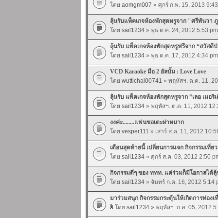
โดย
aomgm007
» ศุกร์ ก.พ. 15, 2013 9:4
ลุ้นรับแพ็คเกจห้องพักสุดหรูจาก "ศรีพันวา ภู
โดย
sail1234
» พุธ ต.ค. 24, 2012 5:53 pm
ลุ้นรับ แพ็คเกจห้องพักสุดหรูฟรีจาก “สวัสดีป
โดย
sail1234
» พุธ ต.ค. 17, 2012 4:34 pm
VCD Karaoke มือ 2 อัลบั้ม : Love Love
โดย
wuttichai00741
» พฤหัสฯ. ต.ค. 11, 2
ลุ้นรับ แพ็คเกจห้องพักสุดหรูจาก “เลอ เมอริ
โดย
sail1234
» พฤหัสฯ. ต.ค. 11, 2012 12
งงค่ะ........แฟนขอเตะผ่าหมาก
โดย
vesper111
» เสาร์ ส.ค. 11, 2012 10:
เดือนสุดท้ายนี้ เปลี่ยนการแจก กิจกรรมเที่ย
โดย
sail1234
» ศุกร์ ส.ค. 03, 2012 2:50 p
กิจกรรมดีๆ ของ ททท. แค่ร่วมก็มีโอกาสได้ลุ้
โดย
sail1234
» จันทร์ ก.ค. 16, 2012 5:14
มาร่วมสนุก กิจกรรมกระตุ้นให้เกิดการท่องเ
โดย
sail1234
» พฤหัสฯ. ก.ค. 05, 2012 