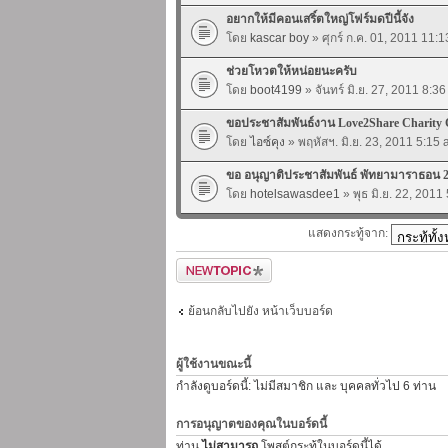
อยากให้มีคอนเสริ์ตใหญ่โฟร์มดปีนี้จัง
โดย
kascar boy
» ศุกร์ ก.ค. 01, 2011 11:
ช่วยโหวตให้หน่อยนะครับ
โดย
boot4199
» จันทร์ มิ.ย. 27, 2011 8:3
ขอประชาสัมพันธ์งาน Love2Share Charity 
โดย
ไอซ์คุง
» พฤหัสฯ. มิ.ย. 23, 2011 5:15
ขอ อนุญาติประชาสัมพันธ์ พัทยามาราธอน 
โดย
hotelsawasdee1
» พุธ มิ.ย. 22, 2011
แสดงกระทู้จาก:
ตั้งกระทู้ใหม่
ย้อนกลับไปยัง หน้าเว็บบอร์ด
ผู้ใช้งานขณะนี้
กำลังดูบอร์ดนี้: ไม่มีสมาชิก และ บุคคลทั่วไป 6 ท่าน
การอนุญาตของคุณในบอร์ดนี้
ท่าน
ไม่สามารถ
โพสต์กระทู้ในบอร์ดนี้ได้