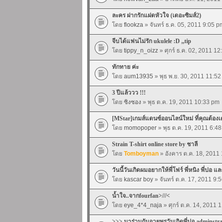
ละคร ฝากรักแฝดหัวใจ (เดอะซิมส์2)
โดย
flookza
» จันทร์ ธ.ค. 05, 2011 9:05 p
จีบได้แฟนไม่รัก ukulele :D ,,tip
โดย
tippy_n_oizz
» ศุกร์ ธ.ค. 02, 2011 1
ทักทาย ค่ะ
โดย
aum13935
» พุธ พ.ย. 30, 2011 11:5
3 ปีแล้ววว !!!
โดย
ซิงซอง
» พุธ ต.ค. 19, 2011 10:33 pm
[MStar]เกมส์แดนซ์ออนไลน์ใหม่ ที่คุณต้อง
โดย
momopoper
» พุธ ต.ค. 19, 2011 6:4
Strain T-shirt online store by ชาลี
โดย
Tomboyman
» อังคาร ต.ค. 18, 2011
วันนี้วันเกิดผมอยากให้พี่โฟร์ พี่หนิง พี่ปอ แ
โดย
kascar boy
» จันทร์ ต.ค. 17, 2011 9:
น้ำใจ..จากfourfan>///<
โดย
eye_4*4_naja
» ศุกร์ ต.ค. 14, 2011 
>>> มาร่วมกันอวยพรวันเกิดพี่ปอ adminstr