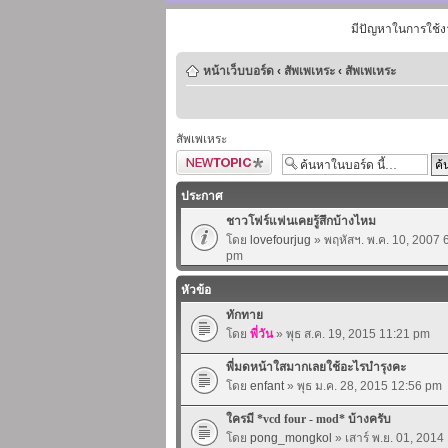
มีปัญหาในการใช้ง
หน้าเว็บบอร์ด
‹
สัพเพเหระ
‹
สัพเพเหระ
สัพเพเหระ
ตั้งกระทู้ใหม่
ประกาศ
ชาวโฟร์แฟนเคยรู้สึกบ้างไหม
โดย
lovefourjug
» พฤหัสฯ. พ.ค. 10, 2007 
pm
หัวข้อ
ทักทาย
โดย
พี่วัน
» พุธ ส.ค. 19, 2015 11:21 pm
พี่มดหน้าใสมากเลยใช้อะไรบำรุงคะ
โดย
enfant
» พุธ ม.ค. 28, 2015 12:56 pm
ใครมี *vcd four - mod* บ้างครับ
โดย
pong_mongkol
» เสาร์ พ.ย. 01, 201