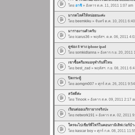
โดย
อาชิ
» อังคาร ต.ค. 11, 2011 1:07 am
มากดไลค์ให้หน่อยนะค่ะ
โดย
beemkiku
» จันทร์ ต.ค. 10, 2011 6:4
มารายงานตัวครับ
โดย
icarus36
» พฤหัสฯ. ต.ค. 06, 2011 4:
ดูช่อง 8 ทาง iphone ipad
โดย
somkidlanna
» อังคาร ก.ย. 20, 2011
เขาซื้อครีมหมอจุฬากันที่ไหน
โดย
best_zad
» พฤหัสฯ. ก.ย. 08, 2011 6:
ปิดกระทู้
โดย
aomgm007
» ศุกร์ ส.ค. 26, 2011 9:5
สวัสดีค่ะ
โดย
Tinook
» อังคาร ส.ค. 09, 2011 2:17 
เรียนต่ออเมริกายากจริงปะ
โดย
network191
» อังคาร ส.ค. 02, 2011 
ใครจะไปเชียร์พี่โฟร์ในคอนกามิเลิฟเว่อร์บ้
โดย
kascar boy
» ศุกร์ ก.ค. 08, 2011 11: