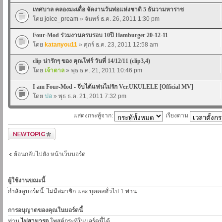
เทศบาล คลองมะเดื่อ จัดงานวันพ่อแห่งชาติ 5 ธันวามหาราช
โดย
joice_pream
» จันทร์ ธ.ค. 26, 2011 1:30 pm
Four-Mod ร่วมงานครบรอบ 10ปี Hamburger 20-12-11
โดย
katanyou11
» ศุกร์ ธ.ค. 23, 2011 12:58 am
clip น่ารักๆ ของ คุณโฟร์ วันที่ 14/12/11 (clip3,4)
โดย
เจ้าตาล
» พุธ ธ.ค. 21, 2011 10:46 pm
I am Four-Mod - จีบได้แฟนไม่รัก Ver.UKULELE [Official MV]
โดย
ปอ
» พุธ ธ.ค. 21, 2011 7:32 pm
แสดงกระทู้จาก:
เรียงตาม
ตั้งกระทู้ใหม่
ย้อนกลับไปยัง หน้าเว็บบอร์ด
ผู้ใช้งานขณะนี้
่กำลังดูบอร์ดนี้: ไม่มีสมาชิก และ บุคคลทั่วไป 1 ท่าน
การอนุญาตของคุณในบอร์ดนี้
ท่าน
ไม่สามารถ
โพสต์กระทู้ในบอร์ดนี้ได้