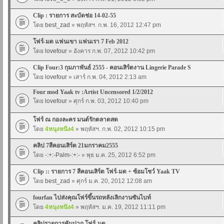
Clip : รายการ สะบัดช่อ 14-02-55
โดย
best_zad
» พฤหัสฯ. ก.พ. 16, 2012 12:47 pm
โฟร์-มด แฟนเขา แฟนเรา 7 Feb 2012
โดย
lovefour
» อังคาร ก.พ. 07, 2012 10:42 pm
Clip Four:3 กุมภาพันธ์ 2555 - คอนเสิร์ตงาน Lingerie Parade S
โดย
lovefour
» เสาร์ ก.พ. 04, 2012 2:13 am
Four mod Yaak tv :Artist Uncensored 1/2/2012
โดย
lovefour
» ศุกร์ ก.พ. 03, 2012 10:40 pm
โฟร์ ณ กองละคร มนต์รักตลาดสด
โดย
4หนุงหนิง4
» พฤหัสฯ. ก.พ. 02, 2012 10:15 pm
คลิป 7สีคอนเสิร์ต 21มกราคม2555
โดย
-:+:-Palm-:+:-
» พุธ ม.ค. 25, 2012 6:52 pm
Clip :: รายการ 7 สีคอนเสิร์ต โฟร์-มด + ซ้อมโชว์ Yaak TV
โดย
best_zad
» ศุกร์ ม.ค. 20, 2012 12:08 am
fourfan ไปส่งคุณโฟร์ขึ้นรถหลังเลิกงานซันไบท์
โดย
4หนุงหนิง4
» พฤหัสฯ. ม.ค. 19, 2012 11:11 pm
คลิปรายการคันปาก โฟร์-มด