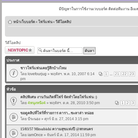
มีปัญหาในการใช้งานเวบบอร์ด ติดต่อทีมงาน อีเม
หน้าเว็บบอร์ด
‹
โฟร์แฟน
‹
วีดีโอคลิป
วีดีโอคลิป
ตั้งกระทู้ใหม่
ประกาศ
ชาวโฟร์แฟนเคยรู้สึกบ้างไหม
โดย
lovefourjug
» พฤหัสฯ. พ.ค. 10, 2007 6:14
1
...
21
22
23
pm
หัวข้อ
คลิปพิเศษ งานวันเกิดพี่โฟร์ จัดทำโดยโฟร์แฟน :)
โดย
4หนุงหนิง4
» พฤหัสฯ. ต.ค. 28, 2010 3:50 pm
1
2
3
ขอดูคลิปที่โฟร์ที่รายการ ดารา...ชะลาล่า หน่อย
โดย
บีระนอง
» ศุกร์ มิ.ย. 27, 2014 3:15 pm
15/03/57 Mitsubishi ความสุขแห่งปี @สกลนคร
โดย
iamOnce
» จันทร์ มี.ค. 17, 2014 11:59 pm