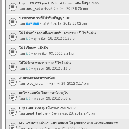
Clip :: รายการ you LIVE , Wherever และ อื่นๆ 31/03/55
โดย
best_zad
» จันทร์ มี.ค. 26, 2012 9:25 pm
บรรยากาศ วันพี่โฟร์รับปริญญา HD
โดย
อ๊อฟน้อย
» เสาร์ มี.ค. 17, 2012 11:02 am
โฟร์ ฝากข้อความถึงแฟนคลับ ครบรอบ 8 ปี โฟร์แฟน
โดย
ปอ
» ศุกร์ มี.ค. 16, 2012 11:35 pm
โฟร์ เรียนจบแล้วจ้า
โดย
ปอ
» เสาร์ มี.ค. 03, 2012 2:31 pm
ให้โฟร์อวยพรครบรอบ 8 ปีโฟร์แฟน
โดย
ปอ
» พุธ ก.พ. 29, 2012 7:16 pm
งานเทศกาลอาหารอร่อย
โดย
joice_pream
» พุธ ก.พ. 29, 2012 3:17 pm
ผัดไทยแอบรัก กับศกลรัตน์ วรอุไร
โดย
ปอ
» พุธ ก.พ. 29, 2012 5:58 am
Clip Four Mod @ เมืองทอง 26/02/2012
โดย
great_theflute
» อังคาร ก.พ. 28, 2012 2:45 am
MV แฟนเขาแฟนเราแบบ official ใน youtube จาก welovekamiikaze
โดย
love_o_o
» อังคาร ก.พ. 21, 2012 8:52 pm