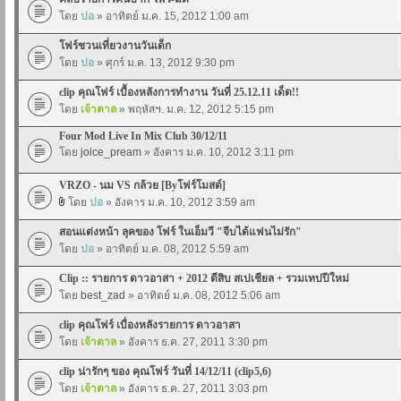
โดย
ปอ
» อาทิตย์ ม.ค. 15, 2012 1:00 am
โฟร์ชวนเที่ยวงานวันเด็ก
โดย
ปอ
» ศุกร์ ม.ค. 13, 2012 9:30 pm
clip คุณโฟร์ เบื้องหลังการทำงาน วันที่ 25.12.11 เด็ด!!
โดย
เจ้าตาล
» พฤหัสฯ. ม.ค. 12, 2012 5:15 pm
Four Mod Live In Mix Club 30/12/11
โดย
joice_pream
» อังคาร ม.ค. 10, 2012 3:11 pm
VRZO - นม VS กล้วย [Byโฟร์โมสต์]
โดย
ปอ
» อังคาร ม.ค. 10, 2012 3:59 am
สอนแต่งหน้า ลุคของ โฟร์ ในเอ็มวี "จีบได้แฟนไม่รัก"
โดย
ปอ
» อาทิตย์ ม.ค. 08, 2012 5:59 am
Clip :: รายการ ดาวอาสา + 2012 ตีสิบ สเปเชียล + รวมเทปปีใหม่
โดย
best_zad
» อาทิตย์ ม.ค. 08, 2012 5:06 am
clip คุณโฟร์ เบื่องหลังรายการ ดาวอาสา
โดย
เจ้าตาล
» อังคาร ธ.ค. 27, 2011 3:30 pm
clip น่ารักๆ ของ คุณโฟร์ วันที่ 14/12/11 (clip5,6)
โดย
เจ้าตาล
» อังคาร ธ.ค. 27, 2011 3:03 pm