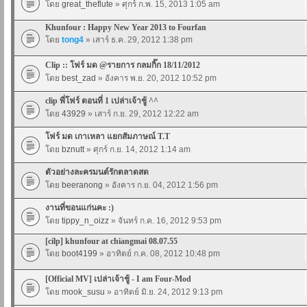
โดย
great_theflute
» ศุกร์ ก.พ. 15, 2013 1:05 am
Khunfour : Happy New Year 2013 to Fourfan
โดย
tong4
» เสาร์ ธ.ค. 29, 2012 1:38 pm
Clip :: โฟร์ มด @รายการ กลมกิ๊ก 18/11/2012
โดย
best_zad
» อังคาร พ.ย. 20, 2012 10:52 pm
clip พี่โฟร์ ตอนที่ 1 เปล่าเจ้าชู้ ^^
โดย
43929
» เสาร์ ก.ย. 29, 2012 12:22 am
โฟร์ มด เกาเหลา แยกสัมภาษณ์ T.T
โดย
bznutt
» ศุกร์ ก.ย. 14, 2012 1:14 am
ตัวอย่างละครมนต์รักตลาดสด
โดย
beeranong
» อังคาร ก.ย. 04, 2012 1:56 pm
งานที่ขอนแก่นคะ :)
โดย
tippy_n_oizz
» จันทร์ ก.ค. 16, 2012 9:53 pm
[cilp] khunfour at chiangmai 08.07.55
โดย
boot4199
» อาทิตย์ ก.ค. 08, 2012 10:48 pm
[Official MV] เปล่าเจ้าชู้ - I am Four-Mod
โดย
mook_susu
» อาทิตย์ มิ.ย. 24, 2012 9:13 pm