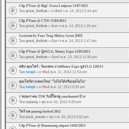
Clip P'Four @ BigC Extra Ladprao 13/07/2013
โดย
great_theflute
» อาทิตย์ ก.ค. 14, 2013 5:24 am
Clip P'Four @ CTW 15/04/2013
โดย
great_theflute
» อังคาร พ.ค. 14, 2013 1:49 am
Gwiyomi by Four Tong Mickey Great [HD]
โดย
great_theflute
» อังคาร พ.ค. 14, 2013 1:47 am
Clip P'Four @ บู้ทYLG, Money Expo 12/05/2013
โดย
great_theflute
» จันทร์ พ.ค. 13, 2013 11:50 pm
คลิป คุณโฟร์ : ร้องเพลง งานMoney Expo บูธYLG 120513
โดย
tong4
» อาทิตย์ พ.ค. 12, 2013 11:53 pm
คุณโฟร์ฝากเพลงใหม่ "ไปไม่ได้หรือเธอไม่ไป"
โดย
tong4
» อาทิตย์ พ.ค. 12, 2013 9:35 pm
1 พฤษภาคม 2556 วันนี้ใครดู youchannel บ้าง
โดย
supang
» พุธ พ.ค. 01, 2013 4:20 pm
โฟร์ มด patong fastivel 2012
โดย
joice_pream
» พุธ ก.พ. 20, 2013 5:02 pm
Clip P'Four @ Donmuang airport 14/02/2013